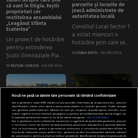
parcurile și locurile de
că sunt în litigiu. Foștii
joacă administrate de
proprietari cer
autoritatea locală
restituirea ansamblului
„Leagănul Sfânta
Consiliul Local Sector 1
Ecaterina”
a votat miercuri o
Un proiect de hotărâre
hotărâre prin care se...
pentru extinderea
DE
DIANA MATEI
06/08/2026
Şcolii Gimnaziale Pia
Brătianu într-una
DE
RĂZVAN CHIRUȚĂ
06/08/2026
dintre...
Nouă ne pasă ca datele tale personale să rămână confidențiale
Noi și partenerii noștri
915
stocăm și/sau accesăm informații pe dispozitivul dvs., precum
identificatorii cookie unici pentru prelucrarea datelor cu caracter personal. Puteți accepta
sau gestiona preferințele dvs. făcând clic mai jos, respectiv vă puteți opune utilizării unui
interes legitim în orice moment pe pagina cu politica de confidențialitate. Aceste alegeri vor
fi raportate partenerilor noștri și nu vă vor afecta navigarea.
Mai multe detalii
Noi si partenerii nostri (retelele de socializare si agentiile de publicitate partenere, precum
si furnizorii nostri de servicii de date analitice) prelucram date pentru a permite website-
Articole
Main
Primărie
Articole
Main
Primărie
ului sa functioneze, pentru a personaliza continutul si anunturile publicitare afisate in
functie de interesele si/sau profilul dvs., pentru a va oferi functionalitati aferente retelelor
Regulament nou pentru
Capitala reduce
de socializare si pentru a analiza traficul pe website. Beneficiati de drepturile prevazute de