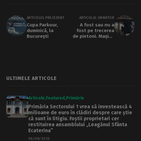
ARTICOLUL PRECEDENT
ARTICOLUL URMĂTOR
Cupa Parkour,
A fost sau nu a
duminică, la
fost pe trecerea
București
de pietoni. Mașina
consilierului
Oianu, motiv de
scandal în
Consiliul Local
Sector 1
ULTIMELE ARTICOLE
Articole
Featured
Primărie
Primăria Sectorului 1 vrea să investească 4
milioane de euro în clădiri despre care știe
că sunt în litigiu. Foștii proprietari cer
restituirea ansamblului „Leagănul Sfânta
Ecaterina”
06/08/2026