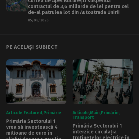
Curtea de Apel București suspendă
contractul de 3,6 miliarde de lei pentru cel
de-al patrulea lot din Autostrada Unirii
05/08/2026
PE ACELAȘI SUBIECT
Articole
Featured
Primărie
Articole
Main
Primărie
Transport
Primăria Sectorului 1
Primăria Sectorului 1
vrea să investească 4
interzice circulația
milioane de euro în
trotinetelor electrice în
clădiri despre care știe