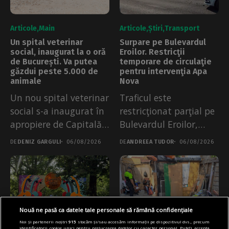
Articole
Main
Articole
Știri
Transport
Un spital veterinar
Surpare pe Bulevardul
social, inaugurat la o oră
Eroilor. Restricţii
de București. Va putea
temporare de circulaţie
găzdui peste 5.000 de
pentru intervenţia Apa
animale
Nova
Un nou spital veterinar
Traficul este
social s-a inaugurat în
restricţionat parţial pe
apropiere de Capitală,
Bulevardul Eroilor,
de...
după o surpare a
DE
DENIZ GARGULI
06/08/2026
DE
ANDREEA TUDOR
06/08/2026
părții...
Nouă ne pasă ca datele tale personale să rămână confidențiale
Noi și partenerii noștri
915
stocăm și/sau accesăm informații pe dispozitivul dvs., precum
identificatorii cookie unici pentru prelucrarea datelor cu caracter personal. Puteți accepta