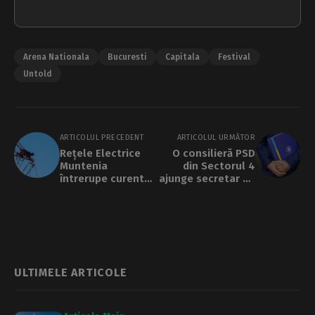
Arena Nationala
Bucuresti
Capitala
Festival
Untold
ARTICOLUL PRECEDENT
ARTICOLUL URMĂTOR
Rețele Electrice
O consilieră PSD
Muntenia
din Sectorul 4
întrerupe curentul
ajunge secretar de
electric în zone din
stat la Ministerul
București, Giurgiu
Educației. Irina
și Ilfov. Care sunt
Danielescu, o
zonele afectate
apropiată a
primarului Băluță
ULTIMELE ARTICOLE