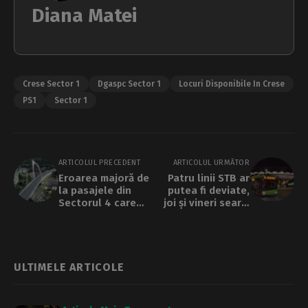
Diana Matei
Crese Sector 1
Dgaspc Sector 1
Locuri Disponibile In Crese
PS1
Sector 1
ARTICOLUL PRECEDENT
ARTICOLUL URMĂTOR
Eroarea majoră de
Patru linii STB ar
la pasajele din
putea fi deviate,
Sectorul 4 care
joi și vineri seară,
blochează linia de
pentru meciurile
tramvai de pe
dintre Dinamo –
inelul median.
Universitatea
Asociația Metrou
Craiova
Ușor: Sabotaj cu
ULTIMELE ARTICOLE
bună știință a
proiectului
strategic