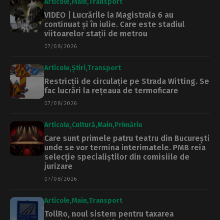
Articole
Main
Transport
VIDEO | Lucrările la Magistrala 6 au
continuat și în iulie. Care este stadiul
viitoarelor stații de metrou
07/08/2026
Articole
Știri
Transport
Restricții de circulație pe Strada Witting. Se
fac lucrări la rețeaua de termoficare
07/08/2026
Articole
Cultură
Main
Primărie
Care sunt primele patru teatru din București
unde se vor termina interimatele. PMB reia
selecție specialiștilor din comisiile de
jurizare
07/08/2026
Articole
Main
Transport
TollRo, noul sistem pentru taxarea