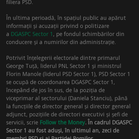
filiera PSD.
În ultima perioadă, în spațiul public au apărut
informații și acuzații privind o politizare
a
DGASPC Sector 1
, pe fondul schimbărilor din
conducere și a numirilor din administrație.
Potrivit înțelegerii electorale dintre primarul
George Tuță, liderul PNL Sector 1 și ministrul
Florin Manole (liderul PSD Sector 1), PSD Sector 1
se ocupă de coordonarea DGASPC Sector 1,
începând de jos în sus, de la poziția de
viceprimar al sectorului (Daniela Stanciu), până
la funcțiile de director general și director general
adjunct, pozițiile de directori executivi și șefi de
servicii, scrie
Follow the Money
. În cadrul DGASPC
Sector 1 au fost aduși, în ultimul an, zeci de
membri PSD și ai Partidei Romilor.