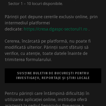
Sector 1 – 10 locuri disponibile.
Părinții pot depune cererile exclusiv online, prin
intermediul platformei
dedicate:
https://cresa.dgaspc-sectorul1.ro
.
Cererea, încărcată pe platformă, nu poate fi
modificată ulterior. Părinții sunt sfătuiți să
verifice, cu atenție, toate datele înainte de
trimiterea formularului.
SUSȚINE BULETIN DE BUCUREȘTI PENTRU
INVESTIGAȚII, REPORTAJE ȘI ȘTIRI LOCALE
Pentru părinții care întâmpină dificultăți în
utilizarea aplicației online, instituția oferă
asistență la sediul Serviciului Prevenire a