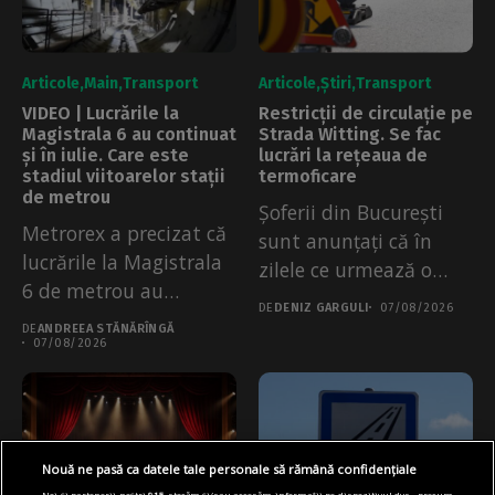
Articole
Main
Transport
Articole
Știri
Transport
VIDEO | Lucrările la
Restricții de circulație pe
Magistrala 6 au continuat
Strada Witting. Se fac
și în iulie. Care este
lucrări la rețeaua de
stadiul viitoarelor stații
termoficare
de metrou
Șoferii din București
Metrorex a precizat că
sunt anunțați că în
lucrările la Magistrala
zilele ce urmează o
6 de metrou au
serie...
DE
DENIZ GARGULI
07/08/2026
continuat...
DE
ANDREEA STĂNĂRÎNGĂ
07/08/2026
Nouă ne pasă ca datele tale personale să rămână confidențiale
Noi și partenerii noștri
915
stocăm și/sau accesăm informații pe dispozitivul dvs., precum