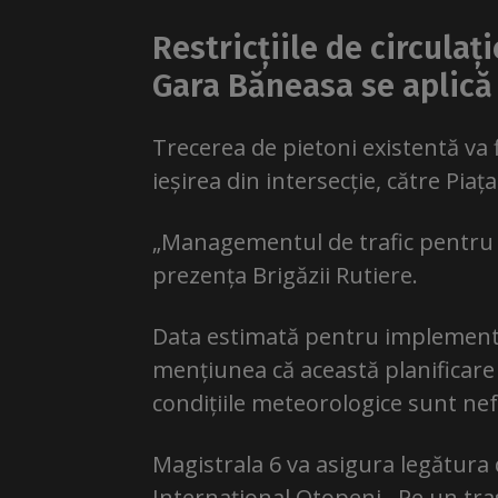
Restricțiile de circulaț
Gara Băneasa se aplică
Trecerea de pietoni existentă va
ieșirea din intersecție, către Piaț
„Managementul de trafic pentru in
prezența Brigăzii Rutiere.
Data estimată pentru implementar
mențiunea că această planificare s
condițiile meteorologice sunt ne
Magistrala 6 va asigura legătura 
Internațional Otopeni. Pe un tra