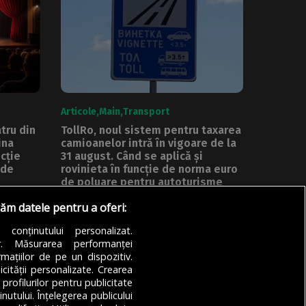
Articole
Main
Transport
tru din
TollRo, noul sistem pentru taxarea
ina
camioanelor intră în vigoare de la
cție
31 august. Când se aplică și
 de
rovinieta în funcție de norma euro
de poluare pentru autoturisme
 de
TollRo, noul sistem de taxare a
răm datele pentru a oferi:
 face...
camioanelor în funcție de kilometri
a conținutului personalizat.
parcurși,...
or. Măsurarea performanței
mațiilor de pe un dispozitiv.
DE
ALEXANDRU STAN
07/08/2026
icității personalizate. Crearea
 profilurilor pentru publicitate
utului. Înțelegerea publicului