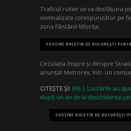
Traficul rutier se va desfășura p
semnalizate corespunzător pe fiec
zona Fântânii Miorița.
SUSȚINE BULETIN DE BUCUREȘTI PENTRU
Circulația înspre și dinspre Strad
anunțat Metrorex, într-un comun
CITEȘTE ȘI:
M6 | Lucrările au ajun
după un an de la deschiderea şan
SUSȚINE BULETIN DE BUCUREȘTI PE