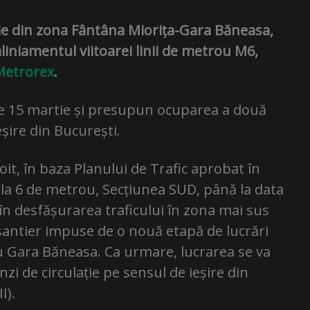
lație din zona Fântâna Miorița-Gara Băneasa,
liniamentul viitoarei linii de metrou M6,
Metrorex
.
pe 15 martie și presupun ocuparea a două
eșire din București.
oit, în baza Planului de Trafic aprobat în
ala 6 de metrou, Secțiunea SUD, până la data
 în desfășurarea traficului în zona mai sus
 șantier impuse de o nouă etapă de lucrări
u Gara Băneasa. Ca urmare, lucrarea se va
i de circulație pe sensul de ieșire din
I).