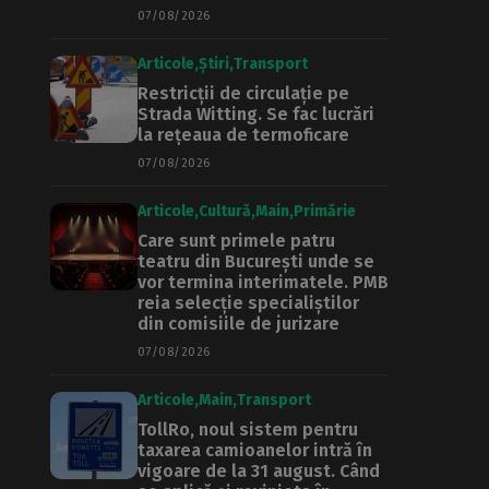
07/08/2026
Articole
Știri
Transport
Restricții de circulație pe
Strada Witting. Se fac lucrări
la rețeaua de termoficare
07/08/2026
Articole
Cultură
Main
Primărie
Care sunt primele patru
teatru din București unde se
vor termina interimatele. PMB
reia selecție specialiștilor
din comisiile de jurizare
07/08/2026
Articole
Main
Transport
TollRo, noul sistem pentru
taxarea camioanelor intră în
vigoare de la 31 august. Când