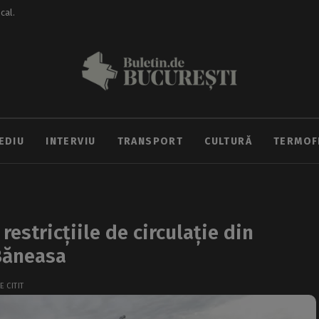
ocal.
EDIU
INTERVIU
TRANSPORT
CULTURĂ
TERMOF
estricțiile de circulație din
Băneasa
E CITIT