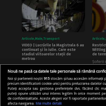
Articole
Main
Transport
Articole
VIDEO | Lucrările la Magistrala 6 au
Restricț
continuat și în iulie. Care este
Witting.
stadiul viitoarelor stații de
de term
metrou
Șoferii
Metrorex a precizat că lucrările la
că în zi
Nouă ne pasă ca datele tale personale să rămână confi
Magistrala 6 de metrou au
DE
DENIZ 
continuat...
Noi și partenerii noștri
915
stocăm și/sau accesăm informații pe
precum identificatorii cookie unici pentru prelucrarea datelor c
DE
ANDREEA STĂNĂRÎNGĂ
07/08/2026
Puteți accepta sau gestiona preferințele dvs. făcând clic ma
puteți opune utilizării unui interes legitim în orice moment pe
de confidențialitate. Aceste alegeri vor fi raportate partenerilor
afecta navigarea.
Mai multe detalii