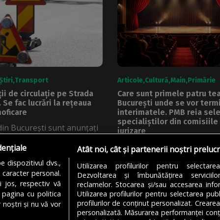
Știri
Transport
Articole
Cultură
Main
Primărie
ii de circulație pe Strada
Care sunt primele patru tea
 Se fac lucrări la rețeaua
București unde se vor term
oficare
interimatele. PMB reia sele
specialiștilor din comisiile
 din București sunt anunțați
jurizare
lele ce urmează o serie...
A început o nouă procedură
dențiale
Atât noi, cât și partenerii noștri preluc
GARGULI
07/08/2026
selecție a specialiștilor ce vor
 dispozitivul dvs.,
Utilizarea profilurilor pentru selectare
u caracter personal.
Dezvoltarea și îmbunătățirea serviciil
DE
DENIZ GARGULI
07/08/2026
i jos, respectiv vă
reclamelor. Stocarea și/sau accesarea infor
 pagina cu politica
Utilizarea profilurilor pentru selectarea publ
profilurilor de conținut personalizat. Crearea
 noștri și nu vă vor
personalizată. Măsurarea performanței conțin