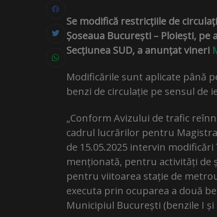
Se modifică restricțiile de circu
Șoseaua București – Ploiești, pe a
Secțiunea SUD, a anunțat vineri
Modificările sunt aplicate până 
benzi de circulație pe sensul de i
„Conform Avizului de trafic reînn
cadrul lucrărilor pentru Magistr
de 15.05.2025 intervin modificări
menționată, pentru activități de
pentru viitoarea stație de metro
executa prin ocuparea a două benz
Municipiul București (benzile I și I