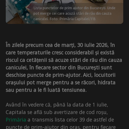
Lista punctelor de prim ajutor din București. Unde
pot merge cei care acuză stări de rău din cauza
caniculei. Foto: Primăria Capitalei/FB
În zilele precum cea de marți, 30 iulie 2026, în
care temperaturile cresc considerabil și există
riscul ca cetățenii să acuze stări de rău din cauza
caniculei, în fiecare sector din București sunt
deschise puncte de prim-ajutor. Aici, locuitorii
orașului pot merge pentru a se răcori, hidrata
sau pentru a le fi luată tensiunea.
Având în vedere că, până la data de 1 iulie,
Capitala se află sub avertizare de cod roșu,
Primăria
a transmis lista celor 39 de astfel de
puncte de prim-ajutor din oraș, pentru fiecare