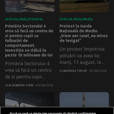
Articole
Main
Primărie
Articole
Main
Mediu
Primăria Sectorului 4
Protest la Garda
vrea să facă un centru de
Națională de Mediu.
zi pentru copii cu
„Vrem aer curat, nu miros
tulburări de
de levigat”
comportament.
Un protest împotriva
Investiția se ridică la
poluării va avea loc
peste 18 milioane de lei
marți, 11 august, la
Primăria Sectorului 4
Garda...
vrea să facă un centru
DE
ANDREEA TUDOR
09/08/2026
de zi pentru copii...
DE
ALEXANDRU STAN
09/08/2026
Nouă ne pasă ca datele tale personale să rămână confidențiale