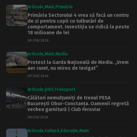
Articole
Main
Primărie
Primăria Sectorului 4 vrea să facă un centru
de zi pentru copii cu tulburări de
comportament. Investiția se ridică la peste
18 milioane de lei
09/08/2026
Articole
Main
Mediu
Protest la Garda Națională de Mediu. „Vrem
aer curat, nu miros de levigat”
09/08/2026
Articole
Știri
Transport
Călători nemulțumiți de trenul PESA
București Obor-Constanța. Oamenii regretă
vechea garnitură | Club Feroviar
08/08/2026
Articole
Cultură
Educație
Main