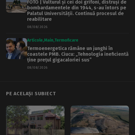
FOTO | Vulturul și cei doi grifoni, distruși de
bombardamentele din 1944, s-au întors pe
Palatul Universității. Continuă procesul de
reabilitare
08/08/2026
Articole
Main
Termoficare
Termoenergetica rămâne un junghi în
coastele PMB. Ciucu: „Tehnologia ineficientă
ține prețul gigacaloriei sus”
08/08/2026
PE ACELAȘI SUBIECT