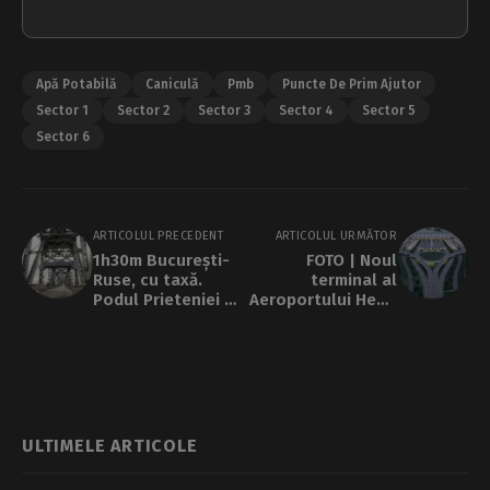
Apă Potabilă
Caniculă
Pmb
Puncte De Prim Ajutor
Sector 1
Sector 2
Sector 3
Sector 4
Sector 5
Sector 6
ARTICOLUL PRECEDENT
ARTICOLUL URMĂTOR
1h30m București-
FOTO | Noul
Ruse, cu taxă.
terminal al
Podul Prieteniei de
Aeroportului Henri
la Giurgiu se
Coandă intră în
redeschide
linie dreaptă. CNAB
integral
a semnat
contractul de
atribuire pentru
proiectare
ULTIMELE ARTICOLE