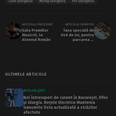
Calin Georgescu
Miting Georgescu
Pro Georgescu
ARTICOLUL PRECEDENT
ARTICOLUL URMĂTOR
Gala Premiilor
Taxa specială de
Musicrit, la
540 de lei, pentru
Ateneul Român
parcarea în
Sectorul 4,
atacată în instanță
ULTIMELE ARTICOLE
Articole
Știri
Noi întreruperi de curent în București, Ilfov
și Giurgiu. Rețele Electrice Muntenia
transmite lista actualizată a străzilor
afectate