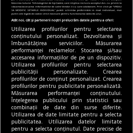
stațiilor STB. Aproape
dată de Garda de Mediu
folosirea tuturor Tehnologiilor de tip Cookie, care implica inclusiv acceptul dvs. cu privire la
stocarea/accesarea informatiilor de catre Vendor-ii cu care colaboram. Prin click pe “VREAU
1.000 de adăposturi vor
pentru un șantier din
SA MODIFIC SETARILE INDIVIDUAL” puteti schimba preferintele in mod individual, mai
putin cele legate de cookie strict necesare pentru functionarea website-ului.
fi schimbate
Sectorul 4. Era pompată
ilegal apa din pânza
Atât noi, cât și partenerii noștri prelucrăm datele pentru a oferi:
Primăria Capitalei
freatică a orașului
Utilizarea profilurilor pentru selectarea
anunță începerea
Amendă de 15.000 de
conținutului personalizat. Dezvoltarea și
programului de
îmbunătățirea serviciilor. Măsurarea
lei pentru un șantier
modernizare a stațiilor
performanței reclamelor. Stocarea și/sau
din Sectorul 4 al...
DE
ANDREEA STĂNĂRÎNGĂ
STB, după ce...
05/08/2026
accesarea informațiilor de pe un dispozitiv.
DE
DENIZ GARGULI
05/08/2026
Utilizarea profilurilor pentru selectarea
publicității personalizate. Crearea
profilurilor de conținut personalizat. Crearea
profilurilor pentru publicitate personalizată.
MODIFICĂ SETĂRILE COOKIES
Măsurarea performanței conținutului.
Înțelegerea publicului prin statistici sau
combinații de date din surse diferite.
© Copyright 2025 - Buletin de București.
Utilizarea de date limitate pentru a selecta
Găzduit de
Presslabs.com
. Powered by
TRS Design
.
publicitatea. Utilizarea datelor limitate
Despre
Media
Politică De
Cookie
Cookie
Noi
Kit
Confidențialitate
Policy (EU)
Policy
pentru a selecta conținutul. Date precise de