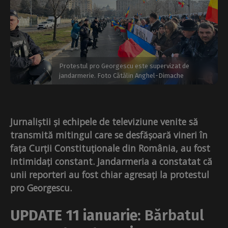
Protestul pro Georgescu este supervizat de
jandarmerie. Foto Cătălin Anghel-Dimache
Jurnaliștii și echipele de televiziune venite să
transmită mitingul care se desfășoară vineri în
fața Curții Constituționale din România, au fost
intimidați constant. Jandarmeria a constatat că
unii reporteri au fost chiar agresați la protestul
pro Georgescu.
UPDATE 11
ianuarie:
Bărbatul