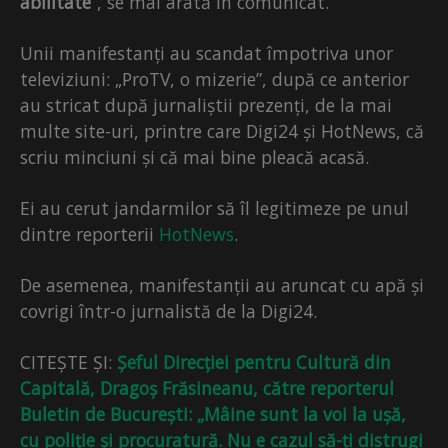
abilitate
”, se mai arată în comunicat.
Unii manifestanți au scandat împotriva unor
televiziuni: „ProTV, o mizerie”, după ce anterior
au stricat după jurnaliștii prezenți, de la mai
multe site-uri, printre care Digi24 și HotNews, că
scriu minciuni și că mai bine pleacă acasă.
Ei au cerut jandarmilor să îl legitimeze pe unul
dintre reporterii
HotNews
.
De asemenea, manifestanții au aruncat cu apă și
covrigi într-o jurnalistă de la Digi24.
CITEȘTE ȘI:
Șeful Direcției pentru Cultură din
Capitală, Dragoș Frăsineanu, către reporterul
Buletin de București: „Mâine sunt la voi la ușă,
cu poliție și procuratură. Nu e cazul să-ți distrugi