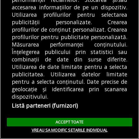
noua generaţie de urbanişti. Noi nu suntem
accesarea informațiilor de pe un dispozitiv.
capabili să înţelegem ce este o resursă şi cum să
Utilizarea profilurilor pentru selectarea
publicității personalizate. Crearea
folosim această resursă. Ceea ce este şocant în
profilurilor de conținut personalizat. Crearea
peisajul bucureştean e că orice parcelă, din
profilurilor pentru publicitate personalizată.
punct de vedere al viziunii, are aceeaşi valoare. Şi
Măsurarea performanței conținutului.
aici mă gândesc în primul rând la Nord, pentru
Înțelegerea publicului prin statistici sau
că are o resursă fabuloasă, şi anume salba de
combinații de date din surse diferite.
lacuri a Râului Colentina, care reprezintă unul
Utilizarea de date limitate pentru a selecta
din marile proiecte vizionare ale oraşului şi pe
publicitatea. Utilizarea datelor limitate
care o batjocorim cu buldozerul.
pentru a selecta conținutul. Date precise de
geolocație și identificarea prin scanarea
dispozitivului.
Listă parteneri (furnizori)
ACCEPT TOATE
VREAU SA MODIFIC SETARILE INDIVIDUAL