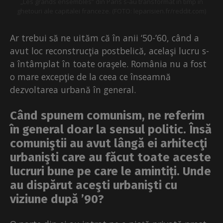
„Les grands ensembles” din Paris s-au transformat în timp în
ghetouri ale capitalei franceze. (FOTO: leparisien.fr/reddit.com)
Ar trebui să ne uităm că în anii ‘50-’60, când a
avut loc reconstrucţia postbelică, acelaşi lucru s-
a întâmplat în toate oraşele. România nu a fost
o mare excepţie de la ceea ce înseamnă
dezvoltarea urbană în general.
Când spunem comunism, ne referim
în general doar la sensul politic. Însă
comuniştii au avut lângă ei arhitecţi
urbanişti care au făcut toate aceste
lucruri bune pe care le amintiți. Unde
au dispărut aceşti urbanişti cu
viziune după ’90?