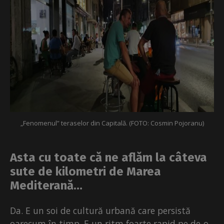
„Fenomenul” teraselor din Capitală. (FOTO: Cosmin Pojoranu)
Asta cu toate că ne aflăm la câteva
sute de kilometri de Marea
Mediterană…
Da. E un soi de cultură urbană care persistă
oarecum în timp. E un ritm foarte rapid pe de-o