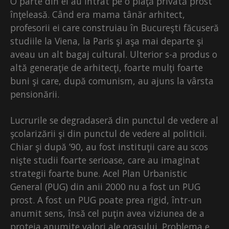
O parte din ei au intrat pe o piaţă privată prost
înţeleasă. Când era mama tânăr arhitect,
profesorii ei care construiau în Bucureşti făcuseră
studiile la Viena, la Paris şi aşa mai departe şi
aveau un alt bagaj cultural. Ulterior s-a produs o
altă generaţie de arhitecţi, foarte mulţi foarte
buni şi care, după comunism, au ajuns la vârsta
pensionării.
Lucrurile se degradaseră din punctul de vedere al
şcolarizării şi din punctul de vedere al politicii.
Chiar şi după ’90, au fost instituţii care au scos
nişte studii foarte serioase, care au imaginat
strategii foarte bune. Acel Plan Urbanistic
General (PUG) din anii 2000 nu a fost un PUG
prost. A fost un PUG poate prea rigid, într-un
anumit sens, însă cel puţin avea viziunea de a
proteja anumite valori ale oraşului. Problema e