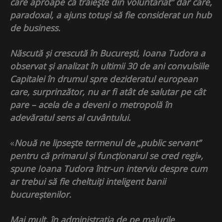
care aproape că trăieşte din voluntariat” dar care,
paradoxal,
a ajuns totuși să fie considerat un hub
de business.
Născută și crescută în București, Ioana Tudora a
observat și analizat în ultimii 30 de ani convulsiile
Capitalei în drumul spre dezideratul european
care, surprinzător, nu ar fi atât de salutar pe cât
pare – acela de a deveni o metropolă în
adevăratul sens al cuvântului.
«
Nouă ne lipseşte termenul de „public servant”
pentru că primarul și funcționarul se cred regi»,
spune Ioana Tudora într-un interviu despre cum
ar trebui să fie cheltuiți inteligent banii
bucureștenilor.
Mai mult, în administrația de pe malurile