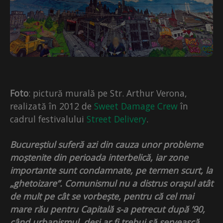
Foto
: pictură murală pe Str. Arthur Verona,
realizată în 2012 de
Sweet Damage Crew
în
cadrul festivalului
Street Delivery
.
Bucureștiul suferă azi din cauza unor probleme
moștenite din perioada interbelică, iar zone
importante sunt condamnate, pe termen scurt, la
„ghetoizare”. Comunismul nu a distrus orașul atât
de mult pe cât se vorbește, pentru că cel mai
mare rău pentru Capitală s-a petrecut după ’90,
când urbanismul, deși ar fi trebui să servească