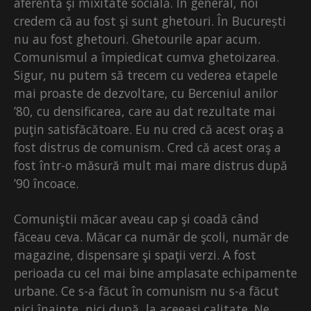
aferentă şi mixitate socială. În general, noi
credem că au fost şi sunt ghetouri. În București
nu au fost ghetouri. Ghetourile apar acum.
Comunismul a împiedicat cumva ghetoizarea.
Sigur, nu putem să trecem cu vederea etapele
mai proaste de dezvoltare, cu Berceniul anilor
’80, cu densificarea, care au dat rezultate mai
puţin satisfăcătoare. Eu nu cred că acest oraş a
fost distrus de comunism. Cred că acest oraş a
fost într-o măsură mult mai mare distrus după
’90 încoace.
Comuniştii măcar aveau cap şi coadă când
făceau ceva. Măcar ca număr de şcoli, număr de
magazine, dispensare şi spaţii verzi. A fost
perioada cu cel mai bine amplasate echipamente
urbane. Ce s-a făcut în comunism nu s-a făcut
nici înainte, nici după, la aceeaşi calitate. Ne