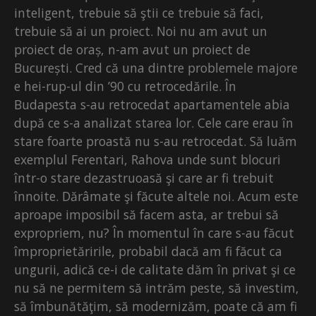
inteligent, trebuie să ştii ce trebuie să faci,
trebuie să ai un proiect. Noi nu am avut un
proiect de oraș, n-am avut un proiect de
București. Cred că una dintre problemele majore
e hei-rup-ul din ’90 cu retrocedările. În
Budapesta s-au retrocedat apartamentele abia
după ce s-a analizat starea lor. Cele care erau în
stare foarte proastă nu s-au retrocedat. Să luăm
exemplul Ferentari, Rahova unde sunt blocuri
într-o stare dezastruoasă şi care ar fi trebuit
înnoite. Dărâmate şi făcute altele noi. Acum este
aproape imposibil să facem asta, ar trebui să
expropriem, nu? În momentul în care s-au făcut
împroprietăririle, probabil dacă am fi făcut ca
ungurii, adică ce-i de calitate dăm în privat şi ce
nu să ne permitem să intrăm peste, să investim,
să îmbunătăţim, să modernizăm, poate că am fi