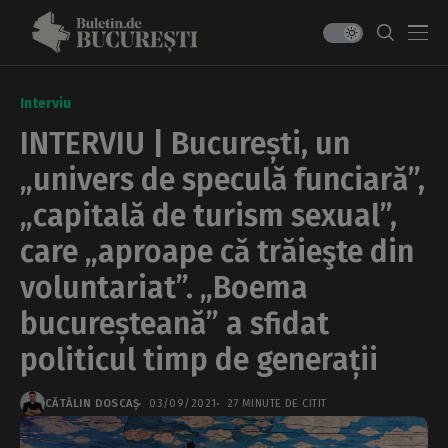
Interviu
INTERVIU | București, un
„univers de speculă funciară”,
„capitală de turism sexual”,
care „aproape că trăieşte din
voluntariat”. „Boema
bucureșteană” a sfidat
politicul timp de generații
CĂTĂLIN DOSCAȘ
03/09/2021
27 MINUTE DE CITIT