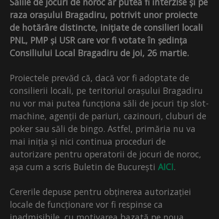
Sălile de jocuri de noroc ar putea fi interzise și pe
raza orașului Bragadiru, potrivit unor proiecte
de hotărâre distincte, inițiate de consilieri locali
PNL, PMP și USR care vor fi votate în ședința
Consiliului Local Bragadiru de joi, 26 martie.
Proiectele prevăd că, dacă vor fi adoptate de
consilierii locali, pe teritoriul orașului Bragadiru
nu vor mai putea funcționa săli de jocuri tip slot-
machine, agenții de pariuri, cazinouri, cluburi de
poker sau săli de bingo. Astfel, primăria nu va
mai iniția și nici continua proceduri de
autorizare pentru operatorii de jocuri de noroc,
așa cum a scris Buletin de București
AICI
.
Cererile depuse pentru obținerea autorizației
locale de funcționare vor fi respinse ca
inadmisibile, cu motivarea bazată pe noua