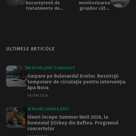
bucureștenii de
monitorizarea
tratatmente de
gropilor către
dezinsecție,
cetățeni: „Avem
dezinfecție și
nevoie de o
deratizare
fotografie cu
groapa semnalată
și un share
location”
ULTIMELE ARTICOLE
Articole
Știri
Transport
Surpare pe Bulevardul Eroilor. Restricţii
temporare de circulaţie pentru intervenţia
Apa Nova
06/08/2026
Articole
Cultură
Știri
Vineri începe Summer Well 2026, la
Domeniul Știrbey din Buftea. Programul
concertelor