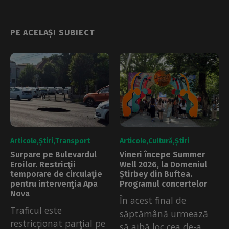
PE ACELAȘI SUBIECT
Articole
Știri
Transport
Articole
Cultură
Știri
Surpare pe Bulevardul
Vineri începe Summer
Eroilor. Restricţii
Well 2026, la Domeniul
temporare de circulaţie
Știrbey din Buftea.
pentru intervenţia Apa
Programul concertelor
Nova
În acest final de
Traficul este
săptămână urmează
restricţionat parţial pe
să aibă loc cea de-a