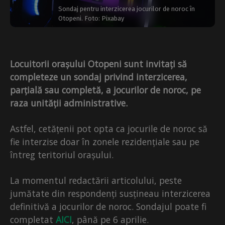
Sondaj pentru interzicerea jocurilor de noroc în
Otopeni. Foto: Pixabay
Locuitorii orașului Otopeni sunt invitați să
completeze un sondaj privind interzicerea,
parțială sau completă, a jocurilor de noroc, pe
raza unității administrative.
Astfel, cetățenii pot opta ca jocurile de noroc să
fie interzise doar în zonele rezidențiale sau pe
întreg teritoriul orașului.
La momentul redactării articolului, peste
jumătate din respondenți susțineau interzicerea
definitivă a jocurilor de noroc. Sondajul poate fi
completat
AICI
, până pe 6 aprilie.