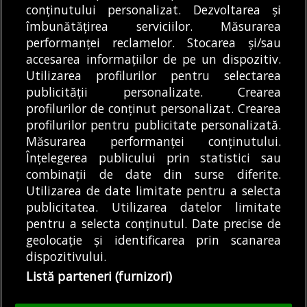
Direcția Generală de
conținutului personalizat. Dezvoltarea și
îmbunătățirea serviciilor. Măsurarea
Poliție Locală din
performanței reclamelor. Stocarea și/sau
Sectorul 2 a aplicat
accesarea informațiilor de pe un dispozitiv.
sancțiuni
DE
ALEXANDRU STAN
06/08/2026
Utilizarea profilurilor pentru selectarea
contravenționale...
publicității personalizate. Crearea
profilurilor de conținut personalizat. Crearea
profilurilor pentru publicitate personalizată.
MODIFICĂ SETĂRILE COOKIES
Măsurarea performanței conținutului.
Înțelegerea publicului prin statistici sau
combinații de date din surse diferite.
© Copyright 2025 - Buletin de București.
Utilizarea de date limitate pentru a selecta
Găzduit de
Presslabs.com
. Powered by
TRS Design
.
publicitatea. Utilizarea datelor limitate
Despre
Media
Politică De
Cookie
Cookie
Noi
Kit
Confidențialitate
Policy (EU)
Policy
pentru a selecta conținutul. Date precise de
geolocație și identificarea prin scanarea
dispozitivului.
Share this selection
Tweet
Listă parteneri (furnizori)
Facebook
Tweet
LinkedIn
Facebook