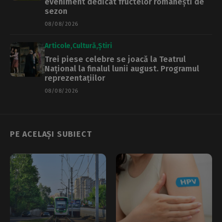
eveniment dedicat fructelor românești de
sezon
08/08/2026
Articole
Cultură
Știri
Trei piese celebre se joacă la Teatrul
Național la finalul lunii august. Programul
reprezentațiilor
08/08/2026
PE ACELAȘI SUBIECT