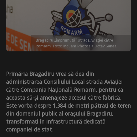
Bragadiru „împrumută” strada Aviației către
Romarm. Foto: Inquam Photos / Octav Ganea
Primăria Bragadiru vrea să dea din
administrarea Consiliului Local strada Aviației
către Compania Națională Romarm, pentru ca
aceasta să-și amenajeze accesul către fabrică.
Este vorba despre 1.384 de metri pătrați de teren
din domeniul public al orașului Bragadiru,
transformați în infrastructură dedicată
companiei de stat.