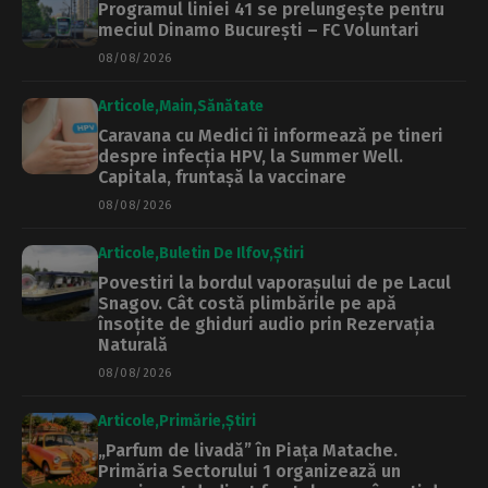
Programul liniei 41 se prelungește pentru
meciul Dinamo București – FC Voluntari
08/08/2026
Articole
Main
Sănătate
Caravana cu Medici îi informează pe tineri
despre infecția HPV, la Summer Well.
Capitala, fruntașă la vaccinare
08/08/2026
Articole
Buletin De Ilfov
Știri
Povestiri la bordul vaporașului de pe Lacul
Snagov. Cât costă plimbările pe apă
însoțite de ghiduri audio prin Rezervația
Naturală
08/08/2026
Articole
Primărie
Știri
„Parfum de livadă” în Piața Matache.
Primăria Sectorului 1 organizează un