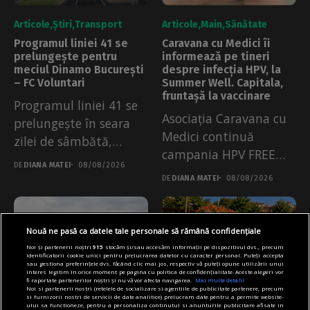
Articole
Știri
Transport
Articole
Main
Sănătate
Programul liniei 41 se
Caravana cu Medici îi
prelungește pentru
informează pe tineri
meciul Dinamo București
despre infecția HPV, la
– FC Voluntari
Summer Well. Capitala,
fruntașă la vaccinare
Programul liniei 41 se
Asociația Caravana cu
prelungește în seara
Medici continuă
zilei de sâmbătă,
campania HPV FREE
08.08.2026. Măsura a...
DE
DIANA MATEI
08/08/2026
City la Summer Well....
DE
DIANA MATEI
08/08/2026
Nouă ne pasă ca datele tale personale să rămână confidențiale
Noi și partenerii noștri
915
stocăm și/sau accesăm informații pe dispozitivul dvs., precum
identificatorii cookie unici pentru prelucrarea datelor cu caracter personal. Puteți accepta
sau gestiona preferințele dvs. făcând clic mai jos, respectiv vă puteți opune utilizării unui
interes legitim în orice moment pe pagina cu politica de confidențialitate. Aceste alegeri vor
fi raportate partenerilor noștri și nu vă vor afecta navigarea.
Mai multe detalii
Noi si partenerii nostri (retelele de socializare si agentiile de publicitate partenere, precum
si furnizorii nostri de servicii de date analitice) prelucram date pentru a permite website-
ului sa functioneze, pentru a personaliza continutul si anunturile publicitare afisate in