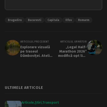
Bragadiru
Bucuresti
Capitala
Ilfov
Romarm
ARTICOLUL PRECEDENT
ARTICOLUL URMĂTOR
Explorare vizuală
„Legal Half-
pe traseul
Marathon 2026”
Dâmboviței. Atelier
modifică opt linii
foto în natură,
STB, duminică
gratuit
ULTIMELE ARTICOLE
Articole
Știri
Transport