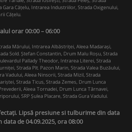
re Tarlale, Strada Iosifești, Strada Peleș, Strada
 Gara Cățelu, Intrarea Industriilor, Strada Oxigenului,
ii Cățelu.
alul orar 00:00 – 06:00
trada Mărului, Intrarea Albăstriței, Aleea Madarași,
Strada Sold. Ștefan Constantin, Drum Malu Roșu, Strada
 Bulevardul Pallady Theodor, Intrarea Literei, Strada
rniței, Strada Plt. Pazon Marin, Strada Valea Buzăului,
a Vadului, Aleea Ninsorii, Strada Mizil, Strada
Jariștei, Strada Ticus, Strada Zemes, Drum Lunca
Prevederii, Aleea Tornadei, Drum Lunca Târnavei,
orului, SRP Șulea Placare, Strada Gura Vadului.
afectați. Lipsă presiune si tulburime din data
n data de 04.09.2025, ora 08:00