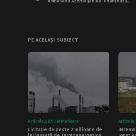
Ambasada Azerbaijanului finanțează
reabilitarea bustului fostului șef KGB
PE ACELAȘI SUBIECT
Articole
Știri
Termoficare
Articole
Licitație de peste 2 milioane de
INTERVI
lei lansată de Termoenergetica
Ionuț P