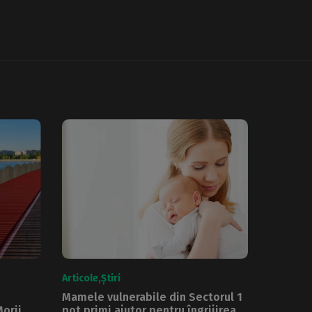
Articole
Știri
Mamele vulnerabile din Sectorul 1
orii,
pot primi ajutor pentru îngrijirea