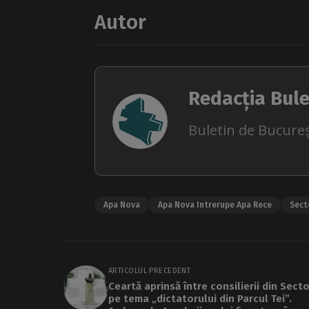
Autor
Redacția Bule
Buletin de Bucureș
Apa Nova
Apa Nova Intrerupe Apa Rece
Sect
ARTICOLUL PRECEDENT
Ceartă aprinsă între consilierii din Secto
pe tema „dictatorului din Parcul Tei”.