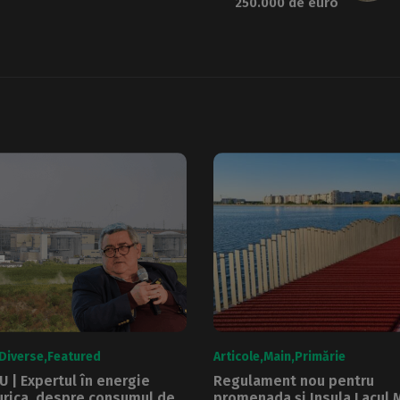
250.000 de euro
Diverse
Featured
Articole
Main
Primărie
U | Expertul în energie
Regulament nou pentru
urica, despre consumul de
promenada și Insula Lacul M