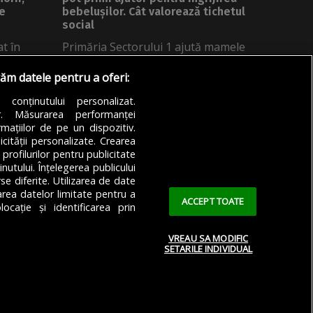
Ce
bebelușilor. Cât valorează tichetul
social
at în
Primăria Sectorului 1 ajută mamele
vulnerabile. Acestea pot primi un
răm datele pentru a oferi:
tichet social...
a conținutului personalizat.
6
DE
DIANA MATEI
05/08/2026
or. Măsurarea performanței
mațiilor de pe un dispozitiv.
icității personalizate. Crearea
 profilurilor pentru publicitate
utului. Înțelegerea publicului
se diferite. Utilizarea de date
zarea datelor limitate pentru a
ACCEPT TOATE
ocație și identificarea prin
VREAU SA MODIFIC
SETARILE INDIVIDUAL
 Confidențialitate
Cookie Policy (EU)
Cookie Policy