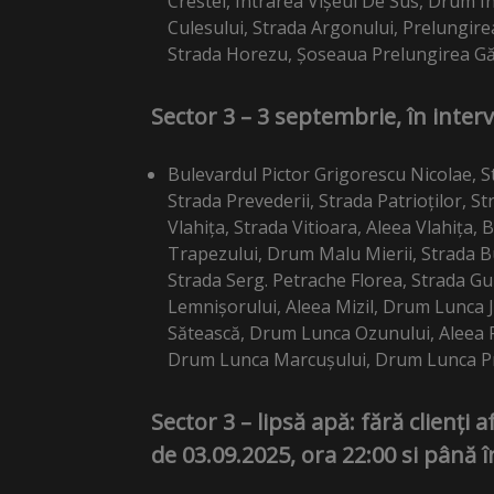
Crestei, Intrarea Vișeul De Sus, Drum Int
Culesului, Strada Argonului, Prelungirea
Strada Horezu, Șoseaua Prelungirea Găr
Sector 3 – 3 septembrie, în interv
Bulevardul Pictor Grigorescu Nicolae, S
Strada Prevederii, Strada Patrioților, 
Vlahița, Strada Vitioara, Aleea Vlahița,
Trapezului, Drum Malu Mierii, Strada Bu
Strada Serg. Petrache Florea, Strada Gur
Lemnișorului, Aleea Mizil, Drum Lunca 
Sătească, Drum Lunca Ozunului, Aleea 
Drum Lunca Marcușului, Drum Lunca Prip
Sector 3 – lipsă apă: fără clienți 
de 03.09.2025, ora 22:00 si până î