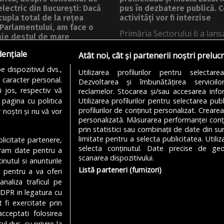
electric din București: Dacă
pus în dezbatere publică. 
cupla total de la rețea
activități vor fi interzise
 Parlamentului, am face o
Primăria Sectorului 6 a lans
ie destul de mare
dezbatere publică un nou
ea numărului de trenuri de
dențiale
Atât noi, cât și partenerii noștri preluc
regulament pentru...
ou, măsură vehiculată
 dispozitivul dvs.,
Utilizarea profilurilor pentru selectare
 spațiul...
DE
ANDREEA STĂNĂRÎNGĂ
05/08/202
u caracter personal.
Dezvoltarea și îmbunătățirea serviciil
i jos, respectiv vă
reclamelor. Stocarea și/sau accesarea infor
DRU STAN
05/08/2026
 pagina cu politica
Utilizarea profilurilor pentru selectarea publ
profilurilor de conținut personalizat. Crearea
 noștri și nu vă vor
personalizată. Măsurarea performanței conțin
prin statistici sau combinații de date din sur
limitate pentru a selecta publicitatea. Utili
ublicitate partenere,
MODIFICĂ SETĂRILE COOKIES
selecta conținutul. Date precise de geol
ucram date pentru a
scanarea dispozitivului.
nutul si anunturile
Listă parteneri (furnizori)
., pentru a va oferi
analiza traficul pe
Despre Noi
Media Kit
Politică De
GDPR in legatura cu
 fi exercitate prin
cceptati folosirea
l dvs. cu privire la