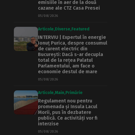
emisiile în aer de la două
cazane ale CTZ Casa Presei
05/08/2026
Articole
Diverse
Featured
INTERVIU | Expertul în energie
Ionuț Purica, despre consumul
de curent electric din
București: Dacă s-ar decupla
total de la rețea Palatul
Parlamentului, am face o
economie destul de mare
05/08/2026
Articole
Main
Primărie
Regulament nou pentru
promenada și Insula Lacul
Morii, pus în dezbatere
publică. Ce activități vor fi
interzise
05/08/2026