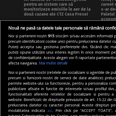
pentru un sistem care să
curent 
monitorizeze emisiile în aer de la
s-ar de
două cazane ale CTZ Casa Presei
Palatul
econom
Compania Municipală
Reducer
Nouă ne pasă ca datele tale personale să rămână confi
Termoenergetica București a
la metr
lansat o licitație publică pentru
Noi și partenerii noștri
915
stocăm și/sau accesăm informații pe
recent în
realizarea unui...
precum identificatorii cookie unici pentru prelucrarea datelor c
DE
DENIZ GARGULI
05/08/2026
Puteți accepta sau gestiona preferințele dvs. făcând clic ma
DE
ALEXAN
puteți opune utilizării unui interes legitim în orice moment pe
de confidențialitate. Aceste alegeri vor fi raportate partenerilor
afecta navigarea.
Mai multe detalii
Noi si partenerii nostri (retelele de socializare si agentiile de p
precum si furnizorii nostri de servicii de date analitice) prel
permite website-ului sa functioneze, pentru a personaliza conti
publicitare afisate in functie de interesele si/sau profilul dvs
functionalitati aferente retelelor de socializare si pentru a 
© Copyright 2025 - Buletin de București.
website. Beneficiati de drepturile prevazute de art. 15-22 din 
Găzduit de
Presslabs.com
. Powered by
TRS Design
.
prelucrarea datelor cu caracter personal. Aceste drepturi pot
modalitatea indicata
. Prin click pe “ACCEPT TOATE”, a
aici
tuturor Tehnologiilor de tip Cookie, care implica inclusiv acceptu