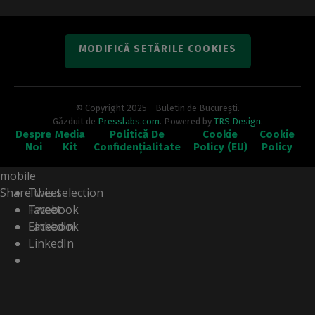
spectacole...
MODIFICĂ SETĂRILE COOKIES
© Copyright 2025 - Buletin de București.
Găzduit de
Presslabs.com
. Powered by
TRS Design
.
Despre
Media
Politică De
Cookie
Cookie
Noi
Kit
Confidențialitate
Policy (EU)
Policy
Share this selection
Tweet
Facebook
Tweet
LinkedIn
Facebook
LinkedIn