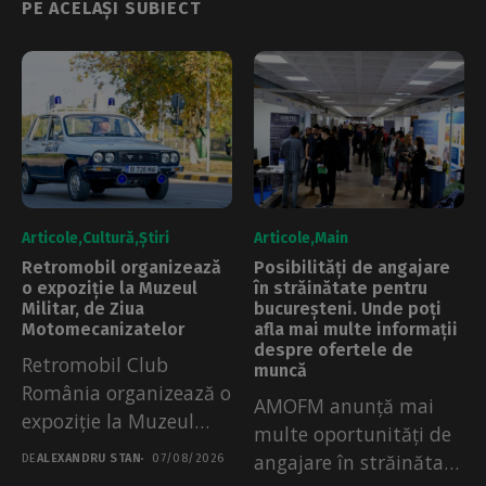
PE ACELAȘI SUBIECT
Articole
Cultură
Știri
Articole
Main
Retromobil organizează
Posibilități de angajare
o expoziție la Muzeul
în străinătate pentru
Militar, de Ziua
bucureșteni. Unde poți
Motomecanizatelor
afla mai multe informații
despre ofertele de
Retromobil Club
muncă
România organizează o
AMOFM anunță mai
expoziție la Muzeul
multe oportunități de
Militar Național din
angajare în străinătate
DE
ALEXANDRU STAN
07/08/2026
București....