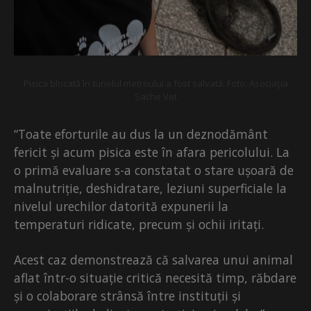
Pisica blocată în tunelul metroului a fost salvată. Foto: Asociaţia
Sache Vet
“Toate eforturile au dus la un deznodământ
fericit și acum pisica este în afara pericolului. La
o primă evaluare s-a constatat o stare ușoară de
malnutriție, deshidratare, leziuni superficiale la
nivelul urechilor datorită expunerii la
temperaturi ridicate, precum și ochii iritați.
Acest caz demonstrează că salvarea unui animal
aflat într-o situație critică necesită timp, răbdare
și o colaborare strânsă între instituții și