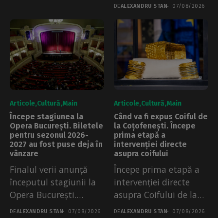
pentru bucureșteni,
DE
ALEXANDRU STAN
07/08/2026
potrivit...
Articole
Cultură
Main
Articole
Cultură
Main
Începe stagiunea la
Când va fi expus Coiful de
Opera București. Biletele
la Coțofenești. Începe
pentru sezonul 2026-
prima etapă a
2027 au fost puse deja în
intervenției directe
vânzare
asupra coifului
Finalul verii anunță
Începe prima etapă a
începutul stagiunii la
intervenției directe
Opera București.
asupra Coifului de la
Biletele pentru primele
Coțofenești, anunță...
DE
ALEXANDRU STAN
07/08/2026
DE
ALEXANDRU STAN
07/08/2026