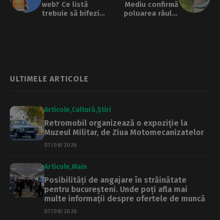
web? Ce listă
Mediu confirmă
trebuie să bifezi
poluarea râului
pentru o lansare
Pasărea. Amendă
de succes
de 12.000 de euro
pentru dezastrul
ecologic acoperit
de autoritățile
județene
ULTIMELE ARTICOLE
Articole
Cultură
Știri
Retromobil organizează o expoziție la
Muzeul Militar, de Ziua Motomecanizatelor
07/08/2026
Articole
Main
Posibilități de angajare în străinătate
pentru bucureșteni. Unde poți afla mai
multe informații despre ofertele de muncă
07/08/2026