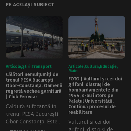
PE ACELAȘI SUBIECT
Articole
Știri
Transport
Articole
Cultură
Educație
Main
Călători nemulțumiți de
FOTO | Vulturul și cei doi
trenul PESA București
grifoni, distruși de
Obor-Constanța. Oamenii
bombardamentele din
regretă vechea garnitură
1944, s-au întors pe
| Club Feroviar
Palatul Universității.
Căldură sufocantă în
Continuă procesul de
reabilitare
trenul PESA București
Obor-Constanța. Este
Vulturul și cei doi
prima garnitură
grifoni, distruși de