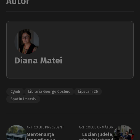
Autor
Diana Matei
Cgmb
Libraria George Cosbuc
Lipscani 26
Spatiu Imersiv
ARTICOLUL PRECEDENT
ARTICOLUL URMĂTOR
Mentenanța
Lucian Judele,
trenurilor cu
administratorul