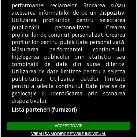
performanței reclamelor. Stocarea și/sau
Generale, după ce
circulație trei trenuri
DE
ALEXANDRU STAN
08/08/2026
REDACȚIA BULETIN DE
DE
accesarea informațiilor de pe un dispozitiv.
împreună cu...
Intercity...
BUCUREȘTI
08/08/2026
Utilizarea profilurilor pentru selectarea
publicității personalizate. Crearea
profilurilor de conținut personalizat. Crearea
profilurilor pentru publicitate personalizată.
MODIFICĂ SETĂRILE COOKIES
Măsurarea performanței conținutului.
Înțelegerea publicului prin statistici sau
combinații de date din surse diferite.
© Copyright 2025 - Buletin de București.
Utilizarea de date limitate pentru a selecta
Găzduit de
Presslabs.com
. Powered by
TRS Design
.
publicitatea. Utilizarea datelor limitate
Despre
Media
Politică De
Cookie
Cookie
Noi
Kit
Confidențialitate
Policy (EU)
Policy
pentru a selecta conținutul. Date precise de
geolocație și identificarea prin scanarea
dispozitivului.
Share this selection
Tweet
Listă parteneri (furnizori)
Facebook
Tweet
LinkedIn
Facebook
ACCEPT TOATE
LinkedIn
VREAU SA MODIFIC SETARILE INDIVIDUAL