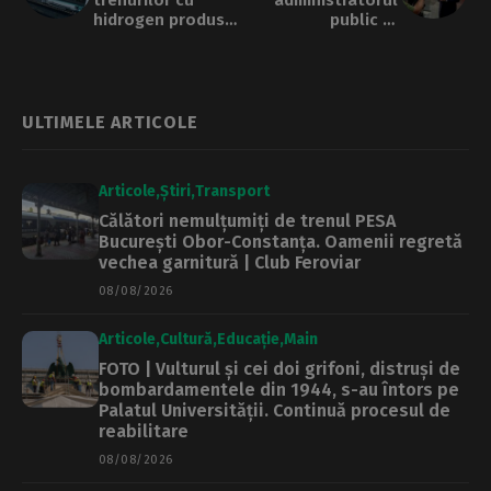
hidrogen produse
public al
de Siemens se va
Bucureștiului, va
face la București |
coordona noua
Club Feroviar
Direcție Generală
de Arte și
Evenimente
ULTIMELE ARTICOLE
Urbane
Articole
Știri
Transport
Călători nemulțumiți de trenul PESA
București Obor-Constanța. Oamenii regretă
vechea garnitură | Club Feroviar
08/08/2026
Articole
Cultură
Educație
Main
FOTO | Vulturul și cei doi grifoni, distruși de
bombardamentele din 1944, s-au întors pe
Palatul Universității. Continuă procesul de
reabilitare
08/08/2026