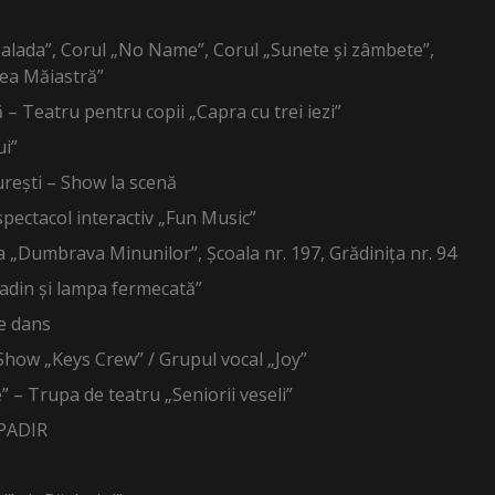
Balada”, Corul „No Name”, Corul „Sunete și zâmbete”,
rea Măiastră”
 – Teatru pentru сорii „Capra cu trei iezi”
ui”
urești – Show la scenă
pectacol interactiv „Fun Music”
a „Dumbrava Minunilor”, Școala nr. 197, Grădinița nr. 94
adin și lampa fermecată”
e dans
Show „Keys Crew” / Grupul vocal „Joy”
 – Trupa de teatru „Seniorii veseli”
 PADIR