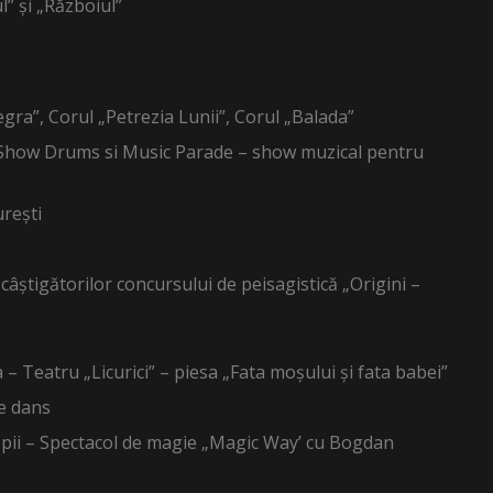
l” și „Războiul”
gra”, Corul „Petrezia Lunii”, Corul „Balada”
 Show Drums si Music Parade – show muzical pentru
urești
câștigătorilor concursului de peisagistică „Origini –
 – Teatru „Licurici” – piesa „Fata moșului și fata babei”
e dans
pii – Spectacol de magie „Magic Way’ cu Bogdan