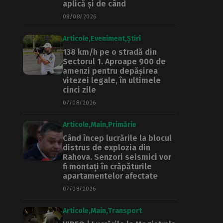
aplică și de când
08/08/2026
Articole
Eveniment
Știri
138 km/h pe o stradă din
Sectorul 1. Aproape 900 de
amenzi pentru depășirea
vitezei legale, în ultimele
cinci zile
07/08/2026
Articole
Main
Primărie
Când încep lucrările la blocul
distrus de explozia din
Rahova. Senzori seismici vor
fi montați în crăpăturile
apartamentelor afectate
07/08/2026
Articole
Main
Transport