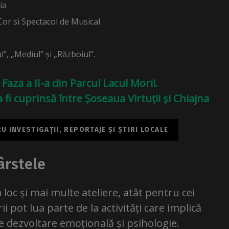
ia
or si Spectacol de Musical
l”, „Mediul” și „Războiul”.
 Faza a II-a din Parcul Lacul Morii.
i cuprinsă între Șoseaua Virtuții și Chiajna
 INVESTIGAȚII, REPORTAJE ȘI ȘTIRI LOCALE
ârstele
loc și mai multe ateliere, atât pentru cei
rii pot lua parte de la activități care implică
 de dezvoltare emoțională și psihologie.