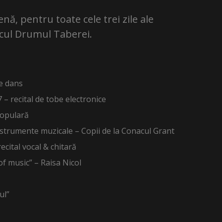
nă, pentru toate cele trei zile ale
rcul Drumul Taberei.
e dans
 – recital de tobe electronice
 populară
instrumente muzicale – Copii de la Conacul Grant
cital vocal & chitară
of music” – Raisa Nicol
ul”