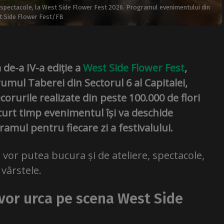
și spectacole, la West Side Flower Fest 2026. Programul evenimentului din
t Side Flower Fest/FB
 de-a IV-a ediție a
West Side Flower Fest
,
mul Taberei din Sectorul 6 al Capitalei,
rurile realizate din peste 100.000 de flori
curt timp evenimentul își va deschide
amul pentru fiecare zi a festivalului.
 vor putea bucura și de ateliere, spectacole,
 vârstele.
 vor urca pe scena West Side