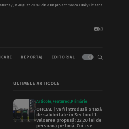
aturday , 8 August 2026
BdB e un proiect marca
Funky Citizens
ICARE
REPORTAJ
EDITORIAL
ULTIMELE ARTICOLE
Articole
Featured
Primărie
OFICIAL | Va fi introdusă o taxă
de salubritate în Sectorul 1.
Valoarea propusă: 22,20 lei de
persoană pe lună. Cui i se