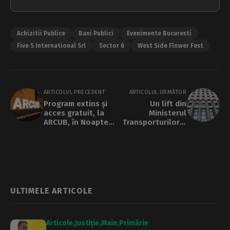
Achizitii Publice
Bani Publici
Evenimente Bucuresti
Five S International Srl
Sector 6
West Side Flower Fest
ARTICOLUL PRECEDENT
ARTICOLUL URMĂTOR
Program extins și
Un lift din
acces gratuit, la
Ministerul
ARCUB, în Noaptea
Transporturilor a
Europeană a
căzut în gol 9
Muzeelor
etaje. Victimele
sunt angajați
Metrorex și CNAIR.
Liftul se mai
defectase în urmă
cu două zile
ULTIMELE ARTICOLE
Articole
Justiție
Main
Primărie