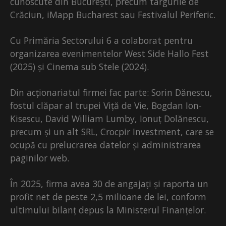
cunoscute din București, precum târgurile de
Crăciun, iMapp Bucharest sau Festivalul Periferic.
Cu Primăria Sectorului 6 a colaborat pentru
organizarea evenimentelor West Side Hallo Fest
(2025) și Cinema sub Stele (2024).
Din acționariatul firmei fac parte: Sorin Dănescu,
fostul clăpar al trupei Viță de Vie, Bogdan Ion-
Kisescu, David William Lumby, Ionuț Dolănescu,
precum și un alt SRL, Crocpir Investment, care se
ocupă cu prelucrarea datelor și administrarea
paginilor web.
În 2025, firma avea 30 de angajați și raporta un
profit net de peste 2,5 milioane de lei, conform
ultimului bilanț depus la Ministerul Finanțelor.