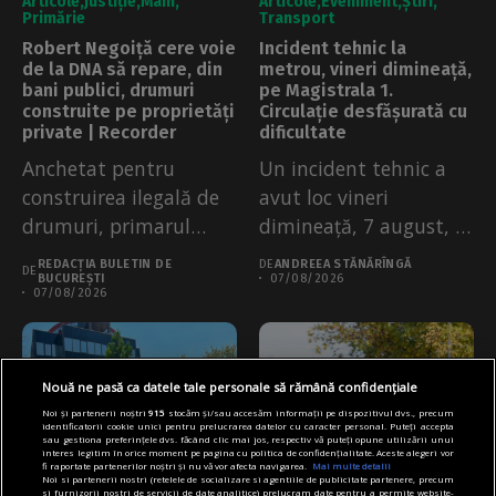
Articole
Justiție
Main
Articole
Eveniment
Știri
Primărie
Transport
Robert Negoiță cere voie
Incident tehnic la
de la DNA să repare, din
metrou, vineri dimineață,
bani publici, drumuri
pe Magistrala 1.
construite pe proprietăți
Circulație desfășurată cu
private | Recorder
dificultate
Anchetat pentru
Un incident tehnic a
construirea ilegală de
avut loc vineri
drumuri, primarul
dimineață, 7 august, la
Sectorului 3 Robert
metrou,...
REDACȚIA BULETIN DE
DE
ANDREEA STĂNĂRÎNGĂ
DE
Negoiță a...
BUCUREȘTI
07/08/2026
07/08/2026
Nouă ne pasă ca datele tale personale să rămână confidențiale
Noi și partenerii noștri
915
stocăm și/sau accesăm informații pe dispozitivul dvs., precum
identificatorii cookie unici pentru prelucrarea datelor cu caracter personal. Puteți accepta
sau gestiona preferințele dvs. făcând clic mai jos, respectiv vă puteți opune utilizării unui
interes legitim în orice moment pe pagina cu politica de confidențialitate. Aceste alegeri vor
fi raportate partenerilor noștri și nu vă vor afecta navigarea.
Mai multe detalii
Noi si partenerii nostri (retelele de socializare si agentiile de publicitate partenere, precum
si furnizorii nostri de servicii de date analitice) prelucram date pentru a permite website-