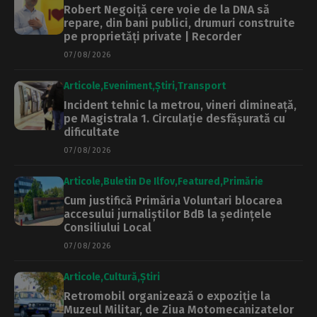
Robert Negoiță cere voie de la DNA să
repare, din bani publici, drumuri construite
pe proprietăți private | Recorder
07/08/2026
Articole
Eveniment
Știri
Transport
Incident tehnic la metrou, vineri dimineață,
pe Magistrala 1. Circulație desfășurată cu
dificultate
07/08/2026
Articole
Buletin De Ilfov
Featured
Primărie
Cum justifică Primăria Voluntari blocarea
accesului jurnaliștilor BdB la ședințele
Consiliului Local
07/08/2026
Articole
Cultură
Știri
Retromobil organizează o expoziție la
Muzeul Militar, de Ziua Motomecanizatelor