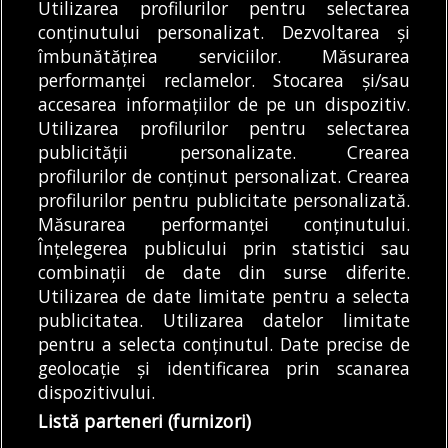
Utilizarea profilurilor pentru selectarea
Metrorex a precizat că
sunt anunțați că în
conținutului personalizat. Dezvoltarea și
lucrările la Magistrala
zilele ce urmează o
îmbunătățirea serviciilor. Măsurarea
6 de metrou au
serie...
performanței reclamelor. Stocarea și/sau
DE
DENIZ GARGULI
07/08/2026
continuat...
accesarea informațiilor de pe un dispozitiv.
DE
ANDREEA STĂNĂRÎNGĂ
07/08/2026
Utilizarea profilurilor pentru selectarea
publicității personalizate. Crearea
profilurilor de conținut personalizat. Crearea
profilurilor pentru publicitate personalizată.
MODIFICĂ SETĂRILE COOKIES
Măsurarea performanței conținutului.
Înțelegerea publicului prin statistici sau
combinații de date din surse diferite.
© Copyright 2025 - Buletin de București.
Utilizarea de date limitate pentru a selecta
Găzduit de
Presslabs.com
. Powered by
TRS Design
.
publicitatea. Utilizarea datelor limitate
Despre
Media
Politică De
Cookie
Cookie
Noi
Kit
Confidențialitate
Policy (EU)
Policy
pentru a selecta conținutul. Date precise de
geolocație și identificarea prin scanarea
dispozitivului.
Share this selection
Tweet
Listă parteneri (furnizori)
Facebook
Tweet