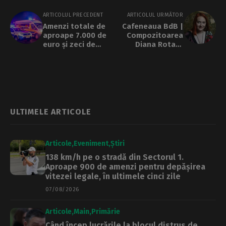
ARTICOLUL PRECEDENT
ARTICOLUL URMĂTOR
Amenzi totale de
Cafeneaua BdB |
aproape 7.000 de
Compozitoarea
euro și zeci de
Diana Rotaru
taloane auto
despre muzica
reținute noaptea
nouă: „Publicul
trecută, în
este subestimat.
București, de
De multe ori vrea
Brigada Rutieră
să audă ceva nou,
ceva proaspăt”
ULTIMELE ARTICOLE
Articole
Eveniment
Știri
138 km/h pe o stradă din Sectorul 1.
Aproape 900 de amenzi pentru depășirea
vitezei legale, în ultimele cinci zile
07/08/2026
Articole
Main
Primărie
Când încep lucrările la blocul distrus de