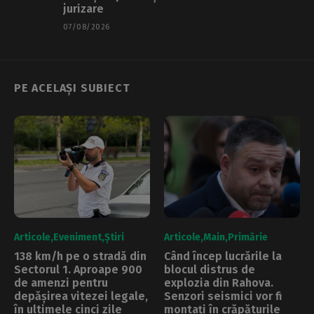
jurizare
07/08/2026
PE ACELAȘI SUBIECT
Articole
Eveniment
Știri
Articole
Main
Primărie
138 km/h pe o stradă din
Când încep lucrările la
Sectorul 1. Aproape 900
blocul distrus de
de amenzi pentru
explozia din Rahova.
depășirea vitezei legale,
Senzori seismici vor fi
în ultimele cinci zile
montați în crăpăturile