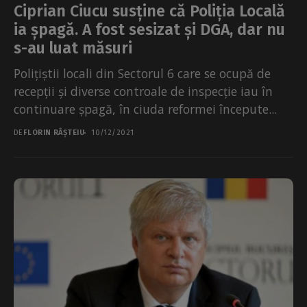
Ciprian Ciucu susține că Poliția Locală
ia șpagă. A fost sesizat și DGA, dar nu
s-au luat măsuri
Polițiștii locali din Sectorul 6 care se ocupă de
recepții și diverse controale de inspecție iau în
continuare șpagă, în ciuda reformei începute...
DE
FLORIN RÂȘTEIU
10/12/2021