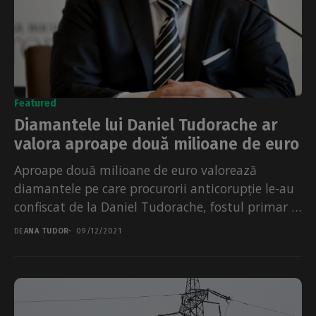
Featured
Diamantele lui Daniel Tudorache ar
valora aproape două milioane de euro
Aproape două milioane de euro valorează
diamantele pe care procurorii anticorupție le-au
confiscat de la Daniel Tudorache, fostul primar al
Sectorului 1. Valoarea...
DE
ANA TUDOR
09/12/2021