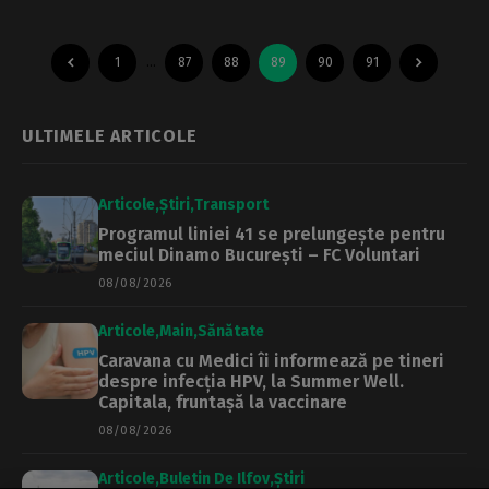
1
…
87
88
89
90
91
ULTIMELE ARTICOLE
Articole
Știri
Transport
Programul liniei 41 se prelungește pentru
meciul Dinamo București – FC Voluntari
08/08/2026
Articole
Main
Sănătate
Caravana cu Medici îi informează pe tineri
despre infecția HPV, la Summer Well.
Capitala, fruntașă la vaccinare
08/08/2026
Articole
Buletin De Ilfov
Știri