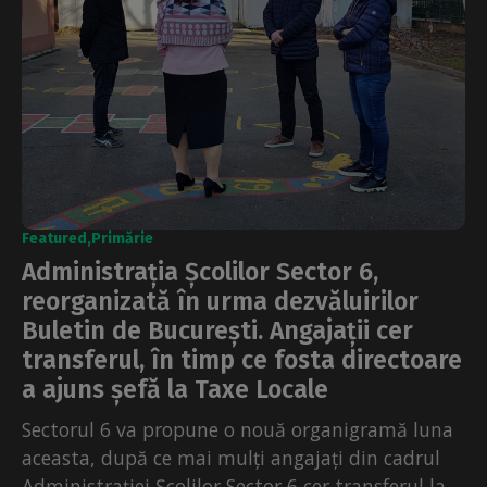
Featured
Primărie
Administrația Școlilor Sector 6,
reorganizată în urma dezvăluirilor
Buletin de București. Angajații cer
transferul, în timp ce fosta directoare
a ajuns șefă la Taxe Locale
Sectorul 6 va propune o nouă organigramă luna
aceasta, după ce mai mulți angajați din cadrul
Administrației Școlilor Sector 6 cer transferul la...