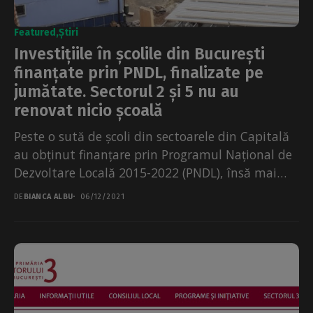
Featured
Știri
Investițiile în școlile din București
finanțate prin PNDL, finalizate pe
jumătate. Sectorul 2 și 5 nu au
renovat nicio școală
Peste o sută de școli din sectoarele din Capitală
au obținut finanțare prin Programul Național de
Dezvoltare Locală 2015-2022 (PNDL), însă mai
puțin...
DE
BIANCA ALBU
06/12/2021