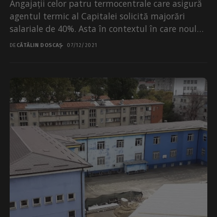
Angajații celor patru termocentrale care asigură
agentul termic al Capitalei solicită majorări
salariale de 40%. Asta în contextul în care noul
Contract Colectiv...
DE
CĂTĂLIN DOSCAȘ
07/12/2021