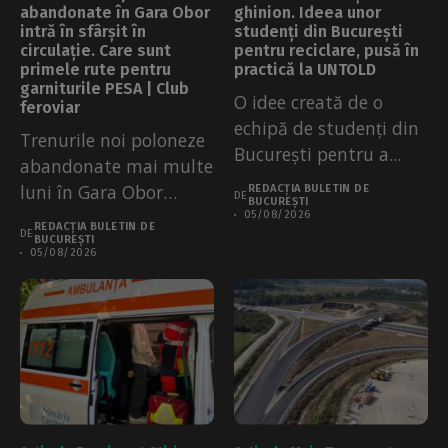
abandonate în Gara Obor
ghinion. Ideea unor
intră în sfârșit în
studenți din București
circulație. Care sunt
pentru reciclare, pusă în
primele rute pentru
practică la UNTOLD
garniturile PESA | Club
O idee creată de o
feroviar
echipă de studenți din
Trenurile noi poloneze
București pentru a...
abandonate mai multe
luni în Gara Obor
REDACȚIA BULETIN DE
DE
BUCUREȘTI
pentru că...
05/08/2026
REDACȚIA BULETIN DE
DE
BUCUREȘTI
05/08/2026