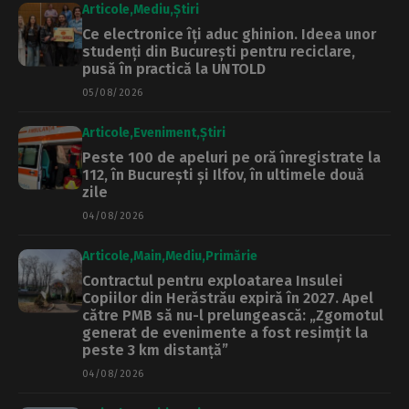
Articole
Mediu
Știri
Ce electronice îți aduc ghinion. Ideea unor
studenți din București pentru reciclare,
pusă în practică la UNTOLD
05/08/2026
Articole
Eveniment
Știri
Peste 100 de apeluri pe oră înregistrate la
112, în București și Ilfov, în ultimele două
zile
04/08/2026
Articole
Main
Mediu
Primărie
Contractul pentru exploatarea Insulei
Copiilor din Herăstrău expiră în 2027. Apel
către PMB să nu-l prelungească: „Zgomotul
generat de evenimente a fost resimțit la
peste 3 km distanță”
04/08/2026