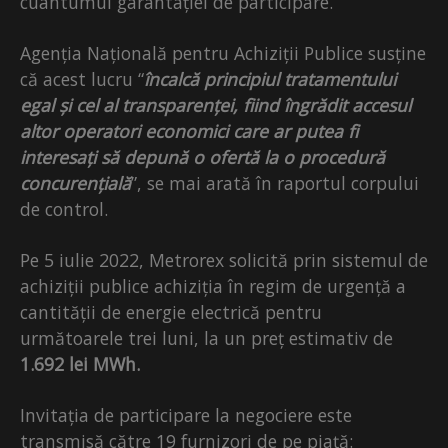
cuantumul garantației de participare.
Agenția Națională pentru Achiziții Publice susține
că acest lucru “
încalcă principiul tratamentului
egal și cel al transparenței, fiind îngrădit accesul
altor operatori economici care ar putea fi
interesați să depună o ofertă la o procedură
concurențială
”, se mai arată în raportul corpului
de control.
Pe 5 iulie 2022, Metrorex solicită prin sistemul de
achiziții publice achiziția în regim de urgență a
cantității de energie electrică pentru
următoarele trei luni, la un preț estimativ de
1.692 lei MWh.
Invitația de participare la negociere este
transmisă către 19 furnizori de pe piață: