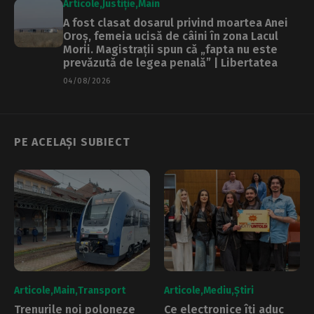
Articole
Justiție
Main
A fost clasat dosarul privind moartea Anei
Oroș, femeia ucisă de câini în zona Lacul
Morii. Magistrații spun că „fapta nu este
prevăzută de legea penală” | Libertatea
04/08/2026
PE ACELAȘI SUBIECT
Articole
Main
Transport
Articole
Mediu
Știri
Trenurile noi poloneze
Ce electronice îți aduc