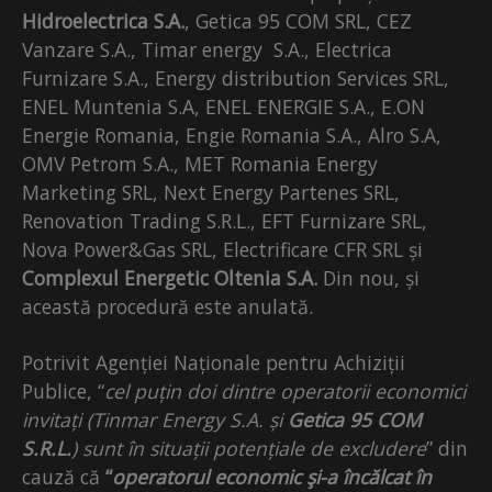
Hidroelectrica S.A.
, Getica 95 COM SRL, CEZ
Vanzare S.A., Timar energy S.A., Electrica
Furnizare S.A., Energy distribution Services SRL,
ENEL Muntenia S.A, ENEL ENERGIE S.A., E.ON
Energie Romania, Engie Romania S.A., Alro S.A,
OMV Petrom S.A., MET Romania Energy
Marketing SRL, Next Energy Partenes SRL,
Renovation Trading S.R.L., EFT Furnizare SRL,
Nova Power&Gas SRL, Electrificare CFR SRL și
Complexul Energetic Oltenia S.A.
Din nou, și
această procedură este anulată.
Potrivit Agenției Naționale pentru Achiziții
Publice, “
cel puțin doi dintre operatorii economici
invitați (Tinmar Energy S.A. și
Getica 95 COM
S.R.L.
) sunt în situații potențiale de excludere
” din
cauză că
“
operatorul economic şi-a încălcat în