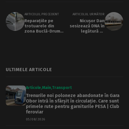
ARTICOLUL PRECEDENT
ARTICOLUL URMĂTOR
Reparațiile pe
Nicușor Dan
trotuarele din
sesizează DNA în
zona Buclă-Drumul
legătură cu
Taberei, refăcute
licitația STB
pe banii firmei care
pentru tramvaie de
le-a executat.
18 m
Primăria Sectorului
nu a recepționat
lucrările
ULTIMELE ARTICOLE
Articole
Main
Transport
Trenurile noi poloneze abandonate în Gara
Obor intră în sfârșit în circulație. Care sunt
primele rute pentru garniturile PESA | Club
feroviar
05/08/2026