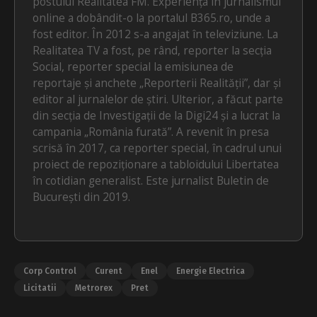
postului Realitatea FM. Experiența în jurnalismul
online a dobândit-o la portalul B365.ro, unde a
fost editor. În 2012 s-a angajat în televiziune. La
Realitatea TV a fost, pe rând, reporter la secția
Social, reporter special la emisiunea de
reportaje și anchete „Reporterii Realității”, dar și
editor al jurnalelor de știri. Ulterior, a făcut parte
din secția de Investigații de la Digi24 și a lucrat la
campania „România furată”. A revenit în presa
scrisă în 2017, ca reporter special, în cadrul unui
proiect de repoziționare a tabloidului Libertatea
în cotidian generalist. Este jurnalist Buletin de
București din 2019.
Corp Control
Curent
Enel
Energie Electrica
Licitatii
Metrorex
Pret