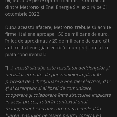
lei
, adică de peste opt ori mai mic. Contractul
dintre Metrorex și Enel Energie S.A. expiră pe 31
octombrie 2022.
După această afacere, Metrorex trebuie să achite
firmei italiene aproape 150 de milioane de euro,
în loc de aproximativ 20 de milioane de euro cât
ar fi costat energia electrică la un preț corelat cu
piața concurențială.
“[…]
acestă situație este rezultatul deficiențelor şi
deciziilor eronate ale personalului implicat în
procesul de achiziționare a energiei electrice, dar
şi al carenţelor și al lipsei de comunicare,
cooperare şi colaborare între structurile implicate
în acest proces, totul în contextul unui
management executiv care nu s-a implicat în
luarea măsurilor necesare pentru corectarea