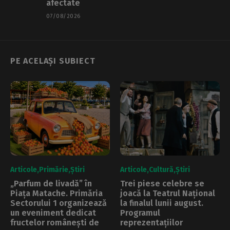
afectate
07/08/2026
PE ACELAȘI SUBIECT
Articole
Primărie
Știri
Articole
Cultură
Știri
„Parfum de livadă” în
Trei piese celebre se
Piața Matache. Primăria
joacă la Teatrul Național
Sectorului 1 organizează
la finalul lunii august.
un eveniment dedicat
Programul
fructelor românești de
reprezentațiilor