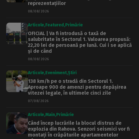
reprezentațiilor
08/08/2026
Articole
Featured
Primărie
OFICIAL | Va fi introdusă o taxă de
salubritate în Sectorul 1. Valoarea propusă:
22,20 lei de persoană pe lună. Cui i se aplică
și de când
08/08/2026
Articole
Eveniment
Știri
138 km/h pe o stradă din Sectorul 1.
Aproape 900 de amenzi pentru depășirea
vitezei legale, în ultimele cinci zile
07/08/2026
Articole
Main
Primărie
Când încep lucrările la blocul distrus de
explozia din Rahova. Senzori seismici vor fi
montați în crăpăturile apartamentelor