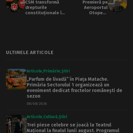
CSM transformă
Premieră pe
drepturile
Aeroportul
constituționale în
Otopeni:
„lovitură de stat”
inteligența
și atacă
artificială va
societatea civilă.
estima când ajung
Reacția Asociației
bagajele
Funky Citizens
pasagerilor la
bandă
ULTIMELE ARTICOLE
Articole
Primărie
Știri
„Parfum de livadă” în Piața Matache.
Primăria Sectorului 1 organizează un
eveniment dedicat fructelor românești de
sezon
08/08/2026
Articole
Cultură
Știri
Trei piese celebre se joacă la Teatrul
Național la finalul lunii august. Programul