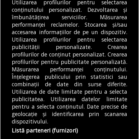
Utilizarea profilurilor pentru selectarea
Un motociclist din
Primăria Sectorului 1 a
conținutului personalizat. Dezvoltarea și
București a fost prins
îmbunătățirea serviciilor. Măsurarea
pus în dezbatere
de polițiști, în seara
performanței reclamelor. Stocarea și/sau
publicul proiectul de
de...
DE
DENIZ GARGULI
07/08/2026
accesarea informațiilor de pe un dispozitiv.
regulament prin...
DE
RĂZVAN CHIRUȚĂ
08/08/2026
Utilizarea profilurilor pentru selectarea
publicității personalizate. Crearea
profilurilor de conținut personalizat. Crearea
profilurilor pentru publicitate personalizată.
MODIFICĂ SETĂRILE COOKIES
Măsurarea performanței conținutului.
Înțelegerea publicului prin statistici sau
combinații de date din surse diferite.
© Copyright 2025 - Buletin de București.
Utilizarea de date limitate pentru a selecta
Găzduit de
Presslabs.com
. Powered by
TRS Design
.
publicitatea. Utilizarea datelor limitate
Despre
Media
Politică De
Cookie
Cookie
Noi
Kit
Confidențialitate
Policy (EU)
Policy
pentru a selecta conținutul. Date precise de
geolocație și identificarea prin scanarea
dispozitivului.
Share this selection
Tweet
Listă parteneri (furnizori)
Facebook
Tweet