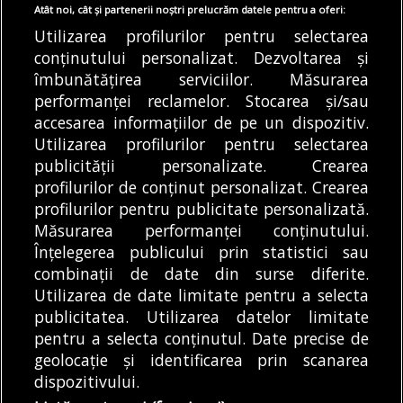
Iuliu Maniu. Promisiuni și
jandarmi cum vindea
Atât noi, cât și partenerii noștri prelucrăm datele pentru a oferi:
pentru cartierul Brâncuși
inclusiv butelii cu azot
Utilizarea profilurilor pentru selectarea
O nouă creșă cu o
Jandarmii au prins ieri
conținutului personalizat. Dezvoltarea și
capacitate de 60 de
îmbunătățirea serviciilor. Măsurarea
seară un dealer de
locuri a fost...
performanței reclamelor. Stocarea și/sau
petarde în București.
accesarea informațiilor de pe un dispozitiv.
Este...
DE
ANDREEA TUDOR
06/08/2026
DE
ALEXANDRU STAN
06/08/2026
Utilizarea profilurilor pentru selectarea
publicității personalizate. Crearea
profilurilor de conținut personalizat. Crearea
profilurilor pentru publicitate personalizată.
MODIFICĂ SETĂRILE COOKIES
Măsurarea performanței conținutului.
Înțelegerea publicului prin statistici sau
combinații de date din surse diferite.
© Copyright 2025 - Buletin de București.
Utilizarea de date limitate pentru a selecta
Găzduit de
Presslabs.com
. Powered by
TRS Design
.
publicitatea. Utilizarea datelor limitate
Despre
Media
Politică De
Cookie
Cookie
Noi
Kit
Confidențialitate
Policy (EU)
Policy
pentru a selecta conținutul. Date precise de
geolocație și identificarea prin scanarea
dispozitivului.
Share this selection
Tweet