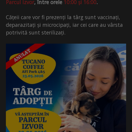
Parcul Izvor
, între orele
10:00 și 16:00
.
Cățeii care vor fi prezenți la târg sunt vaccinați,
deparazitați și microcipați, iar cei care au vârsta
potrivită sunt sterilizați.