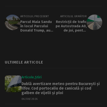
ARTICOLUL PRECEDENT
ARTICOLUL URMĂTOR
Parcul Maia Sandu
Restricții de trafic
în locul Parcului
pe Autostrada A0,
Donald Trump, au
de joi, pentru
votat bucureștenii
lucrări la
în sondajul lui
carosabil. Update:
Băluță. Ce alte
restricțiile se
variante de nume
anulează
mai sunt
ULTIMELE ARTICOLE
Articole
Știri
Dublă avertizare meteo pentru București și
Ilfov. Cod portocaliu de caniculă și cod
galben de vijelii și ploi
06/08/2026