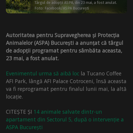
Târgul de adopții ASPA, din 23 mai, a fost anulat.
Foto: Facebook/ASPA București
Autoritatea pentru Supravegherea și Protecția
Animalelor (ASPA) București a anunțat că târgul
de adopții programat pentru sâmbăta aceasta,
23 mai, a fost anulat.
Evenimentul urma să aibă loc
la Tucano Coffee
AFI Park, lângă AFI Palace Cotroceni, însă aceasta
va fi reprogramat pentru finalul lunii mai, la altă
locație.
CITEȘTE ȘI
14 animale salvate dintr-un
apartament din Se
c
torul 5, după o intervenție a
ASPA București