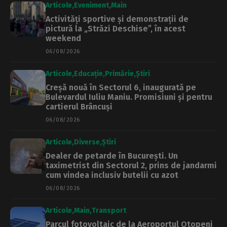
Articole
Eveniment
Main
Activități sportive și demonstrații de
pictură la „Străzi Deschise”, în acest
weekend
06/08/2026
Articole
Educație
Primărie
Știri
Creșă nouă în Sectorul 6, inaugurată pe
Bulevardul Iuliu Maniu. Promisiuni și pentru
cartierul Brâncuși
06/08/2026
Articole
Diverse
Știri
Dealer de petarde în București. Un
taximetrist din Sectorul 2, prins de jandarmi
cum vindea inclusiv butelii cu azot
06/08/2026
Articole
Main
Transport
Parcul fotovoltaic de la Aeroportul Otopeni