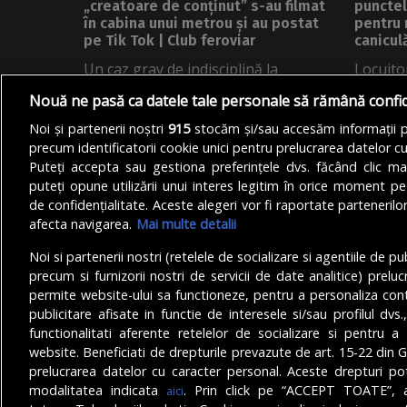
„creatoare de conținut” s-au filmat
punctel
în cabina unui metrou și au postat
pentru 
pe Tik Tok | Club feroviar
canicul
Un caz grav de indisciplină la
Locuitor
Metrorex, care putea avea urmări
dispozi
Nouă ne pasă ca datele tale personale să rămână confi
grave...
apă...
Noi și partenerii noștri
915
stocăm și/sau accesăm informații pe
DE
REDACȚIA BULETIN DE BUCUREȘTI
DE
ANDREE
precum identificatorii cookie unici pentru prelucrarea datelor c
05/08/2026
Puteți accepta sau gestiona preferințele dvs. făcând clic ma
puteți opune utilizării unui interes legitim în orice moment pe
de confidențialitate. Aceste alegeri vor fi raportate partenerilor
afecta navigarea.
Mai multe detalii
Noi si partenerii nostri (retelele de socializare si agentiile de p
precum si furnizorii nostri de servicii de date analitice) prel
permite website-ului sa functioneze, pentru a personaliza conti
publicitare afisate in functie de interesele si/sau profilul dvs
functionalitati aferente retelelor de socializare si pentru a 
© Copyright 2025 - Buletin de București.
website. Beneficiati de drepturile prevazute de art. 15-22 din 
Găzduit de
Presslabs.com
. Powered by
TRS Design
.
prelucrarea datelor cu caracter personal. Aceste drepturi pot
modalitatea indicata
. Prin click pe “ACCEPT TOATE”, a
aici