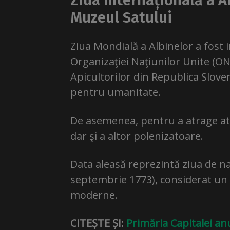
Ziua Internațională a A
Muzeul Satului
Ziua Mondială a Albinelor a fost 
Organizaţiei Naţiunilor Unite (ON
Apicultorilor din Republica Slove
pentru umanitate.
De asemenea, pentru a atrage aten
dar şi a altor polenizatoare.
Data aleasă reprezintă ziua de na
septembrie 1773), considerat un p
moderne.
CITEȘTE ȘI:
Primăria Capitalei a