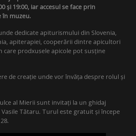
00 și 19:00, iar accesul se face prin
re în muzeu.
tunde dedicate apiturismului din Slovenia,
a, apiterapiei, cooperării dintre apicultori
n care prodxusele apicole pot susține
iere de creație unde vor învăța despre rolul și
lce al Mierii sunt invitați la un ghidaj
asile Tătaru. Turul este gratuit și începe
 28.