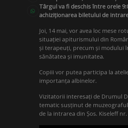
Târgul va fi deschis între orele 9:
achiziționarea biletului de intra
Joi, 14 mai, vor avea loc mese ro
situației apiturismului din Români
și terapeuți, precum și modului î
sănătatea și imunitatea.
Copiii vor putea participa la atel
importanța albinelor.
Vizitatorii interesați de Drumul Du
tematic susținut de muzeograful V
de la intrarea din Șos. Kiseleff nr.