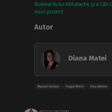
Bulevardului Mihalache și a Căii G
noul proiect
Autor
Diana Matei
Muzeul Satului
Tragul Mierii
Ziua Albinei
ARTICOLUL PRECEDENT