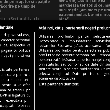
REPORTAJ CANIN | Cine își
e de prim ajutor și spațiile
marchează teritoriul cel mai
răcorire pe timp de
București? „Am mers pe ur
ă
extremismului. Nu-mi miro
ii din Sectorul 1 au la
bine”
ție puncte de prim ajutor,
Nu știu dacă ați observat, da
dențiale
Atât noi, cât și partenerii noștri preluc
câinii, când vrem să lăsăm...
 dispozitivul dvs.,
Utilizarea profilurilor pentru selectare
A STĂNĂRÎNGĂ
05/08/2026
u caracter personal.
Dezvoltarea și îmbunătățirea serviciil
DE
STARR
05/08/2026
i jos, respectiv vă
reclamelor. Stocarea și/sau accesarea infor
 pagina cu politica
Utilizarea profilurilor pentru selectarea publ
profilurilor de conținut personalizat. Crearea
 noștri și nu vă vor
personalizată. Măsurarea performanței conțin
prin statistici sau combinații de date din sur
limitate pentru a selecta publicitatea. Utili
ublicitate partenere,
MODIFICĂ SETĂRILE COOKIES
selecta conținutul. Date precise de geol
ucram date pentru a
scanarea dispozitivului.
nutul si anunturile
Listă parteneri (furnizori)
., pentru a va oferi
analiza traficul pe
Despre Noi
Media Kit
Politică De
GDPR in legatura cu
 fi exercitate prin
cceptati folosirea