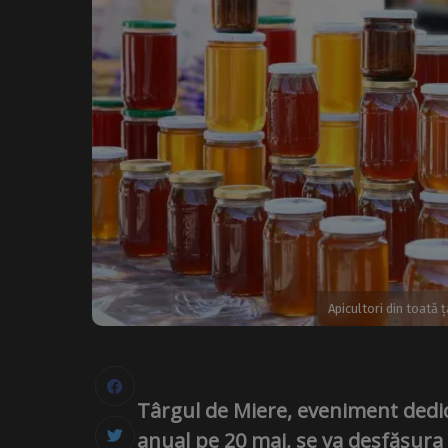
Apicultori din toată 
Târgul de Miere, eveniment dedica
anual pe 20 mai, se va desfășura 