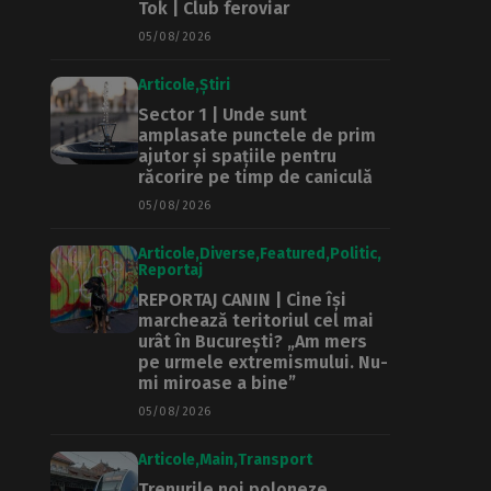
Tok | Club feroviar
05/08/2026
Articole
Știri
Sector 1 | Unde sunt
amplasate punctele de prim
ajutor și spațiile pentru
răcorire pe timp de caniculă
05/08/2026
Articole
Diverse
Featured
Politic
Reportaj
REPORTAJ CANIN | Cine își
marchează teritoriul cel mai
urât în București? „Am mers
pe urmele extremismului. Nu-
mi miroase a bine”
05/08/2026
Articole
Main
Transport
Trenurile noi poloneze