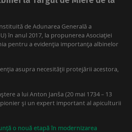
lbinei la Târgul de Miere de la
instituită de Adunarea Generală a
U) în anul 2017, la propunerea Asociaţiei
nia pentru a evidenţia importanţa albinelor
ţia asupra necesităţii protejării acestora,
ştere a lui Anton Janša (20 mai 1734 – 13
ionier şi un expert important al apiculturii
nunță o nouă etapă în modernizarea