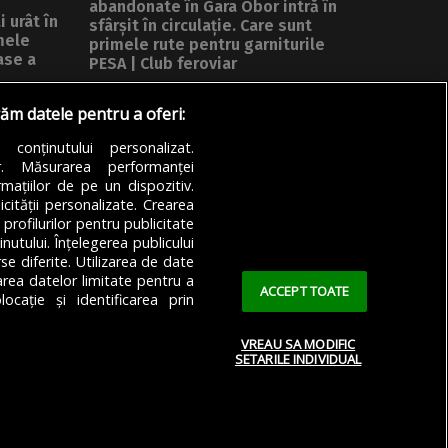
abandonate în Gara Obor intră în
 urât în
sfârșit în circulație. Care sunt
mele
primele rute pentru garniturile
ase a
PESA | Club feroviar
Trenurile noi poloneze
r noi,
răm datele pentru a oferi:
abandonate mai multe luni în Gara
Obor pentru că...
a conținutului personalizat.
or. Măsurarea performanței
DE
REDACȚIA BULETIN DE BUCUREȘTI
mațiilor de pe un dispozitiv.
05/08/2026
icității personalizate. Crearea
 profilurilor pentru publicitate
utului. Înțelegerea publicului
se diferite. Utilizarea de date
zarea datelor limitate pentru a
ACCEPT TOATE
ocație și identificarea prin
VREAU SA MODIFIC
SETARILE INDIVIDUAL
 Confidențialitate
Cookie Policy (EU)
Cookie Policy