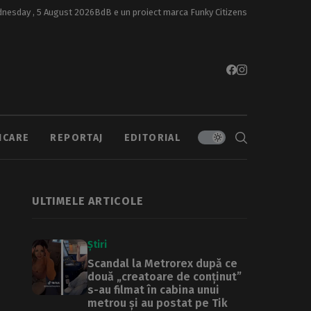
nesday , 5 August 2026
BdB e un proiect marca
Funky Citizens
ICARE
REPORTAJ
EDITORIAL
ULTIMELE ARTICOLE
Știri
Scandal la Metrorex după ce
două „creatoare de conținut”
s-au filmat în cabina unui
metrou și au postat pe Tik