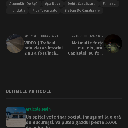
Acumulări De Apă
Apa Nova
Debit Canalizare
Furtuna
Inundatii
Ploi Torentiale
Sistem De Canalizare
ARTICOLUL PRECEDENT
ARTICOLUL URMĂTOR
VIDEO | Traficul
Mai multe forțe
prin Piața Victoriei
ISU, din jurul
2 nu a fost încă
Capitalei, au fost
deschis. Stația
trimise să-i ajute
este în continuare
pe pompierii
inundată. Update:
bucureșteni
Se intervine cu 10
motopompe
ULTIMELE ARTICOLE
Articole
Main
Un spital veterinar social, inaugurat la o oră
de București. Va putea găzdui peste 5.000
de animale