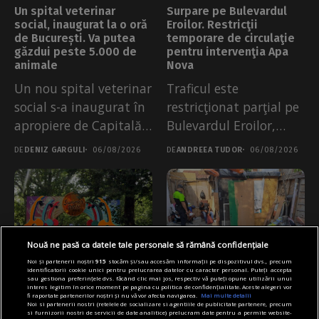
Un spital veterinar
Surpare pe Bulevardul
social, inaugurat la o oră
Eroilor. Restricţii
de București. Va putea
temporare de circulaţie
găzdui peste 5.000 de
pentru intervenţia Apa
animale
Nova
Un nou spital veterinar
Traficul este
social s-a inaugurat în
restricţionat parţial pe
apropiere de Capitală,
Bulevardul Eroilor,
de...
după o surpare a
DE
DENIZ GARGULI
06/08/2026
DE
ANDREEA TUDOR
06/08/2026
părții...
Nouă ne pasă ca datele tale personale să rămână confidențiale
Noi și partenerii noștri
915
stocăm și/sau accesăm informații pe dispozitivul dvs., precum
identificatorii cookie unici pentru prelucrarea datelor cu caracter personal. Puteți accepta
sau gestiona preferințele dvs. făcând clic mai jos, respectiv vă puteți opune utilizării unui
interes legitim în orice moment pe pagina cu politica de confidențialitate. Aceste alegeri vor
Articole
Cultură
Știri
Articole
Primărie
Știri
fi raportate partenerilor noștri și nu vă vor afecta navigarea.
Mai multe detalii
Noi si partenerii nostri (retelele de socializare si agentiile de publicitate partenere, precum
Vineri începe Summer
Amenzi de peste 7.000
si furnizorii nostri de servicii de date analitice) prelucram date pentru a permite website-