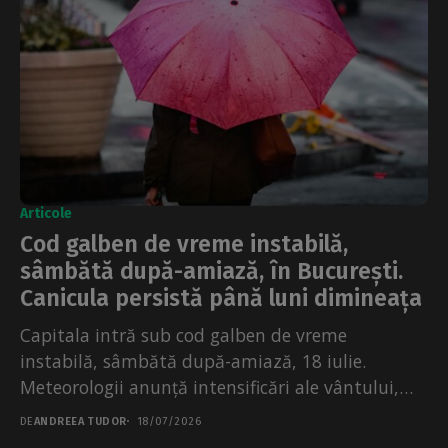
Articole
Cod galben de vreme instabilă,
sâmbătă după-amiază, în București.
Canicula persistă până luni dimineața
Capitala intră sub cod galben de vreme
instabilă, sâmbătă după-amiază, 18 iulie.
Meteorologii anunță intensificări ale vântului,
vijelii și ploi torențiale, între orele...
DE
ANDREEA TUDOR
18/07/2026