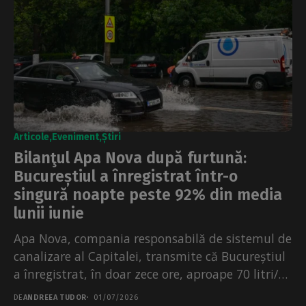
Articole
Eveniment
Știri
Bilanţul Apa Nova după furtună:
Bucureștiul a înregistrat într-o
singură noapte peste 92% din media
lunii iunie
Apa Nova, compania responsabilă de sistemul de
canalizare al Capitalei, transmite că Bucureștiul
a înregistrat, în doar zece ore, aproape 70 litri/
metru...
DE
ANDREEA TUDOR
01/07/2026