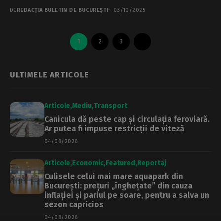
14:00, vineri, 3...
DE
REDACȚIA BULETIN DE BUCUREȘTI
03/10/2025
1
2
3
ULTIMELE ARTICOLE
Articole
Mediu
Transport
Canicula dă peste cap și circulația feroviară.
Ar putea fi impuse restricții de viteză
04/08/2026
Articole
Economic
Featured
Reportaj
Culisele celui mai mare aquapark din
București: prețuri „înghețate” din cauza
inflației și pariul pe soare, pentru a salva un
sezon capricios
04/08/2026