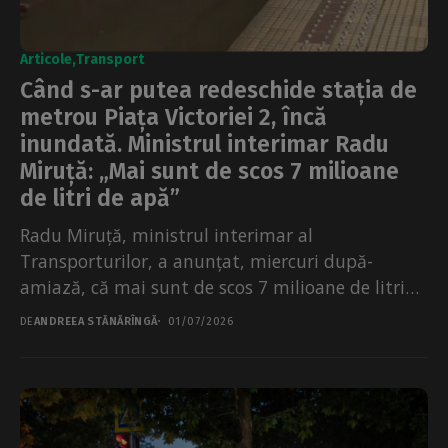
Articole
Transport
Când s-ar putea redeschide stația de
metrou Piața Victoriei 2, încă
inundată. Ministrul interimar Radu
Miruță: „Mai sunt de scos 7 milioane
de litri de apă”
Radu Miruță, ministrul interimar al
Transporturilor, a anunțat, miercuri după-
amiază, că mai sunt de scos 7 milioane de litri
de apă de la...
DE
ANDREEA STĂNĂRÎNGĂ
01/07/2026