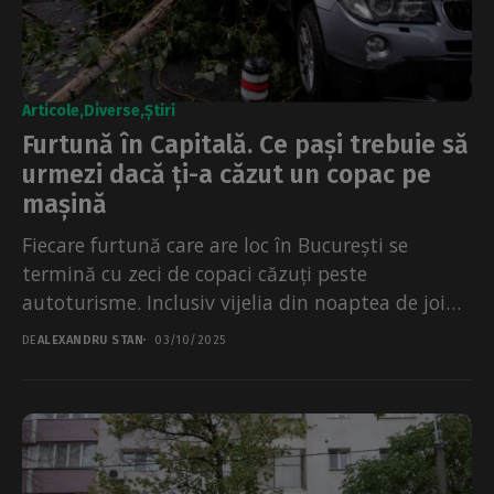
Articole
Diverse
Știri
Furtună în Capitală. Ce pași trebuie să
urmezi dacă ți-a căzut un copac pe
mașină
Fiecare furtună care are loc în București se
termină cu zeci de copaci căzuți peste
autoturisme. Inclusiv vijelia din noaptea de joi
spre...
DE
ALEXANDRU STAN
03/10/2025