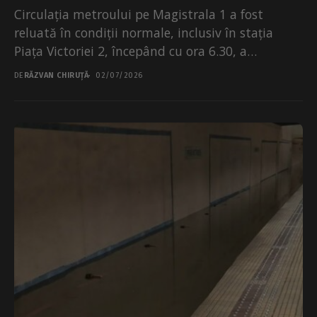
Circulația metroului pe Magistrala 1 a fost
reluată în condiții normale, inclusiv în stația
Piața Victoriei 2, începând cu ora 6.30, a
anunțat...
DE
RĂZVAN CHIRUȚĂ
02/07/2026