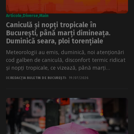
Articole
Diverse
Main
Caniculă și nopți tropicale în
București, până marți dimineața.
Duminică seara, ploi torențiale
Meteorologii au emis, duminică, noi atenționări
cod galben de caniculă, disconfort termic ridicat
și nopți tropicale, ce vizează, până marți
dimineața, pentru sudul...
DE
REDACȚIA BULETIN DE BUCUREȘTI
19/07/2026