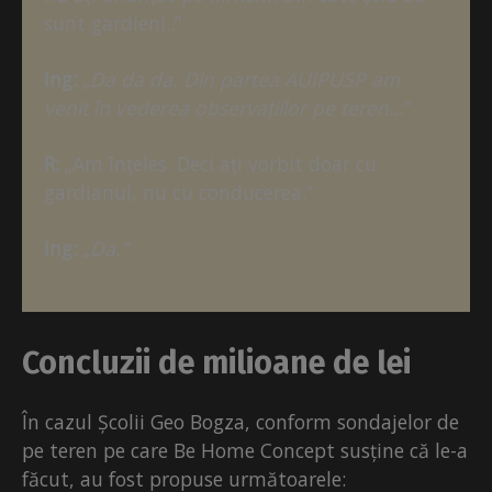
sunt gardieni..”
Ing:
„
Da da da. Din partea AUIPUSP am
venit în vederea observațiilor pe teren…
“
R:
„Am înțeles. Deci ați vorbit doar cu
gardianul, nu cu conducerea.”
Ing:
„
Da.”
Concluzii de milioane de lei
În cazul Școlii Geo Bogza, conform sondajelor de
pe teren pe care Be Home Concept susține că le-a
făcut, au fost propuse următoarele: