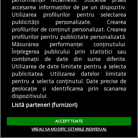
mai mici decât cele din devizele grădinițelor din
accesarea informațiilor de pe un dispozitiv.
Cluj sau Suceava. Când vine vorba de
Utilizarea profilurilor pentru selectarea
consultanță, adică de managementul de proiect
publicității personalizate. Crearea
și de auditul financiar, grădinițele nr. 283 și nr.
profilurilor de conținut personalizat. Crearea
50 plătesc jumătate din cât a cheltuit Primăria
profilurilor pentru publicitate personalizată.
Cluj.
Măsurarea performanței conținutului.
Înțelegerea publicului prin statistici sau
combinații de date din surse diferite.
Be Home Concept SRL – afaceri
Utilizarea de date limitate pentru a selecta
cu sectorul 1 și alți politicieni
publicitatea. Utilizarea datelor limitate
controversați
pentru a selecta conținutul. Date precise de
geolocație și identificarea prin scanarea
dispozitivului.
În urmă cu 12 ani, printre ambasadele de pe
Listă parteneri (furnizori)
Bulevardul Aviatorilor își făcea apariția o firmă
care urma să primească milioane de lei de la
ACCEPT TOATE
statul român. Be Home Concept, înființată de
VREAU SA MODIFIC SETARILE INDIVIDUAL
Elena Bejan, pornea atunci la drum cu un capital