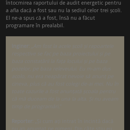
întocmirea raportului de audit energetic pentru
a afla dacă a fost sau nu la sediul celor trei școli.
El ne-a spus că a fost, însă nu a făcut
programare în prealabil.
Inginer:
„Am fost la acele școli și rapoartele
respective se fac pe baza proiectului și pe
baza constatării la fața locului și pe baza
pozelor, pe baza releveului. Eu m-am dus
acolo, nu era neapărat nevoie să anunț pe
cineva, plus că au fost colegi de-ai mei. Nu în
toate cazurile a fost anunțată școala pentru
că mă duceam de la una la alta. Și nu aveam
timp de programări.
“
Reporter:
„Și cum ați intrat în incintă dacă
nu ați anunțat pe nimeni. Din câte știu eu