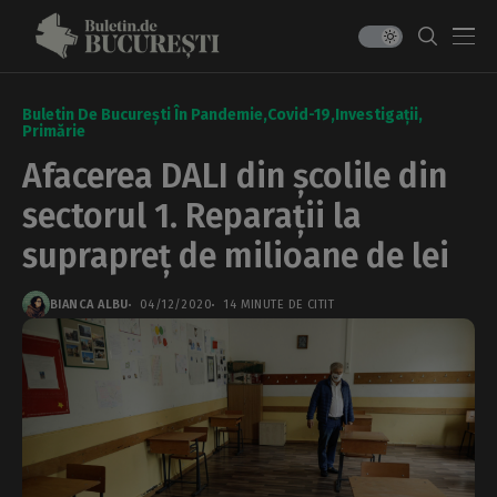
Buletin De București În Pandemie
Covid-19
Investigații
Primărie
Afacerea DALI din școlile din
sectorul 1. Reparații la
suprapreț de milioane de lei
BIANCA ALBU
04/12/2020
14 MINUTE DE CITIT