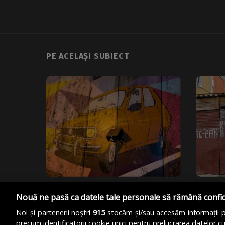
PE ACELAȘI SUBIECT
Captura Zilei
Captura Z
Nouă ne pasă ca datele tale personale să rămână confi
„Mural”
„Vulcan
Noi și partenerii noștri
915
stocăm și/sau accesăm informații pe
FOTO: Cosmin Pojoranu
FOTO: 
precum identificatorii cookie unici pentru prelucrarea datelor c