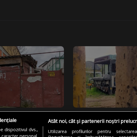
ilei
Captura Zilei
dențiale
Atât noi, cât și partenerii noștri preluc
izare”
„Service“
 dispozitivul dvs.,
Utilizarea profilurilor pentru selectare
Cosmin Pojoranu
FOTO: Cosmin Pojoranu
u caracter personal.