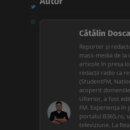
Autor
Cătălin Dosc
Reporter și redact
mass-media de la v
articole în presa l
redacții radio ca r
(StudentFM, Națion
acoperit domeniile 
Ulterior, a fost ed
FM. Experiența în 
portalul B365.ro, u
televiziune. La Rea