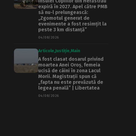
Insulei Copiilor din Herăstrău
expiră în 2027. Apel către PMB
să nu-l prelungească:
„Zgomotul generat de
evenimente a fost resimțit la
peste 3 km distanță”
04/08/2026
Articole
Justiție
Main
A fost clasat dosarul privind
moartea Anei Oroș, femeia
ucisă de câini în zona Lacul
Morii. Magistrații spun că
„fapta nu este prevăzută de
legea penală” | Libertatea
04/08/2026