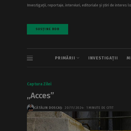
Investigații, reportaje, interviuri, editoriale și știri de interes l
SUSȚINE BDB
PRIMĂRII
INVESTIGAȚII
M
Captura Zilei
„Acces”
CĂTĂLIN DOSCAȘ
20/11/2024
1 MINUTE DE CITIT