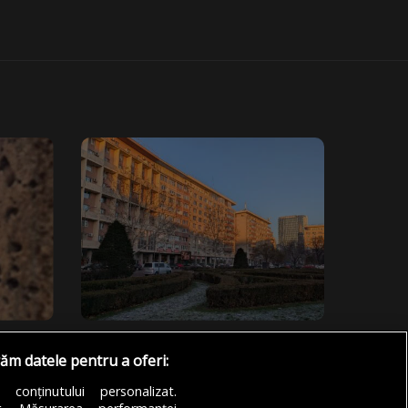
Captura Zilei
răm datele pentru a oferi:
„Fațadă”
a conținutului personalizat.
FOTO: Cosmin Pojoranu