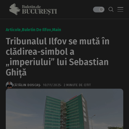
Articole
Buletin De Ilfov
Main
Tribunalul Ilfov se mută în
clădirea-simbol a
„imperiului” lui Sebastian
Ghiță
CĂTĂLIN DOSCAȘ
10/11/2025
2 MINUTE DE CITIT