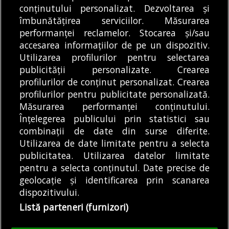
Bucureștiul este parțial
conținutului personalizat. Dezvoltarea și
regulament pentru...
DE
ANDREEA STĂNĂRÎNGĂ
îmbunătățirea serviciilor. Măsurarea
independent energetic
05/08/2026
performanței reclamelor. Stocarea și/sau
ziua, când în Capitală
accesarea informațiilor de pe un dispozitiv.
și în Ilfov...
DE
ALEXANDRU STAN
05/08/2026
Utilizarea profilurilor pentru selectarea
publicității personalizate. Crearea
profilurilor de conținut personalizat. Crearea
profilurilor pentru publicitate personalizată.
MODIFICĂ SETĂRILE COOKIES
Măsurarea performanței conținutului.
Înțelegerea publicului prin statistici sau
combinații de date din surse diferite.
© Copyright 2025 - Buletin de București.
Utilizarea de date limitate pentru a selecta
Găzduit de
Presslabs.com
. Powered by
TRS Design
.
publicitatea. Utilizarea datelor limitate
Despre
Media
Politică De
Cookie
Cookie
Noi
Kit
Confidențialitate
Policy (EU)
Policy
pentru a selecta conținutul. Date precise de
geolocație și identificarea prin scanarea
dispozitivului.
Share this selection
Tweet
Listă parteneri (furnizori)
Facebook
Tweet
LinkedIn
Facebook