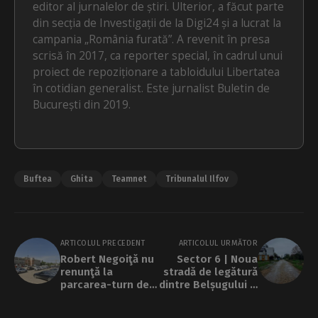
editor al jurnalelor de știri. Ulterior, a făcut parte
din secția de Investigații de la Digi24 și a lucrat la
campania „România furată”. A revenit în presa
scrisă în 2017, ca reporter special, în cadrul unui
proiect de repoziționare a tabloidului Libertatea
în cotidian generalist. Este jurnalist Buletin de
București din 2019.
Buftea
Ghita
Teamnet
Tribunalul Ilfov
ARTICOLUL PRECEDENT
ARTICOLUL URMĂTOR
Robert Negoiţă nu
Sector 6 | Noua
renunţă la
stradă de legătură
parcarea-turn de
dintre Belșugului și
lângă Hala
Osiei va costa
Laminor. A fost
peste 3 milioane