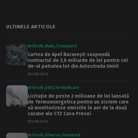
emis un nou
de euro. Jumătate
certificat de
din sumă, necesară
urbanism pentru
pentru exproprieri
autorizarea
construcției
ULTIMELE ARTICOLE
Articole
Main
Transport
Curtea de Apel București suspendă
contractul de 3,6 miliarde de lei pentru cel
de-al patrulea lot din Autostrada Unirii
05/08/2026
Articole
Știri
Termoficare
Licitație de peste 2 milioane de lei lansată
de Termoenergetica pentru un sistem care
să monitorizeze emisiile în aer de la două
cazane ale CTZ Casa Presei
05/08/2026
Articole
Diverse
Featured