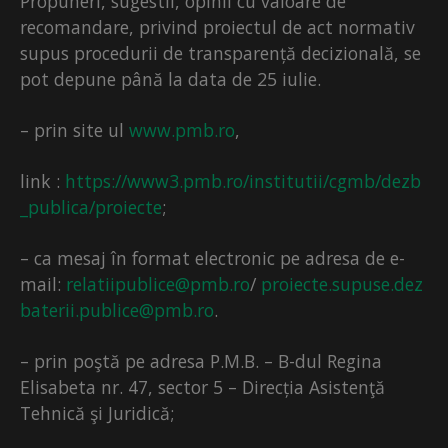
Propuneri, sugestii, opinii cu valoare de
recomandare, privind proiectul de act normativ
supus procedurii de transparență decizională, se
pot depune până la data de 25 iulie.
– prin site ul
www.pmb.ro
,
link :
https://www3.pmb.ro/institutii/cgmb/dezb
_publica/proiecte
;
– ca mesaj în format electronic pe adresa de e-
mail:
relatiipublice@pmb.ro
/
proiecte.supuse.dez
baterii.publice@pmb.ro
.
– prin poştă pe adresa P.M.B. – B-dul Regina
Elisabeta nr. 47, sector 5 – Direcția Asistenţă
Tehnică şi Juridică;