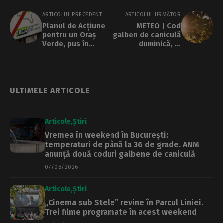
ARTICOLUL PRECEDENT
ARTICOLUL URMĂTOR
Planul de Acțiune
METEO | Cod
pentru un Oraș
galben de caniculă
Verde, pus în
duminică, în
dezbatere de către
Capitală. Vremea
Primăria Capitalei
va fi caldă și
săptămâna
viitoare, cu
maxime termice de
ULTIMELE ARTICOLE
până la 36 de
grade
Articole
Știri
Vremea în weekend în București:
temperaturi de până la 36 de grade. ANM
anunță două coduri galbene de caniculă
07/08/2026
Articole
Știri
„Cinema sub Stele” revine în Parcul Liniei.
Trei filme programate în acest weekend