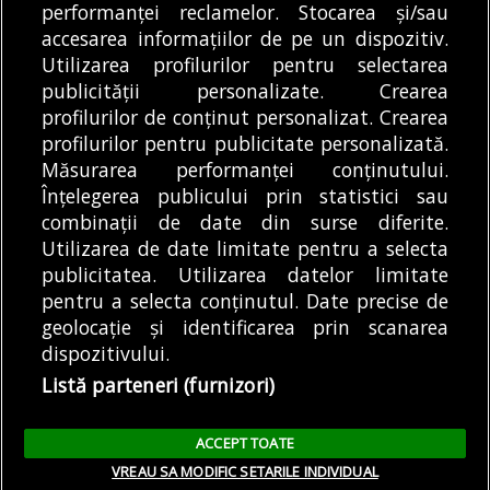
performanței reclamelor. Stocarea și/sau
transportul public...
Sectorului 3 Robert
DE
CĂTĂLIN DOSCAȘ
07/08/2026
REDACȚIA BULETIN DE
DE
accesarea informațiilor de pe un dispozitiv.
Negoiță a...
BUCUREȘTI
07/08/2026
Utilizarea profilurilor pentru selectarea
publicității personalizate. Crearea
profilurilor de conținut personalizat. Crearea
profilurilor pentru publicitate personalizată.
MODIFICĂ SETĂRILE COOKIES
Măsurarea performanței conținutului.
Înțelegerea publicului prin statistici sau
combinații de date din surse diferite.
© Copyright 2025 - Buletin de București.
Utilizarea de date limitate pentru a selecta
Găzduit de
Presslabs.com
. Powered by
TRS Design
.
publicitatea. Utilizarea datelor limitate
Despre
Media
Politică De
Cookie
Cookie
Noi
Kit
Confidențialitate
Policy (EU)
Policy
pentru a selecta conținutul. Date precise de
geolocație și identificarea prin scanarea
dispozitivului.
Share this selection
Tweet
Listă parteneri (furnizori)
Facebook
Tweet
LinkedIn
Facebook
ACCEPT TOATE
LinkedIn
VREAU SA MODIFIC SETARILE INDIVIDUAL