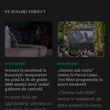
PE ACELAȘI SUBIECT
Articole
Știri
Articole
Știri
Vremea în weekend în
„Cinema sub Stele”
București: temperaturi
revine în Parcul Liniei.
de până la 36 de grade.
Trei filme programate în
ANM anunță două coduri
acest weekend
galbene de caniculă
„Cinema sub Stele”
În acest final de
revine în weekend, de
săptămână, vremea va
data aceasta în Parcul
fi extrem de caldă în...