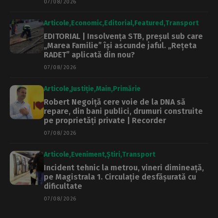
07/08/2026
Articole
Economic
Editorial
Featured
Transport
EDITORIAL | Insolvența STB, preșul sub care
„Marea Familie” își ascunde jaful. „Rețeta
RADET” aplicată din nou?
07/08/2026
Articole
Justiție
Main
Primărie
Robert Negoiță cere voie de la DNA să
repare, din bani publici, drumuri construite
pe proprietăți private | Recorder
07/08/2026
Articole
Eveniment
Știri
Transport
Incident tehnic la metrou, vineri dimineață,
pe Magistrala 1. Circulație desfășurată cu
dificultate
07/08/2026