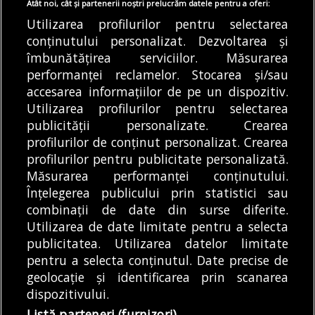
lansat în dezbatere
face o economie destul
Atât noi, cât și partenerii noștri prelucrăm datele pentru a oferi:
de mare
publică un nou
Utilizarea profilurilor pentru selectarea
Bucureștiul este parțial
conținutului personalizat. Dezvoltarea și
regulament pentru...
DE
ANDREEA STĂNĂRÎNGĂ
îmbunătățirea serviciilor. Măsurarea
independent energetic
05/08/2026
performanței reclamelor. Stocarea și/sau
ziua, când în Capitală
accesarea informațiilor de pe un dispozitiv.
și în Ilfov...
DE
ALEXANDRU STAN
05/08/2026
Utilizarea profilurilor pentru selectarea
publicității personalizate. Crearea
profilurilor de conținut personalizat. Crearea
profilurilor pentru publicitate personalizată.
MODIFICĂ SETĂRILE COOKIES
Măsurarea performanței conținutului.
Înțelegerea publicului prin statistici sau
combinații de date din surse diferite.
© Copyright 2025 - Buletin de București.
Utilizarea de date limitate pentru a selecta
Găzduit de
Presslabs.com
. Powered by
TRS Design
.
publicitatea. Utilizarea datelor limitate
Despre
Media
Politică De
Cookie
Cookie
Noi
Kit
Confidențialitate
Policy (EU)
Policy
pentru a selecta conținutul. Date precise de
geolocație și identificarea prin scanarea
dispozitivului.
Share this selection
Tweet
Listă parteneri (furnizori)