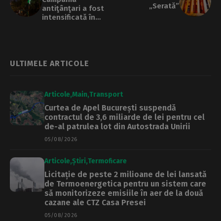
„Serată”
antiţânţari a fost
intensificată în
Bucureşti după
înregistrarea
primului caz de
West Nile din
acest sezon
ULTIMELE ARTICOLE
Articole
Main
Transport
Curtea de Apel București suspendă
contractul de 3,6 miliarde de lei pentru cel
de-al patrulea lot din Autostrada Unirii
05/08/2026
Articole
Știri
Termoficare
Licitație de peste 2 milioane de lei lansată
de Termoenergetica pentru un sistem care
să monitorizeze emisiile în aer de la două
cazane ale CTZ Casa Presei
05/08/2026