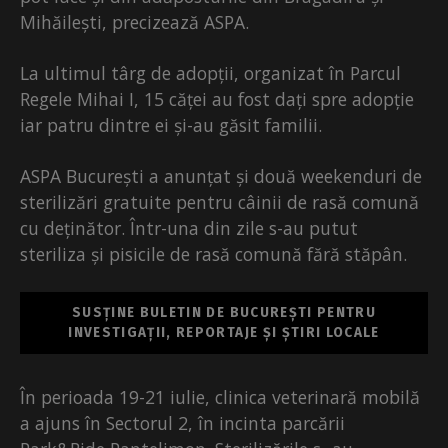
Mihăilești, precizează ASPA.
La ultimul târg de adopții, organizat în Parcul
Regele Mihai I, 15 căței au fost dați spre adopție
iar patru dintre ei și-au găsit familii.
ASPA București a anunțat și două weekenduri de
sterilizări gratuite pentru câinii de rasă comună
cu deținător. Într-una din zile s-au putut
steriliza și pisicile de rasă comună fără stăpân.
SUSȚINE BULETIN DE BUCUREȘTI PENTRU
INVESTIGAȚII, REPORTAJE ȘI ȘTIRI LOCALE
În perioada 19-21 iulie, clinica veterinară mobilă
a ajuns în Sectorul 2, în incinta parcării