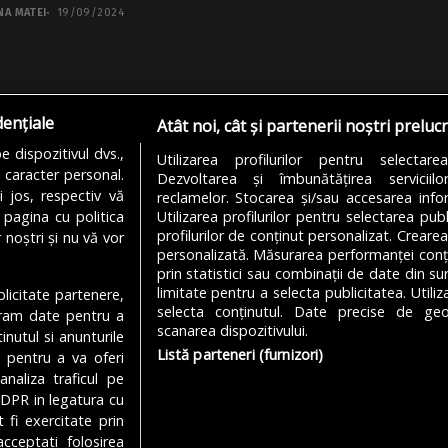
NA MATEI
19/09/2024
dențiale
Atât noi, cât și partenerii noștri preluc
 dispozitivul dvs.,
Utilizarea profilurilor pentru selectare
u caracter personal.
Dezvoltarea și îmbunătățirea serviciil
i jos, respectiv vă
reclamelor. Stocarea și/sau accesarea infor
 pagina cu politica
Utilizarea profilurilor pentru selectarea publ
profilurilor de conținut personalizat. Crearea
 noștri și nu vă vor
personalizată. Măsurarea performanței conțin
prin statistici sau combinații de date din sur
limitate pentru a selecta publicitatea. Utili
ublicitate partenere,
MODIFICĂ SETĂRILE COOKIES
selecta conținutul. Date precise de geol
ucram date pentru a
scanarea dispozitivului.
nutul si anunturile
Listă parteneri (furnizori)
., pentru a va oferi
analiza traficul pe
Despre Noi
Media Kit
Politică De
GDPR in legatura cu
 fi exercitate prin
cceptati folosirea