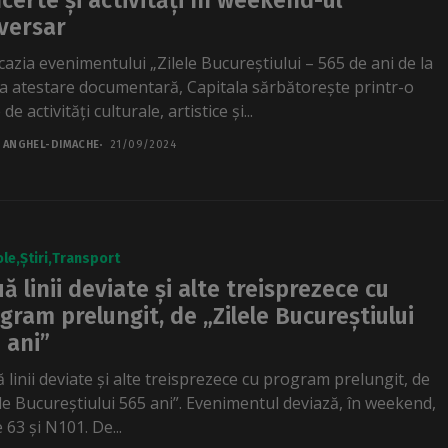
certe și activități în weekend-ul
versar
cazia evenimentului „Zilele Bucureștiului – 565 de ani de la
a atestare documentară, Capitala sărbătorește printr-o
 de activități culturale, artistice și...
 ANGHEL-DIMACHE
21/09/2024
ole
Știri
Transport
ă linii deviate și alte treisprezece cu
gram prelungit, de „Zilele Bucureștiului
 ani”
 linii deviate și alte treisprezece cu program prelungit, de
ele Bucureștiului 565 ani”. Evenimentul deviază, în weekend,
le 63 și N101. De...