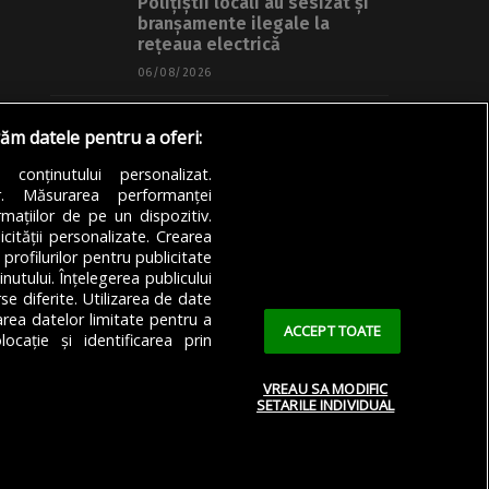
Polițiștii locali au sesizat și
branșamente ilegale la
rețeaua electrică
06/08/2026
Articole
Știri
Transport
răm datele pentru a oferi:
VIDEO | A fost montată ultima
grindă de beton de pe
a conținutului personalizat.
Autostrada A0
or. Măsurarea performanței
mațiilor de pe un dispozitiv.
06/08/2026
icității personalizate. Crearea
 profilurilor pentru publicitate
utului. Înțelegerea publicului
se diferite. Utilizarea de date
zarea datelor limitate pentru a
ACCEPT TOATE
ocație și identificarea prin
VREAU SA MODIFIC
SETARILE INDIVIDUAL
 Confidențialitate
Cookie Policy (EU)
Cookie Policy