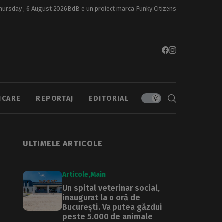
hursday , 6 August 2026
BdB e un proiect marca
Funky Citizens
ICARE
REPORTAJ
EDITORIAL
ULTIMELE ARTICOLE
Articole
Main
Un spital veterinar social,
inaugurat la o oră de
București. Va putea găzdui
peste 5.000 de animale