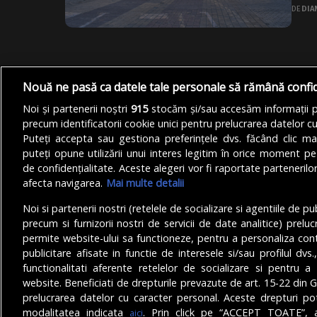
DE
DIA
Nouă ne pasă ca datele tale personale să rămână confi
Noi și partenerii noștri
915
stocăm și/sau accesăm informații pe
precum identificatorii cookie unici pentru prelucrarea datelor c
Puteți accepta sau gestiona preferințele dvs. făcând clic ma
puteți opune utilizării unui interes legitim în orice moment pe
de confidențialitate. Aceste alegeri vor fi raportate partenerilor
afecta navigarea.
Mai multe detalii
Noi si partenerii nostri (retelele de socializare si agentiile de p
precum si furnizorii nostri de servicii de date analitice) prel
permite website-ului sa functioneze, pentru a personaliza conti
publicitare afisate in functie de interesele si/sau profilul dvs
functionalitati aferente retelelor de socializare si pentru a 
© Copyright 2025 - Buletin de București.
website. Beneficiati de drepturile prevazute de art. 15-22 din 
Găzduit de
Presslabs.com
. Powered by
TRS Design
.
prelucrarea datelor cu caracter personal. Aceste drepturi pot
modalitatea indicata
. Prin click pe “ACCEPT TOATE”, a
aici