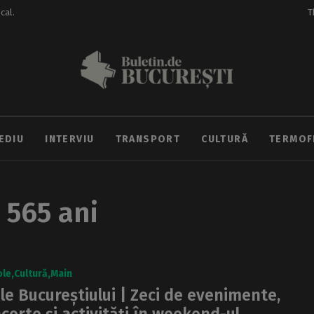
ocal.
T
EDIU
INTERVIU
TRANSPORT
CULTURĂ
TERMOF
 565 ani
ole
Cultură
Main
ele Bucureștiului | Zeci de evenimente,