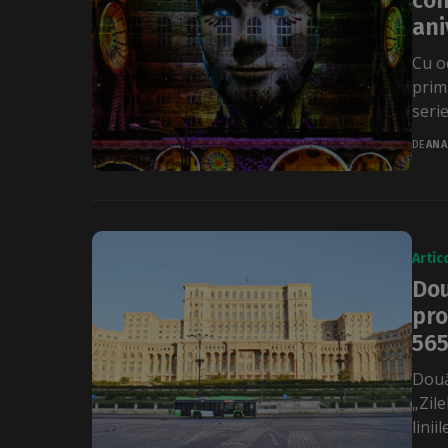
con
ani
Cu o
prim
serie
DE
ANA
Artic
Dou
pro
565
Două
„Zil
linii