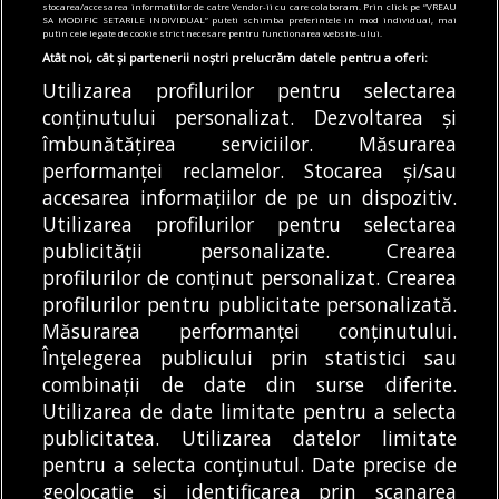
stocarea/accesarea informatiilor de catre Vendor-ii cu care colaboram. Prin click pe “VREAU
valorează tichetul social
SA MODIFIC SETARILE INDIVIDUAL” puteti schimba preferintele in mod individual, mai
putin cele legate de cookie strict necesare pentru functionarea website-ului.
05/08/2026
Atât noi, cât și partenerii noștri prelucrăm datele pentru a oferi:
Utilizarea profilurilor pentru selectarea
Articole
Știri
conținutului personalizat. Dezvoltarea și
Noi întreruperi de curent în București, Ilfov
și Giurgiu. Rețele Electrice Muntenia
îmbunătățirea serviciilor. Măsurarea
transmite lista actualizată a străzilor
performanței reclamelor. Stocarea și/sau
afectate
accesarea informațiilor de pe un dispozitiv.
05/08/2026
Utilizarea profilurilor pentru selectarea
publicității personalizate. Crearea
profilurilor de conținut personalizat. Crearea
profilurilor pentru publicitate personalizată.
MODIFICĂ SETĂRILE COOKIES
Măsurarea performanței conținutului.
Înțelegerea publicului prin statistici sau
combinații de date din surse diferite.
© Copyright 2025 - Buletin de București.
Utilizarea de date limitate pentru a selecta
Găzduit de
Presslabs.com
. Powered by
TRS Design
.
publicitatea. Utilizarea datelor limitate
Despre
Media
Politică De
Cookie
Cookie
Noi
Kit
Confidențialitate
Policy (EU)
Policy
pentru a selecta conținutul. Date precise de
geolocație și identificarea prin scanarea