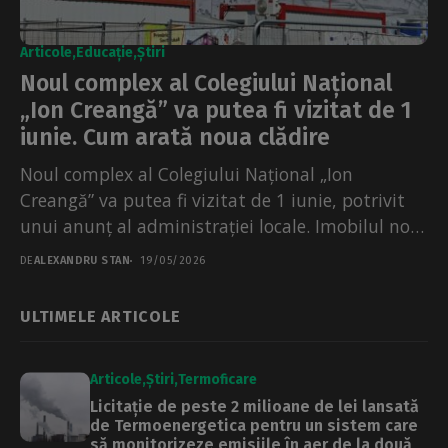
Articole
Educație
Știri
Noul complex al Colegiului Național
„Ion Creangă” va putea fi vizitat de 1
iunie. Cum arată noua clădire
Noul complex al Colegiului Național „Ion
Creangă” va putea fi vizitat de 1 iunie, potrivit
unui anunț al administrației locale. Imobilul nou
construit...
DE
ALEXANDRU STAN
19/05/2026
ULTIMELE ARTICOLE
Articole
Știri
Termoficare
Licitație de peste 2 milioane de lei lansată
de Termoenergetica pentru un sistem care
să monitorizeze emisiile în aer de la două