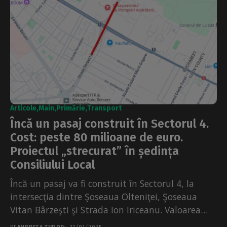
Articole
Main
Primărie
Transport
Încă un pasaj construit în Sectorul 4.
Cost: peste 80 milioane de euro.
Proiectul „strecurat” în ședința
Consiliului Local
Încă un pasaj va fi construit în Sectorul 4, la
intersecţia dintre Şoseaua Olteniţei, Şoseaua
Vitan Bârzeşti şi Strada Ion Iriceanu. Valoarea
investiției...