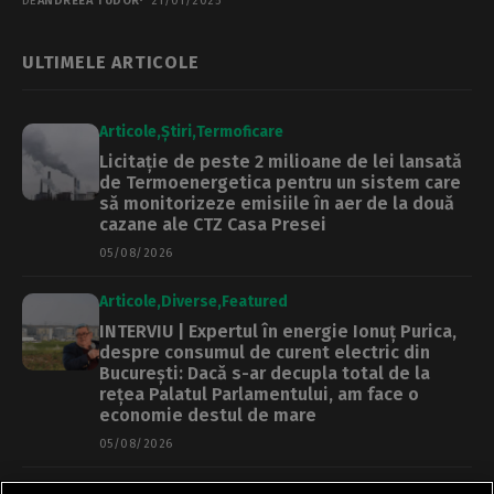
DE
ANDREEA TUDOR
21/01/2025
ULTIMELE ARTICOLE
Articole
Știri
Termoficare
Licitație de peste 2 milioane de lei lansată
de Termoenergetica pentru un sistem care
să monitorizeze emisiile în aer de la două
cazane ale CTZ Casa Presei
05/08/2026
Articole
Diverse
Featured
INTERVIU | Expertul în energie Ionuț Purica,
despre consumul de curent electric din
București: Dacă s-ar decupla total de la
rețea Palatul Parlamentului, am face o
economie destul de mare
05/08/2026
Articole
Main
Primărie