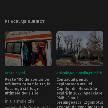
trei luni de la
nesterilizați și
moartea Mariei
nemicrocipați
Cocoru
PE ACELAȘI SUBIECT
Articole
Știri
Articole
Main
Mediu
Primărie
Peste 100 de apeluri pe
Contractul pentru
oră înregistrate la 112, în
exploatarea Insulei
București și Ilfov, în
Copiilor din Herăstrău
ultimele două zile
expiră în 2027. Apel către
PMB să nu-l
În ultimele zile,
prelungească: „Zgomotul
Serviciul de Ambulanță
generat de evenimente a