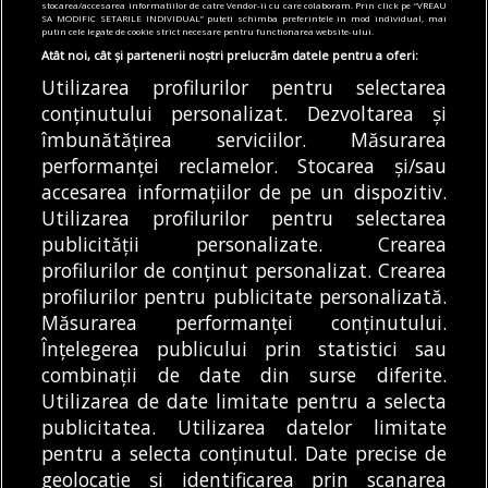
„fapta nu este prevăzută
A1, cea care va lega
stocarea/accesarea informatiilor de catre Vendor-ii cu care colaboram. Prin click pe “VREAU
SA MODIFIC SETARILE INDIVIDUAL” puteti schimba preferintele in mod individual, mai
de legea penală” |
Bucureștiul de Sibiu.
putin cele legate de cookie strict necesare pentru functionarea website-ului.
Libertatea
Când ar putea fi finalizat
Atât noi, cât și partenerii noștri prelucrăm datele pentru a oferi:
acest tronson
Dosarul privind
Utilizarea profilurilor pentru selectarea
A început turnarea
moartea Anei Oroș,
conținutului personalizat. Dezvoltarea și
asfaltului de uzură pe
îmbunătățirea serviciilor. Măsurarea
femeia care a fost ucisă
ultimii metri din
performanței reclamelor. Stocarea și/sau
de o...
REDACȚIA BULETIN DE
Secțiunea 4...
DE
accesarea informațiilor de pe un dispozitiv.
BUCUREȘTI
DE
DENIZ GARGULI
04/08/2026
04/08/2026
Utilizarea profilurilor pentru selectarea
publicității personalizate. Crearea
profilurilor de conținut personalizat. Crearea
profilurilor pentru publicitate personalizată.
MODIFICĂ SETĂRILE COOKIES
Măsurarea performanței conținutului.
Înțelegerea publicului prin statistici sau
combinații de date din surse diferite.
© Copyright 2025 - Buletin de București.
Utilizarea de date limitate pentru a selecta
Găzduit de
Presslabs.com
. Powered by
TRS Design
.
publicitatea. Utilizarea datelor limitate
Despre
Media
Politică De
Cookie
Cookie
Noi
Kit
Confidențialitate
Policy (EU)
Policy
pentru a selecta conținutul. Date precise de
geolocație și identificarea prin scanarea