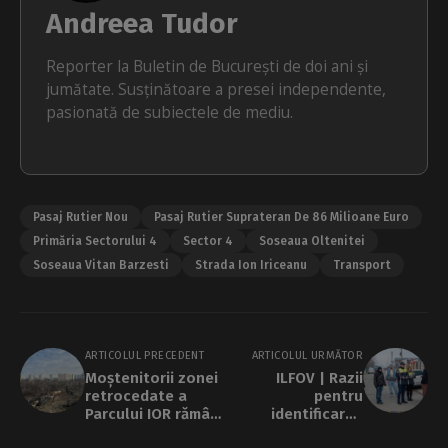
Andreea Tudor
Reporter la Buletin de București de doi ani și
jumătate. Susținătoare a presei independente,
pasionată de subiectele de mediu.
Pasaj Rutier Nou
Pasaj Rutier Suprateran De 86 Milioane Euro
Primăria Sectorului 4
Sector 4
Soseaua Oltenitei
Soseaua Vitan Barzesti
Strada Ion Iriceanu
Transport
ARTICOLUL PRECEDENT
ARTICOLUL URMĂTOR
Moștenitorii zonei
ILFOV | Razii
retrocedate a
pentru
Parcului IOR rămân
identificarea
anonimi, la peste
câinilor