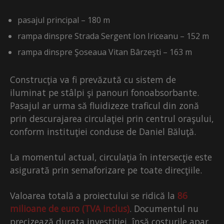
pasajul principal – 180 m
rampa dinspre Strada Sergent Ion Iriceanu – 152 m
rampa dinspre Şoseaua Vitan Bârzeşti – 163 m
Construcţia va fi prevăzută cu sistem de
iluminat pe stâlpi şi panouri fonoabsorbante.
Pasajul ar urma să fluidizeze traficul din zonă
prin descurajarea circulaţiei prin centrul oraşului,
conform instituţiei conduse de Daniel Băluţă.
La momentul actual, circulaţia în intersecţie este
asigurată prin semaforizare pe toate direcţiile.
Valoarea totală a proiectului se ridică la
86
milioane de euro (TVA inclus)
. Documentul nu
precizează durata investiţiei, însă costurile apar