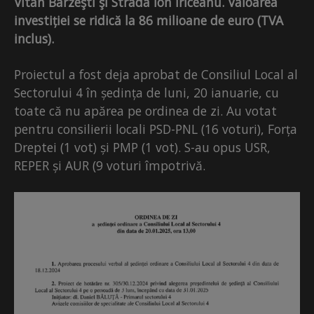
Vitan Bârzeşti şi Strada Ion Iriceanu. Valoarea
investiției se ridică la 86 milioane de euro (TVA
inclus).
Proiectul a fost deja aprobat de Consiliul Local al
Sectorului 4 în ședința de luni, 20 ianuarie, cu
toate că nu apărea pe ordinea de zi. Au votat
pentru consilierii locali PSD-PNL (16 voturi), Forța
Dreptei (1 vot) și PMP (1 vot). S-au opus USR,
REPER și AUR (9 voturi împotrivă.