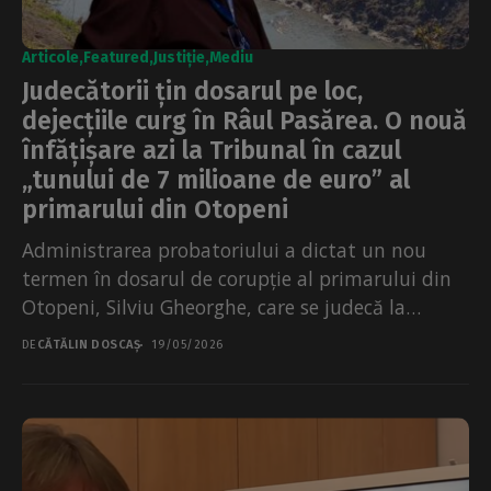
Articole
Featured
Justiție
Mediu
Judecătorii țin dosarul pe loc,
dejecțiile curg în Râul Pasărea. O nouă
înfățișare azi la Tribunal în cazul
„tunului de 7 milioane de euro” al
primarului din Otopeni
Administrarea probatoriului a dictat un nou
termen în dosarul de corupție al primarului din
Otopeni, Silviu Gheorghe, care se judecă la
Tribunalul București...
DE
CĂTĂLIN DOSCAȘ
19/05/2026