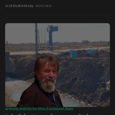
Otopeni, Silviu Constantin Gheorghe....
DE
CĂTĂLIN DOSCAȘ
05/12/2025
Articole
Buletin De Ilfov
Eveniment
Main