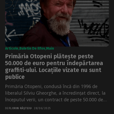
Articole
Buletin De Ilfov
Main
Primăria Otopeni plătește peste
50.000 de euro pentru îndepărtarea
graffiti-ului. Locațiile vizate nu sunt
publice
Primăria Otopeni, condusă încă din 1996 de
liberalul Silviu Gheorghe, a încredințat direct, la
începutul verii, un contract de peste 50.000 de
euro...
DE
FLORIN RÂȘTEIU
28/06/2025