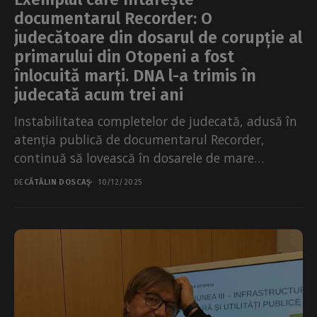
documentarul Recorder: O
judecătoare din dosarul de corupție al
primarului din Otopeni a fost
înlocuită marți. DNA l-a trimis în
judecată acum trei ani
Instabilitatea completelor de judecată, adusă în
atenția publică de documentarul Recorder,
continuă să lovească în dosarele de mare
corupție și oferă avocaților inculpaților resursa...
DE
CĂTĂLIN DOSCAȘ
10/12/2025