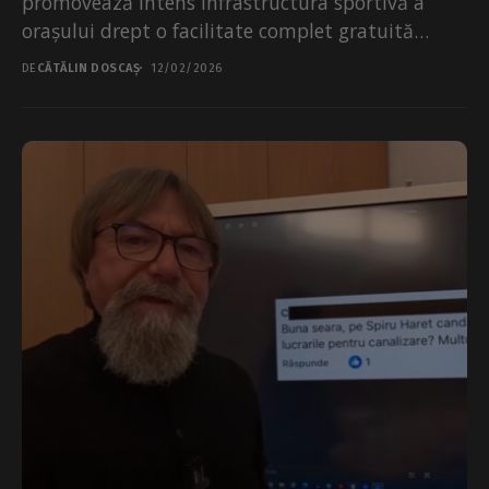
promovează intens infrastructura sportivă a
orașului drept o facilitate complet gratuită
pentru cetățeni, exact în momentul în care...
DE
CĂTĂLIN DOSCAȘ
12/02/2026