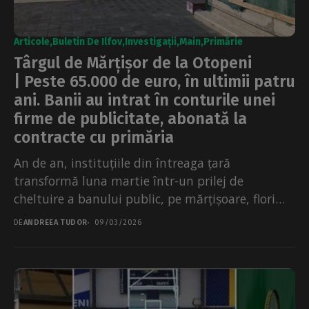
Articole
Buletin De Ilfov
Investigații
Main
Primărie
Târgul de Mărțișor de la Otopeni
| Peste 65.000 de euro, în ultimii patru
ani. Banii au intrat în conturile unei
firme de publicitate, abonată la
contracte cu primăria
An de an, instituțiile din întreaga țară
transformă luna martie într-un prilej de
cheltuire a banului public, pe mărțișoare, flori
sau târguri pentru...
DE
ANDREEA TUDOR
09/03/2026