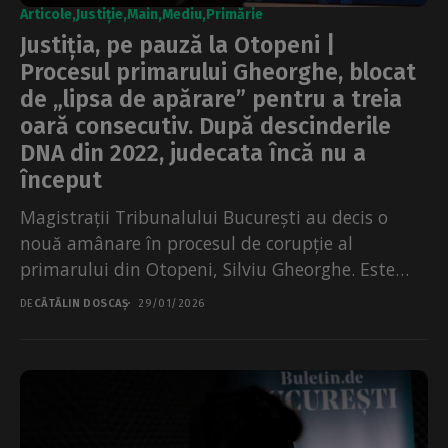
Articole
Justiție
Main
Mediu
Primărie
Justiția, pe pauză la Otopeni |
Procesul primarului Gheorghe, blocat
de „lipsa de apărare” pentru a treia
oară consecutiv. După descinderile
DNA din 2022, judecata încă nu a
început
Magistrații Tribunalului București au decis o
nouă amânare în procesul de corupție al
primarului din Otopeni, Silviu Gheorghe. Este
pentru a treia oară...
DE
CĂTĂLIN DOSCAȘ
29/01/2026