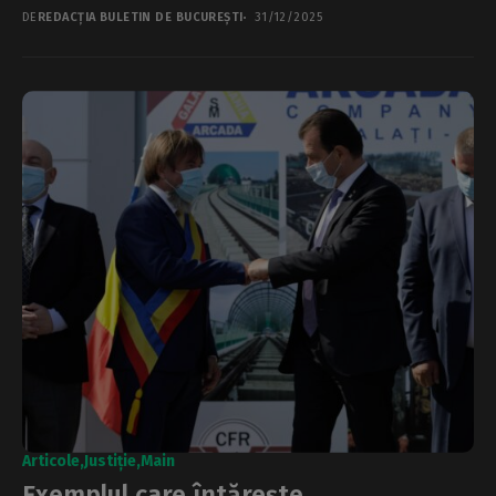
buzunare private....
DE
REDACȚIA BULETIN DE BUCUREȘTI
31/12/2025
Articole
Justiție
Main
Exemplul care întărește