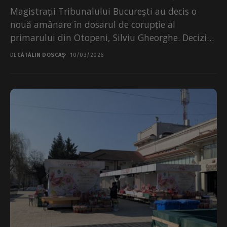
Magistrații Tribunalului București au decis o
nouă amânare în dosarul de corupție al
primarului din Otopeni, Silviu Gheorghe. Decizia
a fost pronunțată în...
DE
CĂTĂLIN DOSCAȘ
10/03/2026