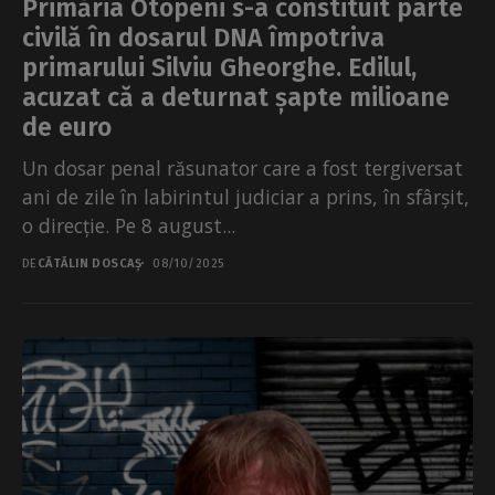
Primăria Otopeni s-a constituit parte
civilă în dosarul DNA împotriva
primarului Silviu Gheorghe. Edilul,
acuzat că a deturnat șapte milioane
de euro
Un dosar penal răsunator care a fost tergiversat
ani de zile în labirintul judiciar a prins, în sfârșit,
o direcție. Pe 8 august...
DE
CĂTĂLIN DOSCAȘ
08/10/2025