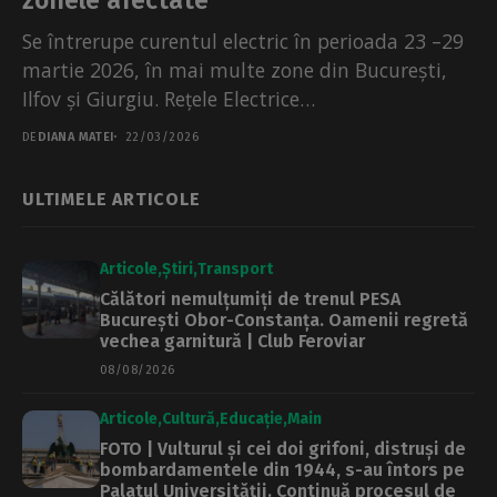
Se întrerupe curentul electric în perioada 23 –29
martie 2026, în mai multe zone din București,
Ilfov și Giurgiu. Rețele Electrice
Muntenia precizează că...
DE
DIANA MATEI
22/03/2026
ULTIMELE ARTICOLE
Articole
Știri
Transport
Călători nemulțumiți de trenul PESA
București Obor-Constanța. Oamenii regretă
vechea garnitură | Club Feroviar
08/08/2026
Articole
Cultură
Educație
Main
FOTO | Vulturul și cei doi grifoni, distruși de
bombardamentele din 1944, s-au întors pe
Palatul Universității. Continuă procesul de