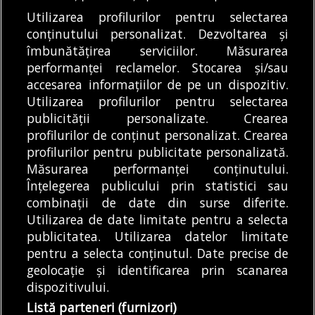
Utilizarea profilurilor pentru selectarea
Articole
Eveniment
Știri
conținutului personalizat. Dezvoltarea și
Amenzi de peste 30.000 de lei pentru
îmbunătățirea serviciilor. Măsurarea
drifturi și curse de stradă în județul Ilfov.
performanței reclamelor. Stocarea și/sau
Brigada Rutieră continuă controalele
accesarea informațiilor de pe un dispozitiv.
08/08/2026
Utilizarea profilurilor pentru selectarea
publicității personalizate. Crearea
profilurilor de conținut personalizat. Crearea
profilurilor pentru publicitate personalizată.
MODIFICĂ SETĂRILE COOKIES
Măsurarea performanței conținutului.
Înțelegerea publicului prin statistici sau
combinații de date din surse diferite.
© Copyright 2025 - Buletin de București.
Utilizarea de date limitate pentru a selecta
Găzduit de
Presslabs.com
. Powered by
TRS Design
.
publicitatea. Utilizarea datelor limitate
Despre
Media
Politică De
Cookie
Cookie
Noi
Kit
Confidențialitate
Policy (EU)
Policy
pentru a selecta conținutul. Date precise de
geolocație și identificarea prin scanarea
dispozitivului.
Share this selection
Tweet
Listă parteneri (furnizori)
Facebook
Tweet