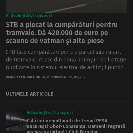
Articole
Știri
Transport
STB a plecat la cumpărături pentru
tramvaie. Dă 420.000 de euro pe
scaune de vatman şi alte piese
STB face cumpărături pentru parcul său rulant
de tramvaie, reiese din două anunţuri de licitaţie
publicate în sistemul electroc de achiziţii publice,
consultate...
DE
REDACȚIA BULETIN DE BUCUREȘTI
10/05/2025
ULTIMELE ARTICOLE
Articole
Știri
Transport
Călători nemulțumiți de trenul PESA
București Obor-Constanța. Oamenii regretă
vechea garnitură | Club Feroviar