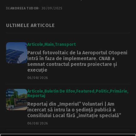
reamenajării....
DE
ANDREEA TUDOR
30/09/2025
ULTIMELE ARTICOLE
Articole
Main
Transport
Parcul fotovoltaic de la Aeroportul Otopeni
intră în faza de implementare. CNAB a
semnat contractul pentru proiectare și
execuție
06/08/2026
Articole
Buletin De Ilfov
Featured
Politic
Primărie
Reportaj
Reportaj din „Imperiul” Voluntari | Am
încercat să intru la o ședință publică a
Consiliului Local fără „invitație specială”
06/08/2026