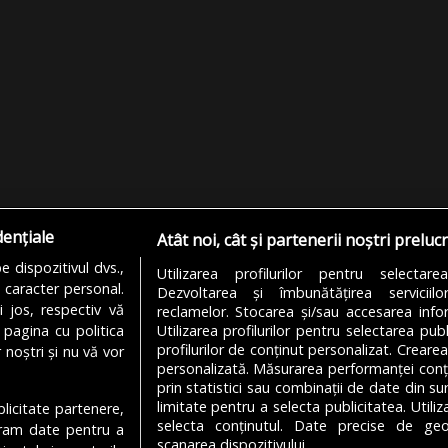
dențiale
Atât noi, cât și partenerii noștri preluc
 dispozitivul dvs.,
Utilizarea profilurilor pentru selectare
u caracter personal.
Dezvoltarea și îmbunătățirea serviciil
i jos, respectiv vă
reclamelor. Stocarea și/sau accesarea infor
 pagina cu politica
Utilizarea profilurilor pentru selectarea publ
profilurilor de conținut personalizat. Crearea
 noștri și nu vă vor
personalizată. Măsurarea performanței conțin
prin statistici sau combinații de date din sur
limitate pentru a selecta publicitatea. Utili
ublicitate partenere,
MODIFICĂ SETĂRILE COOKIES
selecta conținutul. Date precise de geol
ucram date pentru a
scanarea dispozitivului.