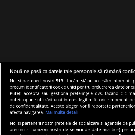
Nouă ne pasă ca datele tale personale să rămână confi
Noi și partenerii noștri
915
stocăm și/sau accesăm informații pe
precum identificatorii cookie unici pentru prelucrarea datelor c
Puteți accepta sau gestiona preferințele dvs. făcând clic ma
puteți opune utilizării unui interes legitim în orice moment pe
de confidențialitate. Aceste alegeri vor fi raportate partenerilor
afecta navigarea.
Mai multe detalii
Noi si partenerii nostri (retelele de socializare si agentiile de p
precum si furnizorii nostri de servicii de date analitice) prel