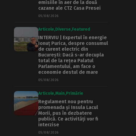
emisiile în aer de la două
cazane ale CTZ Casa Presei
05/08/2026
Articole
Diverse
Featured
INTERVIU | Expertul în energie
Ionuț Purica, despre consumul
de curent electric din
București: Dacă s-ar decupla
total de la rețea Palatul
Parlamentului, am face o
economie destul de mare
05/08/2026
Articole
Main
Primărie
Regulament nou pentru
promenada și Insula Lacul
Morii, pus în dezbatere
publică. Ce activități vor fi
interzise
05/08/2026