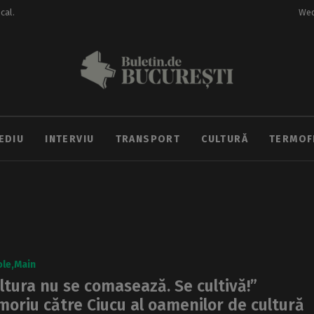
ocal.
Wed
EDIU
INTERVIU
TRANSPORT
CULTURĂ
TERMOF
ole
Main
ltura nu se comasează. Se cultivă!”
oriu către Ciucu al oamenilor de cultură