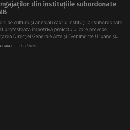
angajaților din instituțiile subordonate
MB
ni de cultură și angajați cadrul instituțiilor subordonate
 protestează împotriva proiectului care prevede
ințarea Direcției Generale Arte și Evenimente Urbane și
ințarea instituțiilor...
NA MATEI
02/04/2026