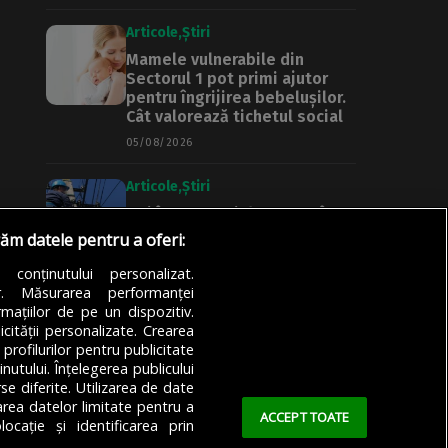
Articole
Știri
Mamele vulnerabile din
Sectorul 1 pot primi ajutor
pentru îngrijirea bebelușilor.
Cât valorează tichetul social
05/08/2026
Articole
Știri
Noi întreruperi de curent în
București, Ilfov și Giurgiu.
răm datele pentru a oferi:
Rețele Electrice Muntenia
transmite lista actualizată a
a conținutului personalizat.
străzilor afectate
or. Măsurarea performanței
mațiilor de pe un dispozitiv.
05/08/2026
icității personalizate. Crearea
 profilurilor pentru publicitate
utului. Înțelegerea publicului
se diferite. Utilizarea de date
zarea datelor limitate pentru a
ACCEPT TOATE
ocație și identificarea prin