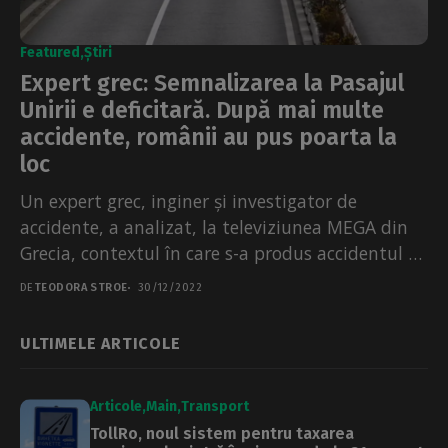
Featured
Știri
Expert grec: Semnalizarea la Pasajul
Unirii e deficitară. După mai multe
accidente, românii au pus poarta la
loc
Un expert grec, inginer și investigator de
accidente, a analizat, la televiziunea MEGA din
Grecia, contextul în care s-a produs accidentul de
la...
DE
TEODORA STROE
30/12/2022
ULTIMELE ARTICOLE
Articole
Main
Transport
TollRo, noul sistem pentru taxarea