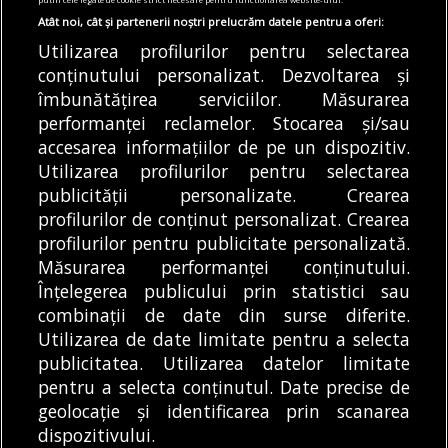
anunță două coduri galbene de caniculă
Atât noi, cât și partenerii noștri prelucrăm datele pentru a oferi:
07/08/2026
Utilizarea profilurilor pentru selectarea
conținutului personalizat. Dezvoltarea și
Articole
Știri
îmbunătățirea serviciilor. Măsurarea
„Cinema sub Stele” revine în Parcul Liniei.
performanței reclamelor. Stocarea și/sau
Trei filme programate în acest weekend
accesarea informațiilor de pe un dispozitiv.
07/08/2026
Utilizarea profilurilor pentru selectarea
publicității personalizate. Crearea
profilurilor de conținut personalizat. Crearea
profilurilor pentru publicitate personalizată.
MODIFICĂ SETĂRILE COOKIES
Măsurarea performanței conținutului.
Înțelegerea publicului prin statistici sau
combinații de date din surse diferite.
© Copyright 2025 - Buletin de București.
Utilizarea de date limitate pentru a selecta
Găzduit de
Presslabs.com
. Powered by
TRS Design
.
publicitatea. Utilizarea datelor limitate
Despre
Media
Politică De
Cookie
Cookie
Noi
Kit
Confidențialitate
Policy (EU)
Policy
pentru a selecta conținutul. Date precise de
geolocație și identificarea prin scanarea
dispozitivului.