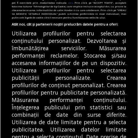
pot fi exercitate prin modalitatea indicata
aici
. Prin click pe “ACCEPT TOATE”, acceptati
ajutor pentru îngrijirea bebelușilor. Cât
folosirea tuturor Tehnologiilor de tip Cookie, care implica inclusiv acceptul dvs. cu privire la
stocarea/accesarea informatiilor de catre Vendor-ii cu care colaboram. Prin click pe “VREAU
valorează tichetul social
SA MODIFIC SETARILE INDIVIDUAL” puteti schimba preferintele in mod individual, mai
putin cele legate de cookie strict necesare pentru functionarea website-ului.
05/08/2026
Atât noi, cât și partenerii noștri prelucrăm datele pentru a oferi:
Utilizarea profilurilor pentru selectarea
Articole
Știri
conținutului personalizat. Dezvoltarea și
Noi întreruperi de curent în București, Ilfov
și Giurgiu. Rețele Electrice Muntenia
îmbunătățirea serviciilor. Măsurarea
transmite lista actualizată a străzilor
performanței reclamelor. Stocarea și/sau
afectate
accesarea informațiilor de pe un dispozitiv.
05/08/2026
Utilizarea profilurilor pentru selectarea
publicității personalizate. Crearea
profilurilor de conținut personalizat. Crearea
profilurilor pentru publicitate personalizată.
MODIFICĂ SETĂRILE COOKIES
Măsurarea performanței conținutului.
Înțelegerea publicului prin statistici sau
combinații de date din surse diferite.
© Copyright 2025 - Buletin de București.
Utilizarea de date limitate pentru a selecta
Găzduit de
Presslabs.com
. Powered by
TRS Design
.
publicitatea. Utilizarea datelor limitate
Despre
Media
Politică De
Cookie
Cookie
Noi
Kit
Confidențialitate
Policy (EU)
Policy
pentru a selecta conținutul. Date precise de