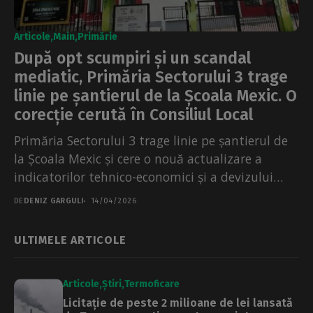
Articole
Main
Primărie
După opt scumpiri și un scandal
mediatic, Primăria Sectorului 3 trage
linie pe șantierul de la Școala Mexic. O
corecție cerută în Consiliul Local
Primăria Sectorului 3 trage linie pe șantierul de
la Școala Mexic și cere o nouă actualizare a
indicatorilor tehnico-economici și a devizului
general,...
DE
DENIZ GARGULI
14/04/2026
ULTIMELE ARTICOLE
Articole
Știri
Termoficare
Licitație de peste 2 milioane de lei lansată