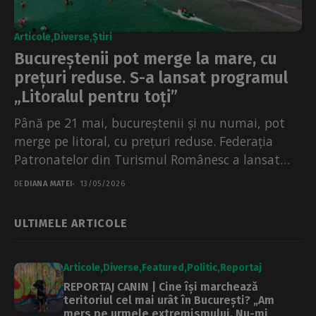
Articole
Diverse
Știri
Bucureștenii pot merge la mare, cu
prețuri reduse. S-a lansat programul
„Litoralul pentru toți”
Până pe 21 mai, bucureștenii și nu numai, pot
merge pe litoral, cu prețuri reduse. Federația
Patronatelor din Turismul Românesc a lansat
programul „Litoralul...
DE
DIANA MATEI
13/05/2026
ULTIMELE ARTICOLE
Articole
Diverse
Featured
Politic
Reportaj
REPORTAJ CANIN | Cine își marchează
teritoriul cel mai urât în București? „Am
mers pe urmele extremismului. Nu-mi