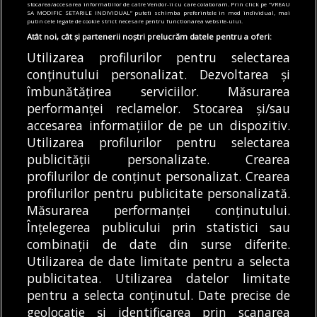
stocarea/accesarea informatiilor de catre Vendor-ii cu care colaboram. Prin click pe “VREAU
04/08/2026
SA MODIFIC SETARILE INDIVIDUAL” puteti schimba preferintele in mod individual, mai
putin cele legate de cookie strict necesare pentru functionarea website-ului.
Atât noi, cât și partenerii noștri prelucrăm datele pentru a oferi:
Articole
Main
Mediu
Primărie
Utilizarea profilurilor pentru selectarea
Contractul pentru exploatarea Insulei
conținutului personalizat. Dezvoltarea și
Copiilor din Herăstrău expiră în 2027. Apel
către PMB să nu-l prelungească: „Zgomotul
îmbunătățirea serviciilor. Măsurarea
generat de evenimente a fost resimțit la
performanței reclamelor. Stocarea și/sau
peste 3 km distanță”
accesarea informațiilor de pe un dispozitiv.
04/08/2026
Utilizarea profilurilor pentru selectarea
publicității personalizate. Crearea
profilurilor de conținut personalizat. Crearea
profilurilor pentru publicitate personalizată.
MODIFICĂ SETĂRILE COOKIES
Măsurarea performanței conținutului.
Înțelegerea publicului prin statistici sau
combinații de date din surse diferite.
© Copyright 2025 - Buletin de București.
Utilizarea de date limitate pentru a selecta
Găzduit de
Presslabs.com
. Powered by
TRS Design
.
publicitatea. Utilizarea datelor limitate
Despre
Media
Politică De
Cookie
Cookie
Noi
Kit
Confidențialitate
Policy (EU)
Policy
pentru a selecta conținutul. Date precise de
geolocație și identificarea prin scanarea