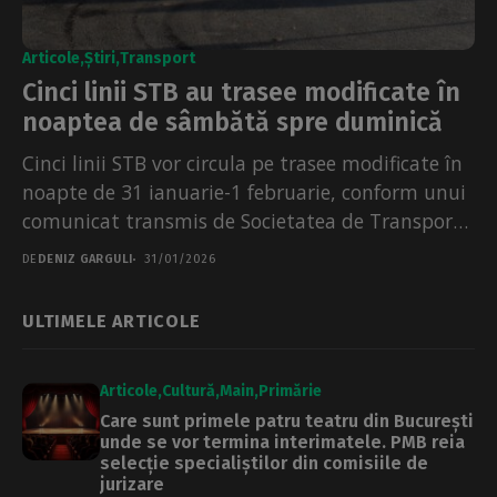
Articole
Știri
Transport
Cinci linii STB au trasee modificate în
noaptea de sâmbătă spre duminică
Cinci linii STB vor circula pe trasee modificate în
noapte de 31 ianuarie-1 februarie, conform unui
comunicat transmis de Societatea de Transport
București...
DE
DENIZ GARGULI
31/01/2026
ULTIMELE ARTICOLE
Articole
Cultură
Main
Primărie
Care sunt primele patru teatru din București
unde se vor termina interimatele. PMB reia
selecție specialiștilor din comisiile de
jurizare