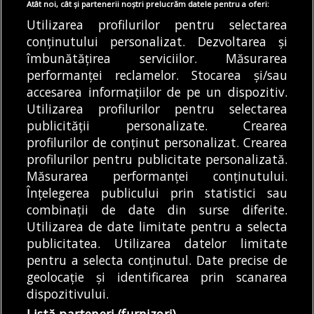
Atât noi, cât și partenerii noștri prelucrăm datele pentru a oferi:
07/08/2026
Utilizarea profilurilor pentru selectarea
Articole
Știri
conținutului personalizat. Dezvoltarea și
Vremea în București, în weekend:
îmbunătățirea serviciilor. Măsurarea
temperaturi de până la 36 de grade. ANM
performanței reclamelor. Stocarea și/sau
anunță două coduri galbene de caniculă
accesarea informațiilor de pe un dispozitiv.
07/08/2026
Utilizarea profilurilor pentru selectarea
publicității personalizate. Crearea
profilurilor de conținut personalizat. Crearea
profilurilor pentru publicitate personalizată.
MODIFICĂ SETĂRILE COOKIES
Măsurarea performanței conținutului.
Înțelegerea publicului prin statistici sau
combinații de date din surse diferite.
© Copyright 2025 - Buletin de București.
Utilizarea de date limitate pentru a selecta
Găzduit de
Presslabs.com
. Powered by
TRS Design
.
publicitatea. Utilizarea datelor limitate
Despre
Media
Politică De
Cookie
Cookie
Noi
Kit
Confidențialitate
Policy (EU)
Policy
pentru a selecta conținutul. Date precise de
geolocație și identificarea prin scanarea
dispozitivului.
Share this selection
Tweet