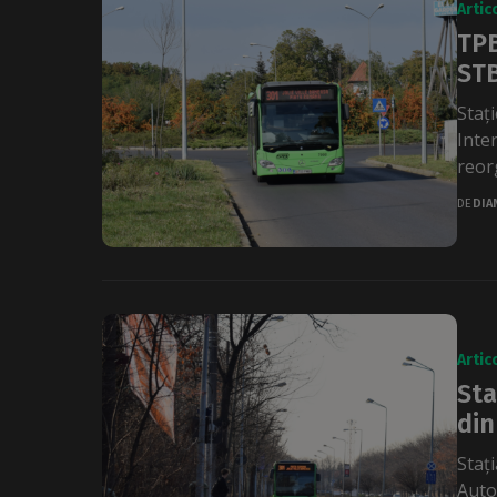
Artic
TPB
STB
Staț
Inte
reorg
DE
DIA
Artic
Sta
din
Staț
Autob