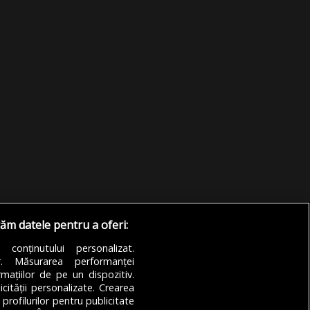
răm datele pentru a oferi:
a conținutului personalizat.
or. Măsurarea performanței
mațiilor de pe un dispozitiv.
icității personalizate. Crearea
 profilurilor pentru publicitate