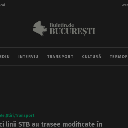
ocal.
Wed
EDIU
INTERVIU
TRANSPORT
CULTURĂ
TERMOF
ole
Știri
Transport
ci linii STB au trasee modificate în