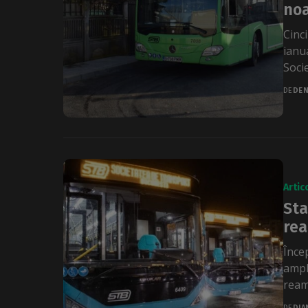
noa
Cinci
ianu
Soci
DE
DEN
Artic
Sta
rea
Înce
ampl
ream
DE
DIA