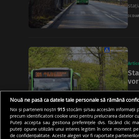
staț
DE
DIA
Artic
Sta
vor
Staț
de jo
Nouă ne pasă ca datele tale personale să rămână confi
Noi și partenerii noștri
915
stocăm și/sau accesăm informații pe
DE
DIA
precum identificatorii cookie unici pentru prelucrarea datelor c
Puteți accepta sau gestiona preferințele dvs. făcând clic ma
puteți opune utilizării unui interes legitim în orice moment pe
de confidențialitate. Aceste alegeri vor fi raportate partenerilor