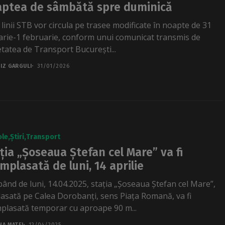
ptea de sâmbătă spre duminică
 linii STB vor circula pe trasee modificate în noapte de 31
arie-1 februarie, conform unui comunicat transmis de
etatea de Transport București...
IZ GARGULI
31/01/2026
ole
Știri
Transport
ția „Șoseaua Ștefan cel Mare” va fi
mplasată de luni, 14 aprilie
pând de luni, 14.04.2025, stația „Șoseaua Ștefan cel Mare”,
asată pe Calea Dorobanți, sens Piața Romană, va fi
plasată temporar cu aproape 90 m...
NA MATEI
12/04/2025