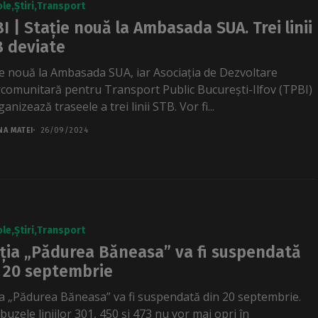
ole
Știri
Transport
I | Stație nouă la Ambasada SUA. Trei linii
 deviate
ie nouă la Ambasada SUA, iar Asociația de Dezvoltare
rcomunitară pentru Transport Public București-Ilfov (TPBI)
anizează traseele a trei linii STB. Vor fi...
NA MATEI
26/09/2024
ole
Știri
Transport
ția „Pădurea Băneasa” va fi suspendată
 20 septembrie
ia „Pădurea Băneasa” va fi suspendată din 20 septembrie.
uzele liniilor 301, 450 și 473 nu vor mai opri în