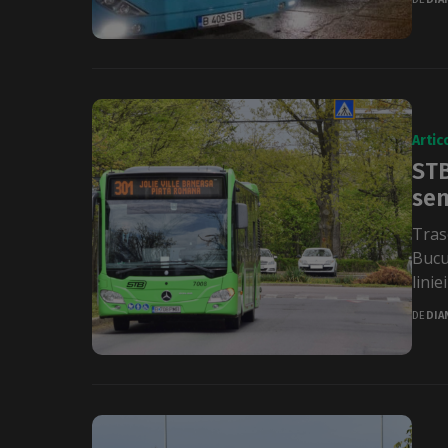
Artic
STB
sen
Trase
Bucu
linie
DE
DIA