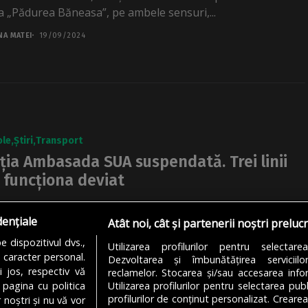
ia „Pădurea Băneasa”, pe ambele sensuri,...
NA MATEI
19/09/2024
ole
Știri
Transport
ția Ambasada SUA suspendată. Trei linii
 funcționa deviat
ia „Ambasada SUA” suspendată. TPBI anunță că, începând
i, stația nu va mai fi folosită pe liniile 301, 450 și 473, pe...
dențiale
Atât noi, cât și partenerii noștri preluc
 dispozitivul dvs.,
NA MATEI
12/09/2024
Utilizarea profilurilor pentru selectare
u caracter personal.
Dezvoltarea și îmbunătățirea serviciil
i jos, respectiv vă
reclamelor. Stocarea și/sau accesarea infor
 pagina cu politica
Utilizarea profilurilor pentru selectarea publ
profilurilor de conținut personalizat. Crearea
 noștri și nu vă vor