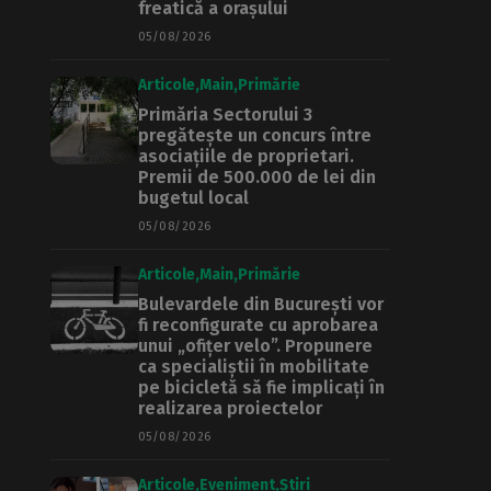
freatică a orașului
05/08/2026
Articole
Main
Primărie
Primăria Sectorului 3
pregătește un concurs între
asociațiile de proprietari.
Premii de 500.000 de lei din
bugetul local
05/08/2026
Articole
Main
Primărie
Bulevardele din București vor
fi reconfigurate cu aprobarea
unui „ofițer velo”. Propunere
ca specialiștii în mobilitate
pe bicicletă să fie implicați în
realizarea proiectelor
05/08/2026
Articole
Eveniment
Știri