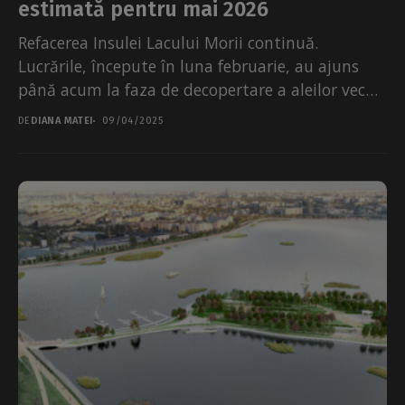
estimată pentru mai 2026
Refacerea Insulei Lacului Morii continuă.
Lucrările, începute în luna februarie, au ajuns
până acum la faza de decopertare a aleilor vechi
și degradate,...
DE
DIANA MATEI
09/04/2025