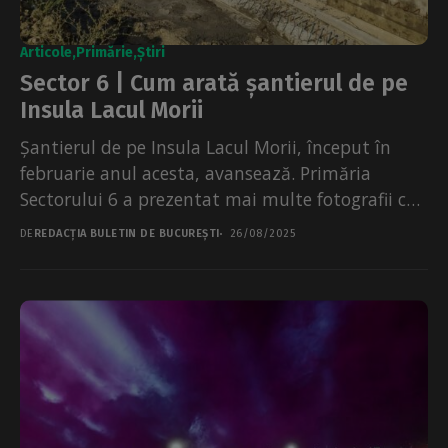
Articole
Primărie
Știri
Sector 6 | Cum arată șantierul de pe
Insula Lacul Morii
Șantierul de pe Insula Lacul Morii, început în
februarie anul acesta, avansează. Primăria
Sectorului 6 a prezentat mai multe fotografii cu
stadiul lucrărilor....
DE
REDACȚIA BULETIN DE BUCUREȘTI
26/08/2025