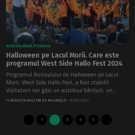
Articole
Main
Primărie
Halloween pe Lacul Morii. Care este
programul West Side Hallo Fest 2024
Programul festivalului de Halloween pe Lacul
Morii, West Side Hallo Fest, a fost stabilit.
Vizitatorii vor găsi un autobuz bântuit, un
dovleac gigant...
DE
REDACȚIA BULETIN DE BUCUREȘTI
10/10/2024
1
2
3
4
5