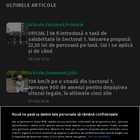
ULTIMELE ARTICOLE
Articole
Featured
Primărie
OFICIAL | Va fi introdusă o taxă de
salubritate în Sectorul 1. Valoarea propusă:
22,20 lei de persoană pe lună. Cui i se aplică
și de când
08/08/2026
Articole
Eveniment
Știri
138 km/h pe o stradă din Sectorul 1.
Aproape 900 de amenzi pentru depășirea
vitezei legale, în ultimele cinci zile
07/08/2026
Nouă ne pasă ca datele tale personale să rămână confidențiale
Articole
Main
Primărie
Noi și partenerii noștri
915
stocăm și/sau accesăm informații pe dispozitivul dvs., precum
Când încep lucrările la blocul distrus de
identificatorii cookie unici pentru prelucrarea datelor cu caracter personal. Puteți accepta
explozia din Rahova. Senzori seismici vor fi
sau gestiona preferințele dvs. făcând clic mai jos, respectiv vă puteți opune utilizării unui
interes legitim în orice moment pe pagina cu politica de confidențialitate. Aceste alegeri vor
montați în crăpăturile apartamentelor
fi raportate partenerilor noștri și nu vă vor afecta navigarea.
Mai multe detalii