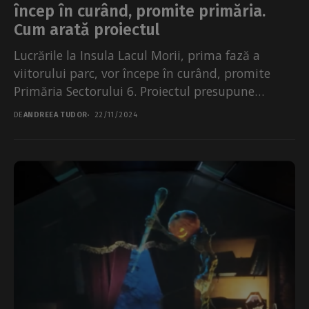
încep în curând, promite primăria.
Cum arată proiectul
Lucrările la Insula Lacul Morii, prima fază a
viitorului parc, vor începe în curând, promite
Primăria Sectorului 6. Proiectul presupune
amenajarea de insule...
DE
ANDREEA TUDOR
22/11/2024