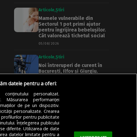
Articole
Știri
Mamele vulnerabile din
Sectorul 1 pot primi ajutor
pentru îngrijirea bebelușilor.
Cât valorează tichetul social
05/08/2026
Articole
Știri
Noi întreruperi de curent în
București, Ilfov și Giurgiu.
Rețele Electrice Muntenia
transmite lista actualizată a
răm datele pentru a oferi:
străzilor afectate
a conținutului personalizat.
05/08/2026
or. Măsurarea performanței
mațiilor de pe un dispozitiv.
icității personalizate. Crearea
 profilurilor pentru publicitate
utului. Înțelegerea publicului
se diferite. Utilizarea de date
zarea datelor limitate pentru a