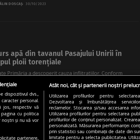
ĂLIN DOSCAȘ
30/10/2023
urs apă din tavanul Pasajului Unirii în
pul ploii torențiale
te Primăria a descoperit cauza inflitratiilor. Conform
rtatea.ro, problema a apărut din cauza unei avarii la unul
dențiale
Atât noi, cât și partenerii noștri preluc
e canivouri, un fel de casetende...
 dispozitivul dvs.,
Utilizarea profilurilor pentru selectare
DORA STROE
11/01/2023
u caracter personal.
Dezvoltarea și îmbunătățirea serviciil
i jos, respectiv vă
reclamelor. Stocarea și/sau accesarea infor
 pagina cu politica
Utilizarea profilurilor pentru selectarea publ
profilurilor de conținut personalizat. Crearea
 noștri și nu vă vor
personalizată. Măsurarea performanței conțin
prin statistici sau combinații de date din sur
limitate pentru a selecta publicitatea. Utili
ublicitate partenere,