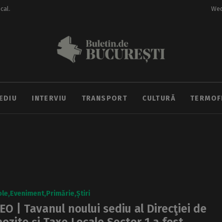
ocal.
Wed
EDIU
INTERVIU
TRANSPORT
CULTURĂ
TERMOF
ole
Eveniment
Primărie
Știri
EO | Tavanul noului sediu al Direcţiei de