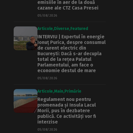
emisiile în aer de la două
cazane ale CTZ Casa Presei
05/08/2026
Articole
Diverse
Featured
INTERVIU | Expertul în energie
Ionuț Purica, despre consumul
de curent electric din
București: Dacă s-ar decupla
total de la rețea Palatul
Parlamentului, am face o
economie destul de mare
05/08/2026
Articole
Main
Primărie
Regulament nou pentru
promenada și Insula Lacul
Morii, pus în dezbatere
publică. Ce activități vor fi
interzise
05/08/2026