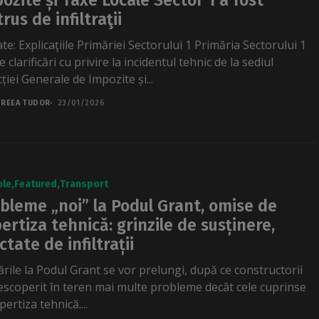
ozite și Taxe Locale Sector 1 a fost
trus de infiltraţii
e: Explicaţiile Primăriei Sectorului 1 Primăria Sectorului 1
 clarificări cu privire la incidentul tehnic de la sediul
ției Generale de Impozite și...
REEA TUDOR
23/01/2026
ole
Featured
Transport
bleme „noi” la Podul Grant, omise de
ertiza tehnică: grinzile de susținere,
ctate de infiltrații
ările la Podul Grant se vor prelungi, după ce constructorii
escoperit în teren mai multe probleme decât cele cuprinse
pertiza tehnică....