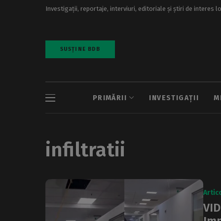
Investigații, reportaje, interviuri, editoriale și știri de interes l
SUSȚINE BDB
PRIMĂRII
INVESTIGAȚII
M
infiltratii
Artic
VID