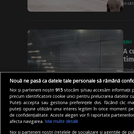
DE
CĂT
Știri
A c
tim
Upda
Libe
Nouă ne pasă ca datele tale personale să rămână confi
dintr
Noi și partenerii noștri
915
stocăm și/sau accesăm informații pe
DE
TEO
precum identificatorii cookie unici pentru prelucrarea datelor c
Puteți accepta sau gestiona preferințele dvs. făcând clic ma
puteți opune utilizării unui interes legitim în orice moment pe
de confidențialitate. Aceste alegeri vor fi raportate partenerilor
afecta navigarea.
Mai multe detalii
Noi si partenerii nostri (retelele de socializare si agentiile de p