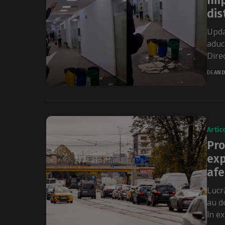
Imp
dis
Updat
aduce
Direc
DE
AND
Artic
Pro
exp
afe
Lucr
au d
în ex