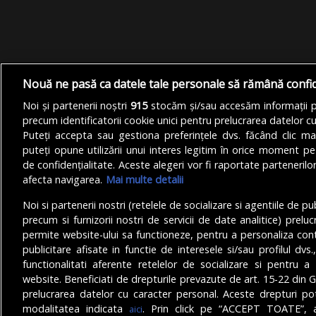
Nouă ne pasă ca datele tale personale să rămână confi
Noi și partenerii noștri
915
stocăm și/sau accesăm informații pe
precum identificatorii cookie unici pentru prelucrarea datelor c
Puteți accepta sau gestiona preferințele dvs. făcând clic ma
puteți opune utilizării unui interes legitim în orice moment pe
de confidențialitate. Aceste alegeri vor fi raportate partenerilor
afecta navigarea.
Mai multe detalii
Noi si partenerii nostri (retelele de socializare si agentiile de p
precum si furnizorii nostri de servicii de date analitice) prel
permite website-ului sa functioneze, pentru a personaliza conti
publicitare afisate in functie de interesele si/sau profilul dvs
functionalitati aferente retelelor de socializare si pentru a 
© Copyright 2025 - Buletin de București.
website. Beneficiati de drepturile prevazute de art. 15-22 din 
Găzduit de
Presslabs.com
. Powered by
TRS Design
.
prelucrarea datelor cu caracter personal. Aceste drepturi pot
modalitatea indicata
. Prin click pe “ACCEPT TOATE”, a
aici