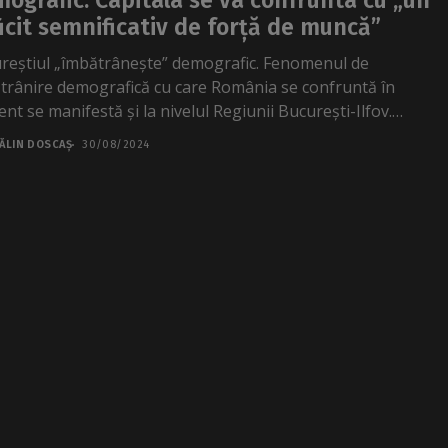
ografic. Capitala se va confrunta cu „un
icit semnificativ de forță de muncă”
reștiul „îmbătrânește” demografic. Fenomenul de
trânire demografică cu care România se confruntă în
nt se manifestă și la nivelul Regiunii București-Ilfov.
vit datelor...
ĂLIN DOSCAȘ
30/08/2024