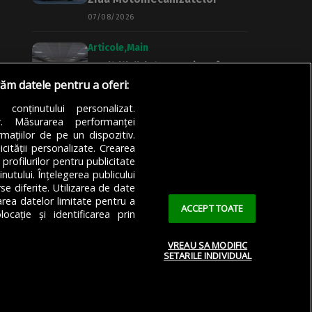
07/08/2026
Articole
Main
Posibilități de angajare în
străinătate pentru
răm datele pentru a oferi:
bucureșteni. Unde poți afla
mai multe informații despre
a conținutului personalizat.
ofertele de muncă
or. Măsurarea performanței
mațiilor de pe un dispozitiv.
07/08/2026
icității personalizate. Crearea
 profilurilor pentru publicitate
utului. Înțelegerea publicului
se diferite. Utilizarea de date
zarea datelor limitate pentru a
ACCEPT TOATE
ocație și identificarea prin
VREAU SA MODIFIC
SETARILE INDIVIDUAL
 Confidențialitate
Cookie Policy (EU)
Cookie Policy