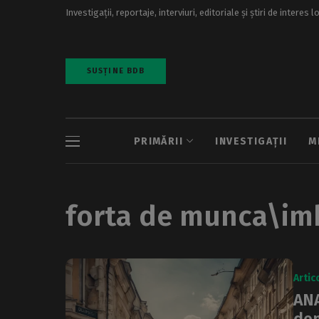
Investigații, reportaje, interviuri, editoriale și știri de interes l
SUSȚINE BDB
PRIMĂRII
INVESTIGAȚII
M
forta de munca\im
Artic
ANA