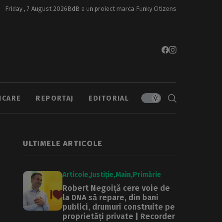
Friday , 7 August 2026
BdB e un proiect marca
Funky Citizens
ICARE
REPORTAJ
EDITORIAL
ULTIMELE ARTICOLE
Articole
Justiție
Main
Primărie
Robert Negoiță cere voie de
la DNA să repare, din bani
publici, drumuri construite pe
proprietăți private | Recorder