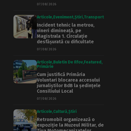
07/08/2026
Articole
Eveniment
Știri
Transport
Incident tehnic la metrou,
vineri dimineață, pe
Magistrala 1. Circulație
desfășurată cu dificultate
07/08/2026
Articole
Buletin De Ilfov
Featured
Primărie
Cum justifică Primăria
Voluntari blocarea accesului
jurnaliștilor BdB la ședințele
Consiliului Local
07/08/2026
Articole
Cultură
Știri
Retromobil organizează o
expoziție la Muzeul Militar, de
Ziua Motomecanizatelor