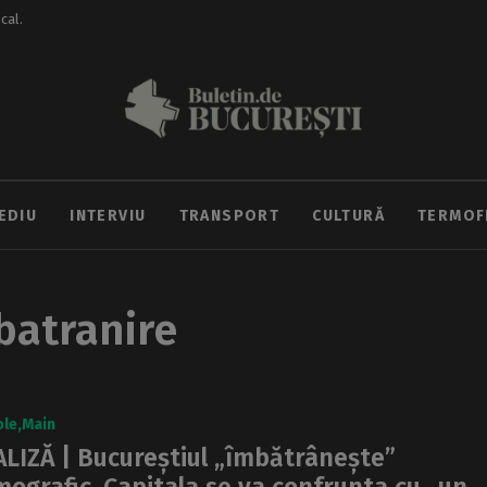
ocal.
EDIU
INTERVIU
TRANSPORT
CULTURĂ
TERMOF
batranire
ole
Main
LIZĂ | Bucureștiul „îmbătrânește”