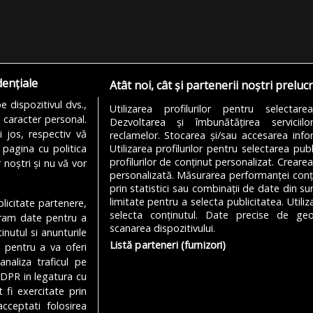
dențiale
Atât noi, cât și partenerii noștri preluc
 dispozitivul dvs.,
Utilizarea profilurilor pentru selectare
u caracter personal.
Dezvoltarea și îmbunătățirea serviciil
i jos, respectiv vă
reclamelor. Stocarea și/sau accesarea infor
 pagina cu politica
Utilizarea profilurilor pentru selectarea publ
profilurilor de conținut personalizat. Crearea
 noștri și nu vă vor
personalizată. Măsurarea performanței conțin
prin statistici sau combinații de date din sur
limitate pentru a selecta publicitatea. Utili
ublicitate partenere,
MODIFICĂ SETĂRILE COOKIES
selecta conținutul. Date precise de geol
ucram date pentru a
scanarea dispozitivului.
nutul si anunturile
Listă parteneri (furnizori)
., pentru a va oferi
analiza traficul pe
Despre Noi
Media Kit
Politică De
GDPR in legatura cu
 fi exercitate prin
cceptati folosirea