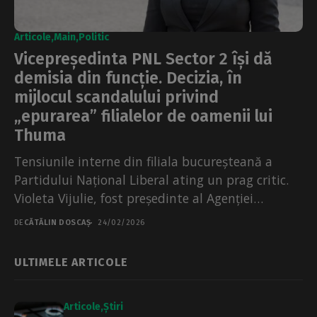
Articole
Main
Politic
Vicepreședinta PNL Sector 2 își dă
demisia din funcție. Decizia, în
mijlocul scandalului privind
„epurarea” filialelor de oamenii lui
Thuma
Tensiunile interne din filiala bucureșteană a
Partidului Național Liberal ating un prag critic.
Violeta Vijulie, fost președinte al Agenției
Naționale a Funcționarilor Publici și-a...
DE
CĂTĂLIN DOSCAȘ
24/02/2026
ULTIMELE ARTICOLE
Articole
Știri