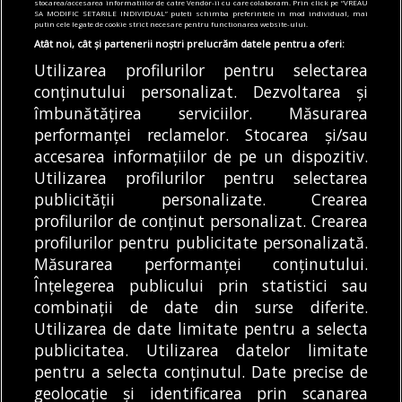
stocarea/accesarea informatiilor de catre Vendor-ii cu care colaboram. Prin click pe “VREAU
aproape gata. Care este stadiul lucrărilor și
SA MODIFIC SETARILE INDIVIDUAL” puteti schimba preferintele in mod individual, mai
când ar putea fi dat în trafic
putin cele legate de cookie strict necesare pentru functionarea website-ului.
Atât noi, cât și partenerii noștri prelucrăm datele pentru a oferi:
03/08/2026
Utilizarea profilurilor pentru selectarea
Articole
Diverse
Știri
conținutului personalizat. Dezvoltarea și
Unde fugim de caniculă. Bilete de autocar
îmbunătățirea serviciilor. Măsurarea
București-Balcic sub 200 de lei. Cât mai
performanței reclamelor. Stocarea și/sau
costă un șezlong în Vama Veche
accesarea informațiilor de pe un dispozitiv.
03/08/2026
Utilizarea profilurilor pentru selectarea
publicității personalizate. Crearea
profilurilor de conținut personalizat. Crearea
profilurilor pentru publicitate personalizată.
MODIFICĂ SETĂRILE COOKIES
Măsurarea performanței conținutului.
Înțelegerea publicului prin statistici sau
combinații de date din surse diferite.
© Copyright 2025 - Buletin de București.
Utilizarea de date limitate pentru a selecta
Găzduit de
Presslabs.com
. Powered by
TRS Design
.
publicitatea. Utilizarea datelor limitate
Despre
Media
Politică De
Cookie
Cookie
Noi
Kit
Confidențialitate
Policy (EU)
Policy
pentru a selecta conținutul. Date precise de
geolocație și identificarea prin scanarea