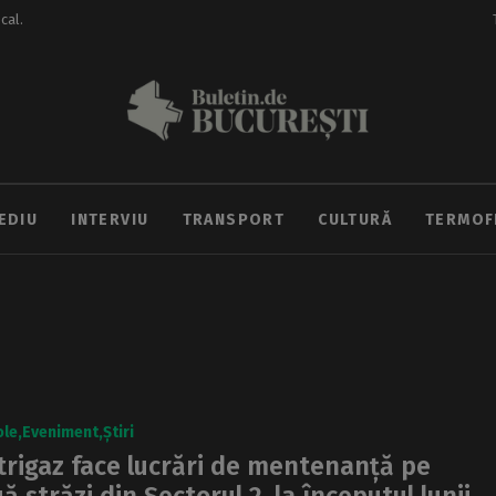
ocal.
EDIU
INTERVIU
TRANSPORT
CULTURĂ
TERMOF
ole
Eveniment
Știri
trigaz face lucrări de mentenanță pe