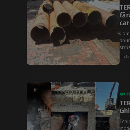
TER
făr
car
Comp
anun
străz
DE
CĂT
Artic
TER
Ghi
Echi
mode