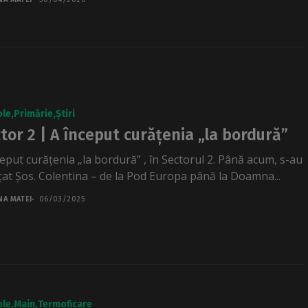
ole
Primărie
Știri
tor 2 | A început curățenia „la bordură”
ceput curățenia „la bordură” , în Sectorul 2. Până acum, s-au
țat Șos. Colentina – de la Pod Europa până la Doamna...
NA MATEI
06/03/2025
ole
Main
Termoficare