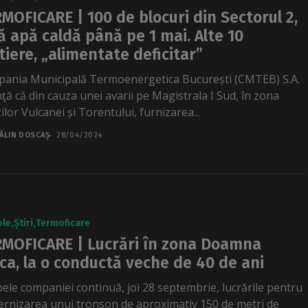
MOFICARE | 100 de blocuri din Sectorul 2,
ă apă caldă până pe 1 mai. Alte 10
tiere, „alimentate deficitar”
ania Municipală Termoenergetica București (CMTEB) S.A.
ţă că din cauza unei avarii pe Magistrala I Sud, în zona
ilor Vulcanei și Torentului, furnizarea...
ĂLIN DOSCAȘ
28/04/2024
ole
Știri
Termoficare
MOFICARE | Lucrări în zona Doamna
ca, la o conductă veche de 40 de ani
pele companiei continuă, joi 28 septembrie, lucrările pentru
rnizarea unui tronson de aproximativ 150 de metri de