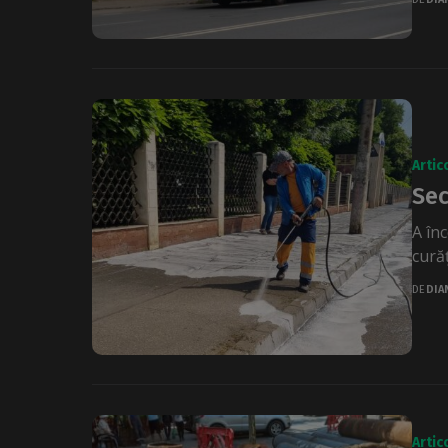
Artic
Sec
A în
cură
DE
DIA
Artic