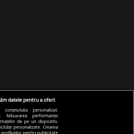
răm datele pentru a oferi:
a conținutului personalizat.
or. Măsurarea performanței
mațiilor de pe un dispozitiv.
icității personalizate. Crearea
 profilurilor pentru publicitate