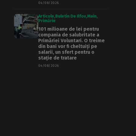
04/08/2026
Articole
Buletin De Ilfov
Main
Primărie
101 milioane de lei pentru
compania de salubritate a
Primăriei Voluntari. O treime
din bani vor fi cheltuiți pe
salarii, un sfert pentru o
stație de tratare
04/08/2026