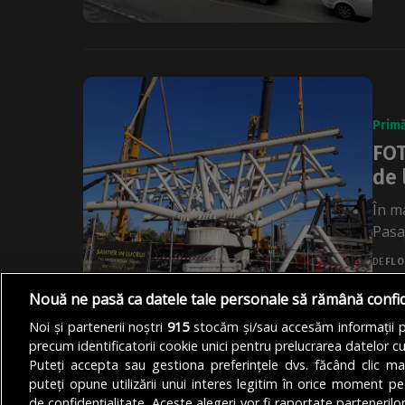
Primă
FOT
de 
În m
Pasa
DE
FLO
Nouă ne pasă ca datele tale personale să rămână confi
Noi și partenerii noștri
915
stocăm și/sau accesăm informații pe
precum identificatorii cookie unici pentru prelucrarea datelor c
Puteți accepta sau gestiona preferințele dvs. făcând clic ma
puteți opune utilizării unui interes legitim în orice moment pe
de confidențialitate. Aceste alegeri vor fi raportate partenerilor