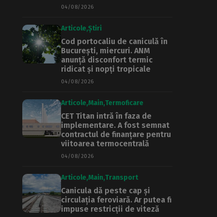
04/08/2026
Articole
Știri
Cod portocaliu de caniculă în
București, miercuri. ANM
anunță disconfort termic
ridicat și nopți tropicale
04/08/2026
Articole
Main
Termoficare
CET Titan intră în faza de
implementare. A fost semnat
contractul de finanțare pentru
viitoarea termocentrală
04/08/2026
Articole
Main
Transport
Canicula dă peste cap și
circulația feroviară. Ar putea fi
impuse restricții de viteză