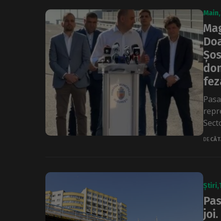
Main
Mag
Doa
Șos
dom
fez
Pasa
repre
Sect
DE
CĂT
Știri
Pas
joi