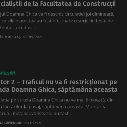
cialiștii de la Facultatea de Construcții
ul Doamna Ghica va fi deschis circulației joi dimineață,
 ce zilele acestea au fost efectuate o serie de teste de
tență. Locuitorii...
ĂLIN DOSCAȘ
06/09/2023
rie
Știri
tor 2 – Traficul nu va fi restricționat pe
ada Doamna Ghica, săptămâna aceasta
ulația pe strada Doamna Ghica nu va mai fi blocată, din
a lucrărilor la pasaj, săptămâna aceasta. Montarea
erului metalic avansează, au fost...
NA CĂPÎLNEAN
23/11/2022