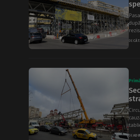
spe
Pasaj
după
rezis
DE
CĂT
Primă
Sec
str
Circ
cauz
tabli
DE
ADI