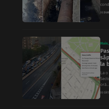
cond
DE
DIA
Main
Pas
săp
la 
La o
Secto
oră...
DE
CĂT