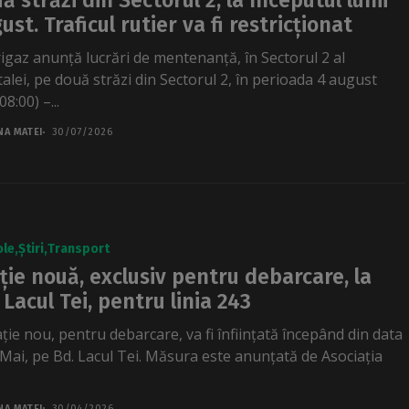
ă străzi din Sectorul 2, la începutul lunii
ust. Traficul rutier va fi restricționat
rigaz anunță lucrări de mentenanță, în Sectorul 2 al
talei, pe două străzi din Sectorul 2, în perioada 4 august
08:00) –...
NA MATEI
30/07/2026
ole
Știri
Transport
ție nouă, exclusiv pentru debarcare, la
 Lacul Tei, pentru linia 243
ație nou, pentru debarcare, va fi înființată începând din data
 Mai, pe Bd. Lacul Tei. Măsura este anunțată de Asociația
NA MATEI
30/04/2026