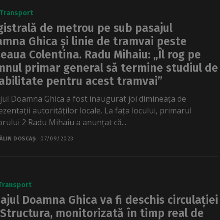
Transport
istrală de metrou pe sub pasajul
mna Ghica și linie de tramvai peste
eaua Colentina. Radu Mihaiu: „Îl rog pe
nul primar general să termine studiul de
abilitate pentru acest tramvai”
jul Doamna Ghica a fost inaugurat joi dimineața de
zentații autorităților locale. La fața locului, primarul
orului 2 Radu Mihaiu a anunțat că...
ĂLIN DOSCAȘ
07/09/2023
Transport
ajul Doamna Ghica va fi deschis circulației
. Structura, monitorizată în timp real de