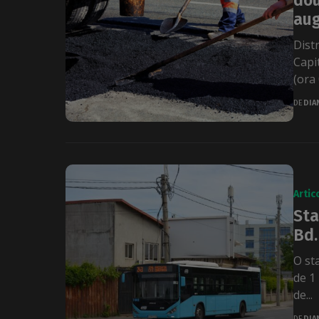
dou
aug
Dist
Capi
(ora 
DE
DIA
Artic
Sta
Bd.
O st
de 1
de...
DE
DIA