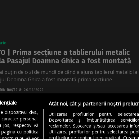
rie
O | Prima secțiune a tablierului metalic
la Pasajul Doamna Ghica a fost montată
ai puțin de o zi de muncă de când a ajuns tablierul metalic la
jul Doamna Ghica a fost montată prima secțiune...
RIN RÂȘTEIU
20/11/2022
dențiale
Atât noi, cât și partenerii noștri preluc
 dispozitivul dvs.,
Utilizarea profilurilor pentru selectare
u caracter personal.
Dezvoltarea și îmbunătățirea serviciil
1
2
i jos, respectiv vă
reclamelor. Stocarea și/sau accesarea infor
 pagina cu politica
Utilizarea profilurilor pentru selectarea publ
profilurilor de conținut personalizat. Crearea
 noștri și nu vă vor