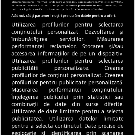
stocarea/accesarea informatiilor de catre Vendor-ii cu care colaboram. Prin click pe “VREAU
valorează tichetul social
SA MODIFIC SETARILE INDIVIDUAL” puteti schimba preferintele in mod individual, mai
putin cele legate de cookie strict necesare pentru functionarea website-ului.
05/08/2026
Atât noi, cât și partenerii noștri prelucrăm datele pentru a oferi:
Utilizarea profilurilor pentru selectarea
Articole
Știri
conținutului personalizat. Dezvoltarea și
Noi întreruperi de curent în București, Ilfov
și Giurgiu. Rețele Electrice Muntenia
îmbunătățirea serviciilor. Măsurarea
transmite lista actualizată a străzilor
performanței reclamelor. Stocarea și/sau
afectate
accesarea informațiilor de pe un dispozitiv.
05/08/2026
Utilizarea profilurilor pentru selectarea
publicității personalizate. Crearea
profilurilor de conținut personalizat. Crearea
profilurilor pentru publicitate personalizată.
MODIFICĂ SETĂRILE COOKIES
Măsurarea performanței conținutului.
Înțelegerea publicului prin statistici sau
combinații de date din surse diferite.
© Copyright 2025 - Buletin de București.
Utilizarea de date limitate pentru a selecta
Găzduit de
Presslabs.com
. Powered by
TRS Design
.
publicitatea. Utilizarea datelor limitate
Despre
Media
Politică De
Cookie
Cookie
Noi
Kit
Confidențialitate
Policy (EU)
Policy
pentru a selecta conținutul. Date precise de
geolocație și identificarea prin scanarea