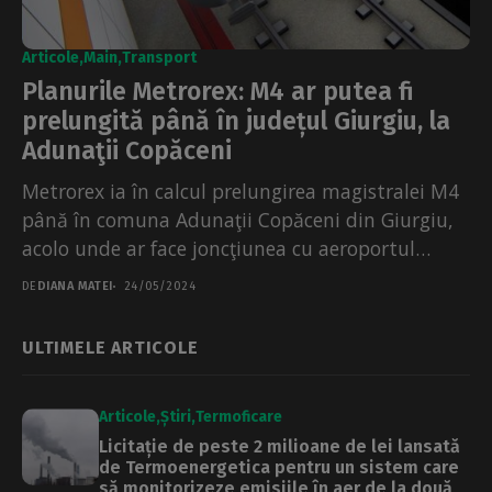
Articole
Main
Transport
Planurile Metrorex: M4 ar putea fi
prelungită până în județul Giurgiu, la
Adunaţii Copăceni
Metrorex ia în calcul prelungirea magistralei M4
până în comuna Adunaţii Copăceni din Giurgiu,
acolo unde ar face joncţiunea cu aeroportul
trâmbiţat de...
DE
DIANA MATEI
24/05/2024
ULTIMELE ARTICOLE
Articole
Știri
Termoficare
Licitație de peste 2 milioane de lei lansată
de Termoenergetica pentru un sistem care
să monitorizeze emisiile în aer de la două