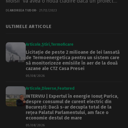
Moisil” va avea o nouă clădire dacă un proiect...
DE
ANDREEA TUDOR
21/12/2023
ULTIMELE ARTICOLE
Articole
Știri
Termoficare
Licitație de peste 2 milioane de lei lansată
de Termoenergetica pentru un sistem care
să monitorizeze emisiile în aer de la două
cazane ale CTZ Casa Presei
05/08/2026
Articole
Diverse
Featured
INTERVIU | Expertul în energie Ionuț Purica,
despre consumul de curent electric din
București: Dacă s-ar decupla total de la
rețea Palatul Parlamentului, am face o
economie destul de mare
05/08/2026