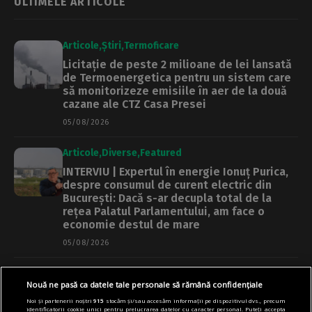
ULTIMELE ARTICOLE
Articole
Știri
Termoficare
Licitație de peste 2 milioane de lei lansată
de Termoenergetica pentru un sistem care
să monitorizeze emisiile în aer de la două
cazane ale CTZ Casa Presei
05/08/2026
Articole
Diverse
Featured
INTERVIU | Expertul în energie Ionuț Purica,
despre consumul de curent electric din
București: Dacă s-ar decupla total de la
rețea Palatul Parlamentului, am face o
economie destul de mare
05/08/2026
Articole
Main
Primărie
Nouă ne pasă ca datele tale personale să rămână confidențiale
Regulament nou pentru promenada și Insula
Noi și partenerii noștri
915
stocăm și/sau accesăm informații pe dispozitivul dvs., precum
Lacul Morii, pus în dezbatere publică. Ce
identificatorii cookie unici pentru prelucrarea datelor cu caracter personal. Puteți accepta