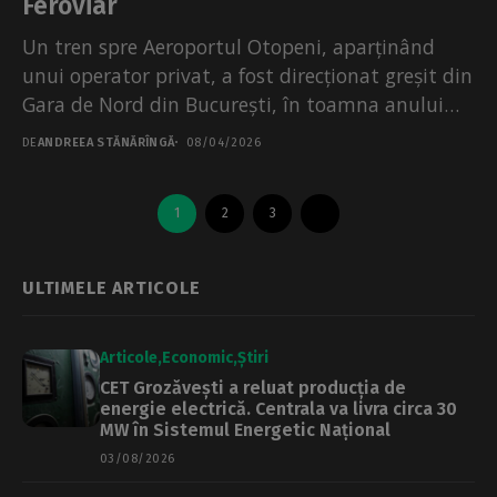
Feroviar
Un tren spre Aeroportul Otopeni, aparținând
unui operator privat, a fost direcționat greșit din
Gara de Nord din București, în toamna anului
trecut,...
DE
ANDREEA STĂNĂRÎNGĂ
08/04/2026
1
2
3
ULTIMELE ARTICOLE
Articole
Economic
Știri
CET Grozăvești a reluat producția de
energie electrică. Centrala va livra circa 30
MW în Sistemul Energetic Național
03/08/2026