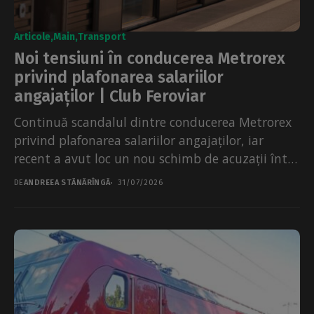
Articole
Main
Transport
Noi tensiuni în conducerea Metrorex
privind plafonarea salariilor
angajaților | Club Feroviar
Continuă scandalul dintre conducerea Metrorex
privind plafonarea salariilor angajaților, iar
recent a avut loc un nou schimb de acuzații între
directorul financiar, Ioana...
DE
ANDREEA STĂNĂRÎNGĂ
31/07/2026