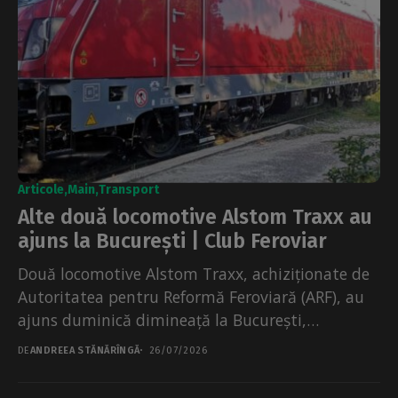
Articole
Main
Transport
Alte două locomotive Alstom Traxx au
ajuns la București | Club Feroviar
Două locomotive Alstom Traxx, achiziționate de
Autoritatea pentru Reformă Feroviară (ARF), au
ajuns duminică dimineață la București,
informează Club Feroviar. Locomotivele au
DE
ANDREEA STĂNĂRÎNGĂ
26/07/2026
intrat...