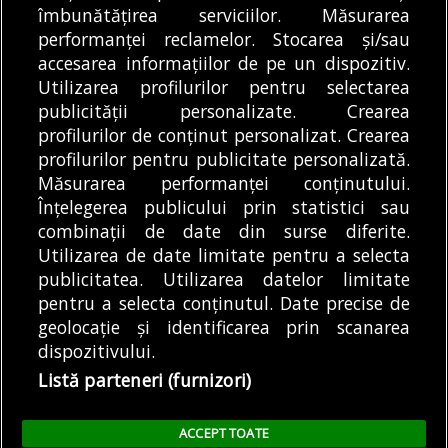
pentru un nou festival în Parcul IOR.
îmbunătățirea serviciilor. Măsurarea
Concerte, competiţii de street dance şi
performanței reclamelor. Stocarea și/sau
kendama, printre activităţi
accesarea informațiilor de pe un dispozitiv.
03/08/2026
Utilizarea profilurilor pentru selectarea
publicității personalizate. Crearea
profilurilor de conținut personalizat. Crearea
profilurilor pentru publicitate personalizată.
MODIFICĂ SETĂRILE COOKIES
Măsurarea performanței conținutului.
Înțelegerea publicului prin statistici sau
combinații de date din surse diferite.
© Copyright 2025 - Buletin de București.
Utilizarea de date limitate pentru a selecta
Găzduit de
Presslabs.com
. Powered by
TRS Design
.
publicitatea. Utilizarea datelor limitate
Despre
Media
Politică De
Cookie
Cookie
Noi
Kit
Confidențialitate
Policy (EU)
Policy
pentru a selecta conținutul. Date precise de
geolocație și identificarea prin scanarea
dispozitivului.
Share this selection
Tweet
Listă parteneri (furnizori)
Facebook
Tweet
LinkedIn
Facebook
ACCEPT TOATE
LinkedIn