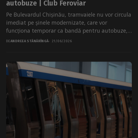
autobuze | Club Feroviar
Pe Bulevardul Chișinău, tramvaiele nu vor circula
imediat pe șinele modernizate, care vor
funcționa temporar ca bandă pentru autobuze,
potrivit Club Feroviar. Lucrările...
DE
ANDREEA STĂNĂRÎNGĂ
21/06/2026